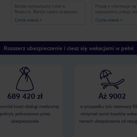
Bardzo sympatyczny hotel w
Proszę o informacje czy
Rivazurra. Bardzo czysto, przepyszne
wyposażeniu pokoju jes
śniadania. Hotel praktycznie na plaży.
lodówka ? Czy na śniad
Czytaj więcej
»
Czytaj więcej
»
Jak ma się dosyć słonej wody, to
również jakieś ciepłe pos
hotel ma sympatyczny basen. Parking
ewentualnie jakieś wsk
w cenie (jak nie pod hotelem to 5
warto zabrać na urlop 
minut spacerkiem) Blisko do bardzo
dziećmi. Z góry dziękuje 
dobrych restauracji.
Rozszerz ubezpieczenie i ciesz się wakacjami w pełni
689 420 zł
Aż 9002
 wyniósł koszt obsługi medycznej
w przypadku tylu rezerwacji Kl
pokryty jednorazowo przez
otrzymali zwrot kosztów wakac
ubezpieczyciela
ramach ubezpieczenia od rezyg