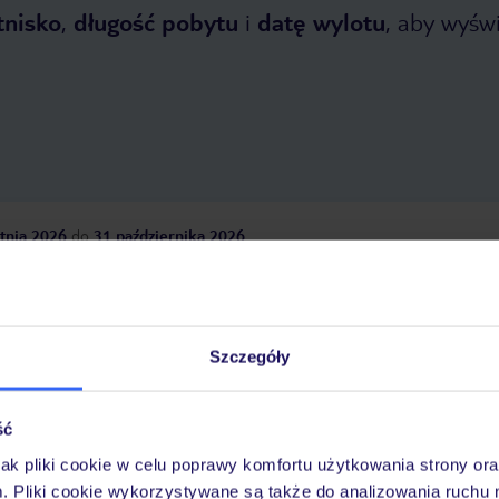
tnisko
,
długość pobytu
i
datę wylotu
, aby wyświe
tnia 2026
do
31 października 2026
Dlaczego warto wybrać TUI?
Szczegóły
óży
Tylko u nas opieka na
10
30 lat w Polsce
ść
wakacjach 24/7
jak pliki cookie w celu poprawy komfortu użytkowania strony or
m. Pliki cookie wykorzystywane są także do analizowania ruchu 