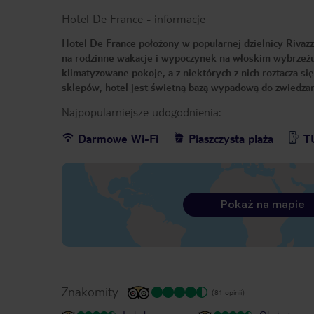
Hotel De France
-
informacje
Hotel De France położony w popularnej dzielnicy Rivazzu
na rodzinne wakacje i wypoczynek na włoskim wybrzeżu. 
klimatyzowane pokoje, a z niektórych z nich roztacza się
sklepów, hotel jest świetną bazą wypadową do zwiedzania
Najpopularniejsze udogodnienia:
Darmowe Wi-Fi
Piaszczysta plaża
T
Pokaż na mapie
Znakomity
(81 opinii)