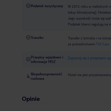
Podatek turystyczny
W 2012 roku w niektórych 
taksy klimatycznej). Hotelar
Jego wysokość może się waha
Podatek klienci regulują na 
Transfer
Transfer z lotniska i na l
za pośrednictwem
TUI Cars.
Przepisy wjazdowe i
Zapoznaj się z przepisami w
informacje MSZ
Niepełnosprawność
Hotel nie jest przystosowan
ruchowa
Opinie