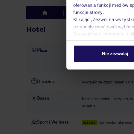
oferowania funkcji mediów s
funkcje strony.
Hotel
Opinie
top
Klikając „Zezwól na wszystk
personalizować swój wybór 
Hotel
Szczegółowe informacje o pl
Plaża
bezpośrednio przy plaży
p
Nie zezwalaj
zależna od decyzji hotelu l
zależna od decyzji hotelu l
Dla dzieci
wydzielona część basenu dla 
Basen
basen: czerwiec - sierpień, w
w cenie
Sport i Wellness
siatkówka plażowa
W CENIE