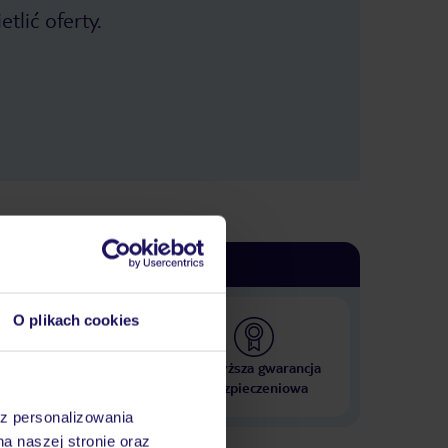
tlić oferty.
O plikach cookies
 000 hoteli w ponad 50
Najwyższa gwarancja
krajach
ubezpieczeniowa
az personalizowania
na naszej stronie oraz