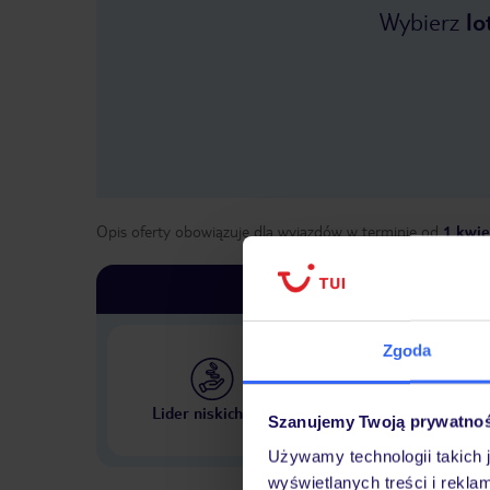
Wybierz
lo
Opis oferty obowiązuje dla wyjazdów w terminie
od
1 kwie
Zgoda
Największe biuro podr
Lider niskich cen
Szanujemy Twoją prywatno
w Polsce
Używamy technologii takich 
wyświetlanych treści i rekla