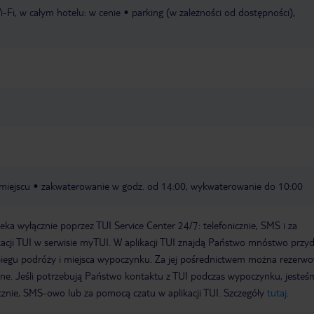
i-Fi, w całym hotelu: w cenie
parking (w zależności od dostępności),
miejscu
zakwaterowanie w godz. od 14:00, wykwaterowanie do 10:00
a wyłącznie poprzez TUI Service Center 24/7: telefonicznie, SMS i za
acji TUI w serwisie myTUI. W aplikacji TUI znajdą Państwo mnóstwo przy
biegu podróży i miejsca wypoczynku. Za jej pośrednictwem można rezerw
wne. Jeśli potrzebują Państwo kontaktu z TUI podczas wypoczynku, jeste
icznie, SMS-owo lub za pomocą czatu w aplikacji TUI. Szczegóły
tutaj
.