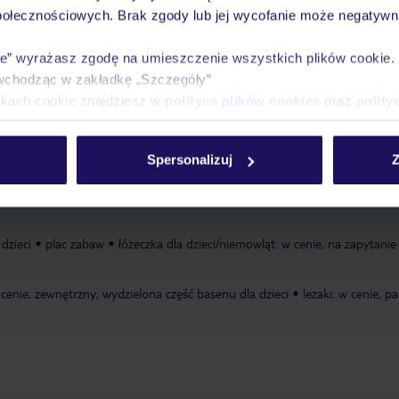
połecznościowych. Brak zgody lub jej wycofanie może negatywni
Ważn
Pokoje
Wyżywienie
Atrakcje
infor
ie” wyrażasz zgodę na umieszczenie wszystkich plików cookie
wchodząc w zakładkę „Szczegóły”
ikach cookie znajdziesz w
polityce plików cookies
oraz
polity
ubliczna
piaszczysta
leżaki za opłatą, dostępność nie jest gwarantowan
Spersonalizuj
Z
ub dostawcy zewnętrznego
parasole za opłatą, dostępność nie jest gwara
ub dostawcy zewnętrznego
dzieci
plac zabaw
łóżeczka dla dzieci/niemowląt: w cenie, na zapytanie
 cenie, zewnętrzny, wydzielona część basenu dla dzieci
leżaki: w cenie, pa