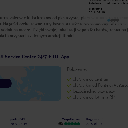
bardzo mile zaskoczeni. Hotel
śniadania. Hotel praktycznie n
centalnie położony, tuż przy długiej
Jak ma się dosyć słonej wody,
NataliaZejmo
piotrd841
piaszczystej plaży. Odnowiony,
hotel ma sympatyczny basen.
2011-07-10
2019-07-19
elegancki. Nieduży, kameralny,
Parking w cenie (jak nie pod
rra, zaledwie kilka kroków od piaszczystej plaży w Rimini to o ideal
panuje w nim rodzinna atmosfera.
hotelem to 5 minut spacerki
Obsługa bardzo profesjonalna, miła i
Blisko do bardzo dobrych rest
Na gości czeka zewnętrzny basen, a także taras słoneczny. W ofercie
uśmiechnięta, wszyscy bardzo
pomocni. Jedzenie wprost
 widok na morze. Dzięki swojej lokalizacji w pobliżu barów, restauracji
doskonałe, bogaty wybór,
urozmaicone. Mieliśmy pokój z
 i korzystania z licznych atrakcji Rimini.
bocznym widokiem na morze,
klimatyzowany, z sejfem i LCD
telewizorem. Wieczorem na siedząc
na balkonie było trochę głośno, ale
to nam nie przeszkadzało. Winda jest,
lecz mała. Napewno kiedyś tam
UI Service Center 24/7 + TUI App
wrócimy. polecam delfinarium
świetne
Położenie:
ok. 5 km od centrum
ok. 5,5 km od Ponte di August
bezpośrednio przy plaży
ok. 3 km od lotniska RMI
Wyjątkowy
piotrd841
Dagmara P
2019-07-19
2018-06-17