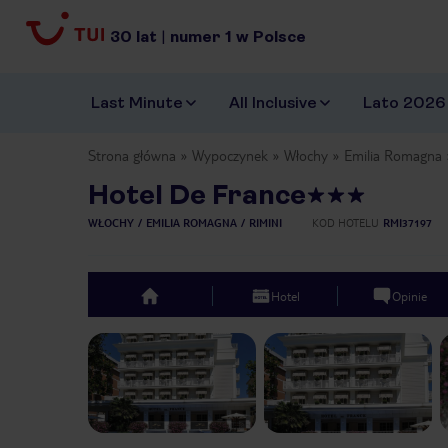
30
lat
|
numer
1
w Polsce
Last Minute
All Inclusive
Lato 2026
Strona główna
Wypoczynek
Włochy
Emilia Romagna
Hotel De France
WŁOCHY
EMILIA ROMAGNA
RIMINI
KOD HOTELU
RMI37197
Hotel
Opinie
top
Previous slide