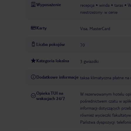
Wyposażenie
recepcja
winda
taras
W
niestrzeżony: w cenie
Karty
Visa, MasterCard
Liczba pokojów
70
Kategoria lokalna
3 gwiazdki
Dodatkowe informacje
taksa klimatyczna płatne na 
Opieka TUI na
W rezerwowanym hotelu opiek
wakacjach 24/7
pośrednictwem czatu w aplik
informacji dotyczących prze
również wycieczki fakultaty
Państwa dyspozycji: telefon