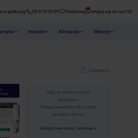
erz aplikację
22 270 31 20
Ulubione
Zaloguj się do myTUI
erunki
Hotele
Atrakcje
Więcej
Udostępnij
e
Ups, ta oferta nie jest
macje
1
/
22
dostępna.
Next slide
Przygotowaliśmy dla Ciebie
podobne oferty:
Zobacz inne ceny i terminy
»
Wyjątkowy
Wyjątkowy
Proszę o informacje czy w
Hotel super personel bardzo
epyszne
wyposażeniu pokoju jest jedynie
uprzejmy kontaktowy mimo barier