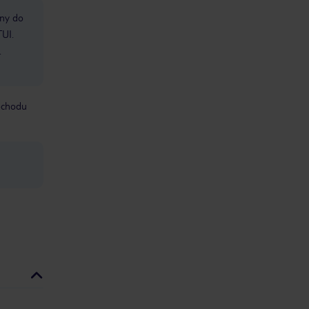
bny do
TUI.
.
mochodu