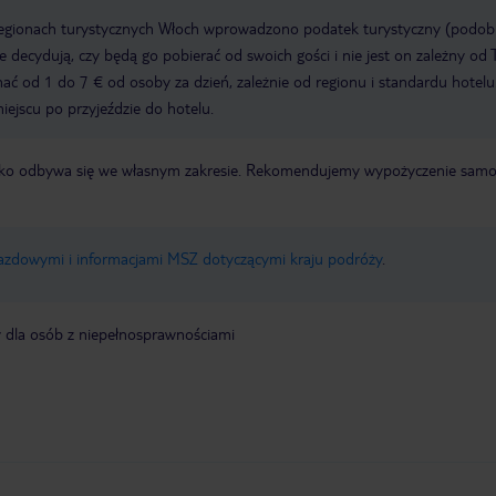
regionach turystycznych Włoch wprowadzono podatek turystyczny (podo
ze decydują, czy będą go pobierać od swoich gości i nie jest on zależny od 
ć od 1 do 7 € od osoby za dzień, zależnie od regionu i standardu hotelu
miejscu po przyjeździe do hotelu.
otnisko odbywa się we własnym zakresie. Rekomendujemy wypożyczenie sa
jazdowymi i informacjami MSZ dotyczącymi kraju podróży
.
y dla osób z niepełnosprawnościami