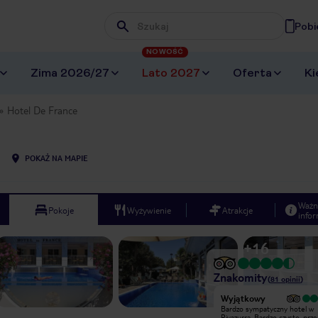
Pobi
Wpisz frazę, której szukasz
NOWOŚĆ
Zima 2026/27
Lato 2027
Oferta
Ki
Hotel De France
POKAŻ NA MAPIE
Ważn
Pokoje
Wyżywienie
Atrakcje
infor
+
16
Znakomity
(
81
opinii
)
Bardzo dobry
Wyjątkowy
Właśnie wróciliśmy z 10 dniowego
Bardzo sympatyczny hotel w
pobytu w tym hotelu. Jesteśmy
Rivazurra. Bardzo czysto, prz