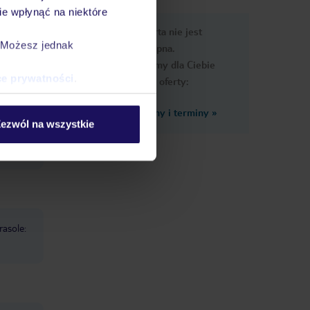
e wpłynąć na niektóre
e
Ups, ta oferta nie jest
macje
. Możesz jednak
dostępna.
Przygotowaliśmy dla Ciebie
ce prywatności
.
podobne oferty:
Zobacz inne ceny i terminy
»
a,
ezwól na wszystkie
ntowana,
rasole: