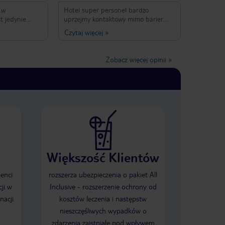
 w
Hotel super personel bardzo
t jedynie
uprzejmy kontaktowy mimo barier
ania są
językowych byliśmy tam 3 tygodnie a
Czytaj więcej
»
iłki i
zleciało jakby 10 dni jedzenie bardzo
azówki co
dobre pokój super czystość na 6 w
z małymi
ogóle same superlatywy właściciele
Zobacz więcej opinii
»
!!
bardzo mili cały dzień do dyspozycji
.Obsługa w restauracji przemiła dosyć
już tych pochlebstw po prostu
superrrrrrr !!!!!!!!!!
Większość Klientów
ienci
rozszerza ubezpieczenia o pakiet All
ji w
Inclusive - rozszerzenie ochrony od
nacji
kosztów leczenia i następstw
nieszczęśliwych wypadków o
zdarzenia zaistniałe pod wpływem