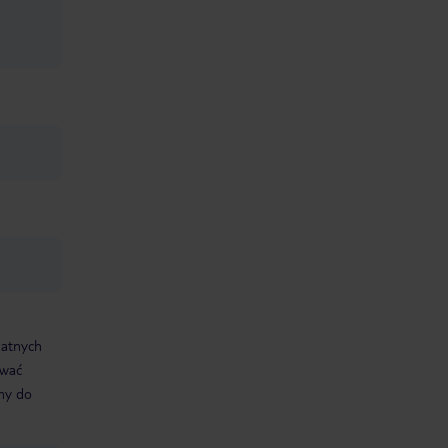
datnych
ować
śmy do