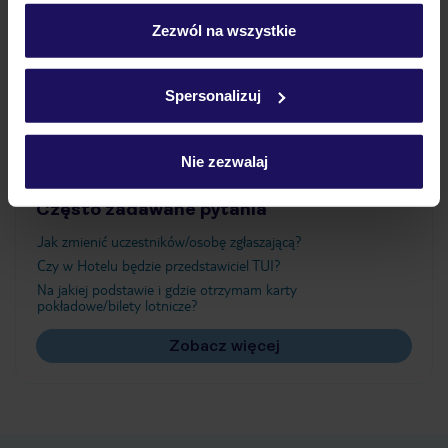
personalizować swój wybór wchodząc w zakładkę
„Szczegóły”
Zezwól na wszystkie
Atrakcje
Szczegółowe informacje o plikach cookie znajdziesz
w
polityce plików cookies
oraz
polityce prywatności
.
Spersonalizuj
Ważne informacje
Nie zezwalaj
Często zadawane pytania
Jak zmienić uczestników/osobę zgłaszającą?
Czy w Hotelu będzie przedstawiciel TUI?
Na jakiej podstawie i gdzie otrzymam karty
pokładowe/bilety lotnicze?
Zobacz więcej