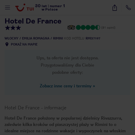
30
1
1
/
22
lat
|
numer
w Polsce
Hotel De France
(81 opinii)
WŁOCHY
EMILIA ROMAGNA
RIMINI
KOD HOTELU
RMI37197
POKAŻ NA MAPIE
Ups, ta oferta nie jest dostępna.
Przygotowaliśmy dla Ciebie
podobne oferty:
Zobacz inne ceny i terminy
»
Hotel De France
-
informacje
Hotel De France położony w popularnej dzielnicy Rivazzurra,
zaledwie kilka kroków od piaszczystej plaży w Rimini to o
nute
idealne miejsce na rodzinne wakacje i wypoczynek na włoskim