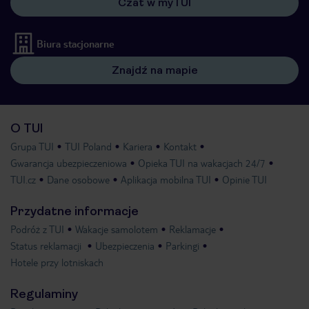
Czat w myTUI
Biura stacjonarne
Znajdź na mapie
O TUI
Grupa TUI
TUI Poland
Kariera
Kontakt
Gwarancja ubezpieczeniowa
Opieka TUI na wakacjach 24/7
TUI.cz
Dane osobowe
Aplikacja mobilna TUI
Opinie TUI
Przydatne informacje
Podróż z TUI
Wakacje samolotem
Reklamacje
Status reklamacji
Ubezpieczenia
Parkingi
Hotele przy lotniskach
Regulaminy