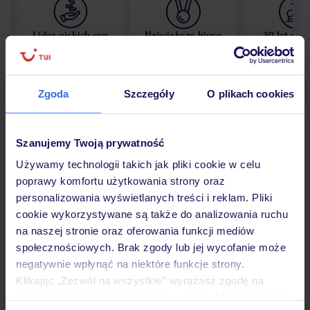
Lider niskich cen
Największe biuro
30 lat w P
podróży w Polsce
Zgoda
Szczegóły
O plikach cookies
Hotel
Szanujemy Twoją prywatność
Używamy technologii takich jak pliki cookie w celu
poprawy komfortu użytkowania strony oraz
Opinie
personalizowania wyświetlanych treści i reklam. Pliki
cookie wykorzystywane są także do analizowania ruchu
na naszej stronie oraz oferowania funkcji mediów
Pokoje
społecznościowych. Brak zgody lub jej wycofanie może
negatywnie wpłynąć na niektóre funkcje strony.
Klikając „Zezwól na wszystkie” wyrażasz zgodę na
Wyżywienie
umieszczenie wszystkich plików cookie. Możesz jednak