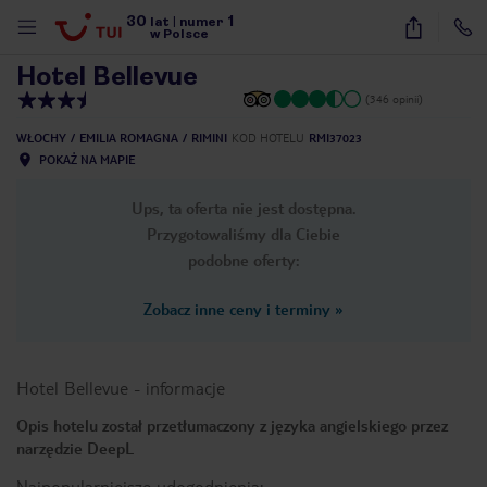
30
1
1
/
11
lat
|
numer
w Polsce
Hotel Bellevue
(346 opinii)
WŁOCHY
EMILIA ROMAGNA
RIMINI
KOD HOTELU
RMI37023
POKAŻ NA MAPIE
Ups, ta oferta nie jest dostępna.
Przygotowaliśmy dla Ciebie
podobne oferty:
Zobacz inne ceny i terminy
»
Hotel Bellevue
-
informacje
Opis hotelu został przetłumaczony z języka angielskiego przez
narzędzie DeepL
nute
Najpopularniejsze udogodnienia: