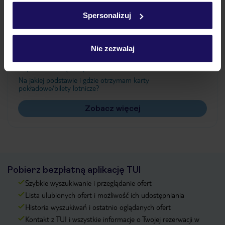
w
polityce plików cookies
oraz
polityce prywatności
.
Spersonalizuj
Często zadawane pytania
Nie zezwalaj
Jak zmienić uczestników/osobę zgłaszającą?
Czy w Hotelu będzie przedstawiciel TUI?
Na jakiej podstawie i gdzie otrzymam karty
pokładowe/bilety lotnicze?
Zobacz więcej
Pobierz bezpłatną aplikację TUI
Szybkie wyszukiwanie i przeglądanie ofert
Lista ulubionych ofert i możliwość ich udostępniania
Historia wyszukiwań i ostatnio oglądanych ofert
Kontakt z TUI i wszystkie informacje o Twojej rezerwacji w