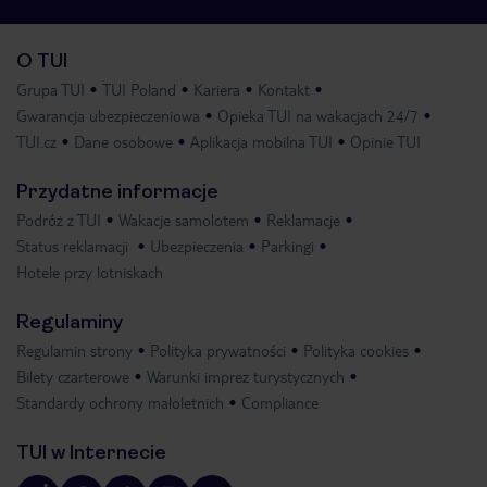
O TUI
Grupa TUI
TUI Poland
Kariera
Kontakt
Gwarancja ubezpieczeniowa
Opieka TUI na wakacjach 24/7
TUI.cz
Dane osobowe
Aplikacja mobilna TUI
Opinie TUI
Przydatne informacje
Podróż z TUI
Wakacje samolotem
Reklamacje
Status reklamacji
Ubezpieczenia
Parkingi
Hotele przy lotniskach
Regulaminy
Regulamin strony
Polityka prywatności
Polityka cookies
Bilety czarterowe
Warunki imprez turystycznych
Standardy ochrony małoletnich
Compliance
TUI w Internecie