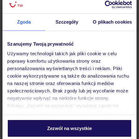
podróży w Polsce
Zgoda
Szczegóły
O plikach cookies
Hotel
Szanujemy Twoją prywatność
Używamy technologii takich jak pliki cookie w celu
poprawy komfortu użytkowania strony oraz
Pokoje
personalizowania wyświetlanych treści i reklam. Pliki
cookie wykorzystywane są także do analizowania ruchu
na naszej stronie oraz oferowania funkcji mediów
Wyżywienie
społecznościowych. Brak zgody lub jej wycofanie może
negatywnie wpłynąć na niektóre funkcje strony.
Klikając „Zezwól na wszystkie” wyrażasz zgodę na
Atrakcje
umieszczenie wszystkich plików cookie. Możesz jednak
personalizować swój wybór wchodząc w zakładkę
„Szczegóły”
Zezwól na wszystkie
Ważne informacje
Szczegółowe informacje o plikach cookie znajdziesz