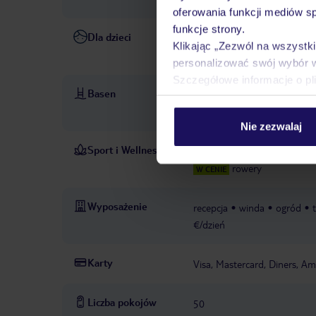
oferowania funkcji mediów s
funkcje strony.
Dla dzieci
animacje dla dzieci: od 4 do 1
Klikając „Zezwól na wszystk
dzieci/niemowląt: za opłatą, 
personalizować swój wybór 
Szczegółowe informacje o pl
Basen
basen: zewnętrzny
leżaki: 
basen: zewnętrzny, ze słodk
Nie zezwalaj
Sport i Wellness
Kolarstwo: rowery turystycz
rowery
W CENIE
Wyposażenie
recepcja
winda
ogród
€/dzień
Karty
Visa, Mastercard, Diners, Am
Liczba pokojów
50