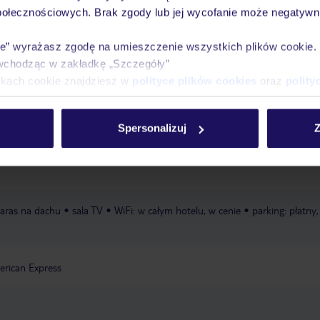
połecznościowych. Brak zgody lub jej wycofanie może negatywni
2 lat, czerwiec - sierpień
pokój zabaw dla dzieci
łóżeczka dla
ie” wyrażasz zgodę na umieszczenie wszystkich plików cookie
ok. 10 €/dzień
wchodząc w zakładkę „Szczegóły”
ikach cookie znajdziesz w
polityce plików cookies
oraz
polity
w cenie
parasole: w cenie
ą wodą
leżaki: w cenie
Spersonalizuj
Z
ne
taras na dachu
sala TV
WiFi: w całym hotelu, w cenie
parking: płatny,
erican Express