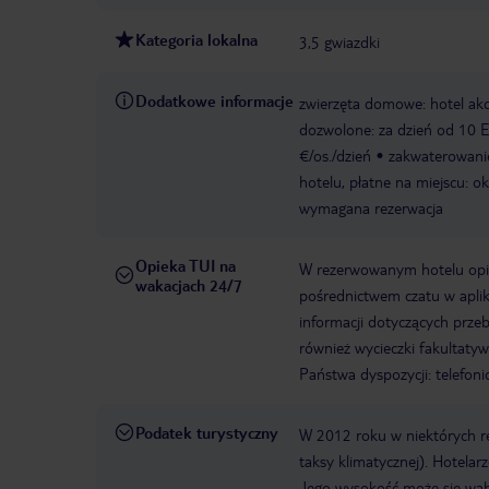
Kategoria lokalna
3,5 gwiazdki
Dodatkowe informacje
zwierzęta domowe: hotel akc
dozwolone: za dzień od 10 
€/os./dzień
zakwaterowani
hotelu, płatne na miejscu: ok
wymagana rezerwacja
Opieka TUI na
W rezerwowanym hotelu opiek
wakacjach 24/7
pośrednictwem czatu w aplik
informacji dotyczących prze
również wycieczki fakultaty
Państwa dyspozycji: telefon
Podatek turystyczny
W 2012 roku w niektórych 
taksy klimatycznej). Hotelar
Jego wysokość może się waha