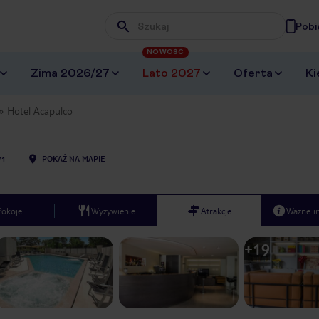
Pobi
Wpisz frazę, której szukasz
NOWOŚĆ
Zima 2026/27
Lato 2027
Oferta
Ki
Hotel Acapulco
71
POKAŻ NA MAPIE
Pokoje
Wyżywienie
Atrakcje
Ważne i
+
19