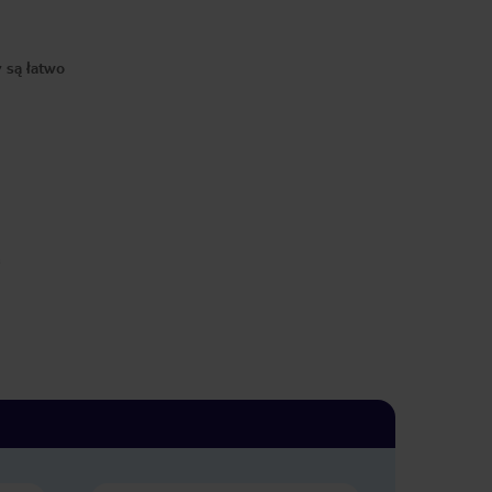
y są łatwo
a