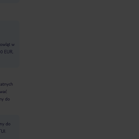
mowląt w
.00 EUR,
datnych
ować
śmy do
bny do
TUI.
.