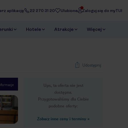
erz aplikację
22 270 31 20
Ulubione
Zaloguj się do myTUI
erunki
Hotele
Atrakcje
Więcej
Udostępnij
nformacje
Ups, ta oferta nie jest
1
/
25
dostępna.
Next slide
Przygotowaliśmy dla Ciebie
podobne oferty:
Zobacz inne ceny i terminy
»