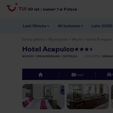
30
lat
|
numer
1
w Polsce
Last Minute
All Inclusive
Lato 2026
Strona główna
Wypoczynek
Włochy
Emilia Romagna
Hotel Acapulco
WŁOCHY
EMILIA ROMAGNA
CATTOLICA
KOD HOTELU
RMI500
Hotel
top
Previous slide