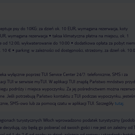
eptuje psy do 10KG: za dzień ok. 10 EUR, wymagana rezerwacja, koty
EUR, wymagana rezerwacja
taksa klimatyczna płatna na miejscu, ok. 1
e od 12:00, wykwaterowanie do 10:00
dodatkowa opłata za pobyt nie
. 10 €
parking: w zależności od dostępności, strzeżony, za dzień ok. 10
a wyłącznie poprzez TUI Service Center 24/7: telefonicznie, SMS i za
acji TUI w serwisie myTUI. W aplikacji TUI znajdą Państwo mnóstwo przy
biegu podróży i miejsca wypoczynku. Za jej pośrednictwem można rezerw
wne. Jeśli potrzebują Państwo kontaktu z TUI podczas wypoczynku, jeste
icznie, SMS-owo lub za pomocą czatu w aplikacji TUI. Szczegóły
tutaj
.
regionach turystycznych Włoch wprowadzono podatek turystyczny (podo
ze decydują, czy będą go pobierać od swoich gości i nie jest on zależny od 
ć od 1 do 7 € od osoby za dzień, zależnie od regionu i standardu hotelu