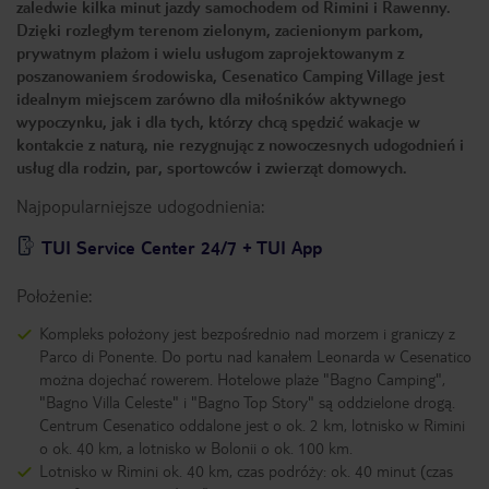
zaledwie kilka minut jazdy samochodem od Rimini i Rawenny.
Dzięki rozległym terenom zielonym, zacienionym parkom,
prywatnym plażom i wielu usługom zaprojektowanym z
poszanowaniem środowiska, Cesenatico Camping Village jest
idealnym miejscem zarówno dla miłośników aktywnego
wypoczynku, jak i dla tych, którzy chcą spędzić wakacje w
kontakcie z naturą, nie rezygnując z nowoczesnych udogodnień i
usług dla rodzin, par, sportowców i zwierząt domowych.
Najpopularniejsze udogodnienia:
TUI Service Center 24/7 + TUI App
Położenie:
Kompleks położony jest bezpośrednio nad morzem i graniczy z
Parco di Ponente. Do portu nad kanałem Leonarda w Cesenatico
można dojechać rowerem. Hotelowe plaże "Bagno Camping",
"Bagno Villa Celeste" i "Bagno Top Story" są oddzielone drogą.
Centrum Cesenatico oddalone jest o ok. 2 km, lotnisko w Rimini
o ok. 40 km, a lotnisko w Bolonii o ok. 100 km.
Lotnisko w Rimini ok. 40 km, czas podróży: ok. 40 minut (czas