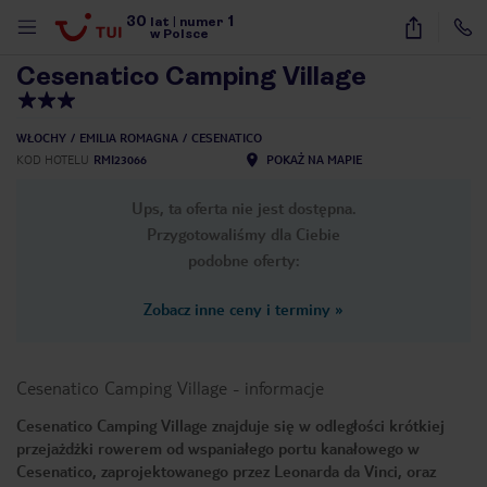
30
1
1
/
23
lat
|
numer
w Polsce
Cesenatico Camping Village
WŁOCHY
EMILIA ROMAGNA
CESENATICO
KOD HOTELU
RMI23066
POKAŻ NA MAPIE
Ups, ta oferta nie jest dostępna.
Przygotowaliśmy dla Ciebie
podobne oferty:
Zobacz inne ceny i terminy
»
Cesenatico Camping Village
-
informacje
Cesenatico Camping Village znajduje się w odległości krótkiej
przejażdżki rowerem od wspaniałego portu kanałowego w
nute
Cesenatico, zaprojektowanego przez Leonarda da Vinci, oraz