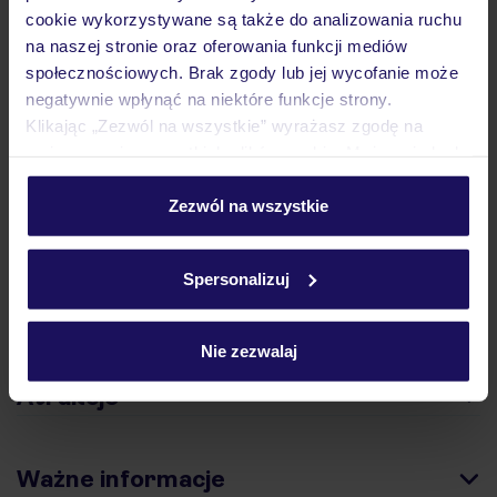
podróży w Polsce
cookie wykorzystywane są także do analizowania ruchu
na naszej stronie oraz oferowania funkcji mediów
społecznościowych. Brak zgody lub jej wycofanie może
negatywnie wpłynąć na niektóre funkcje strony.
Klikając „Zezwól na wszystkie” wyrażasz zgodę na
Hotel
umieszczenie wszystkich plików cookie. Możesz jednak
personalizować swój wybór wchodząc w zakładkę
„Szczegóły”
Zezwól na wszystkie
Pokoje
Szczegółowe informacje o plikach cookie znajdziesz
w
polityce plików cookies
oraz
polityce prywatności
.
Spersonalizuj
Wyżywienie
Nie zezwalaj
Atrakcje
Ważne informacje