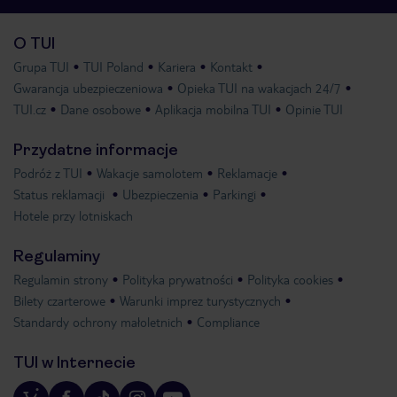
O TUI
Grupa TUI
TUI Poland
Kariera
Kontakt
Gwarancja ubezpieczeniowa
Opieka TUI na wakacjach 24/7
TUI.cz
Dane osobowe
Aplikacja mobilna TUI
Opinie TUI
Przydatne informacje
Podróż z TUI
Wakacje samolotem
Reklamacje
Status reklamacji
Ubezpieczenia
Parkingi
Hotele przy lotniskach
Regulaminy
Regulamin strony
Polityka prywatności
Polityka cookies
Bilety czarterowe
Warunki imprez turystycznych
Standardy ochrony małoletnich
Compliance
TUI w Internecie