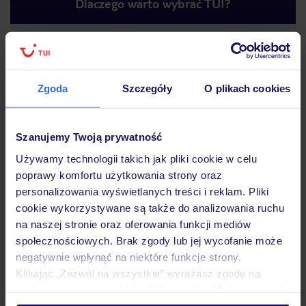
Dlaczego warto wybrać TUI?
Lider niskich cen
Największe biuro
30 lat w P
podróży w Polsce
Zgoda
Szczegóły
O plikach cookies
Szanujemy Twoją prywatność
Używamy technologii takich jak pliki cookie w celu
poprawy komfortu użytkowania strony oraz
Hotel
personalizowania wyświetlanych treści i reklam. Pliki
cookie wykorzystywane są także do analizowania ruchu
na naszej stronie oraz oferowania funkcji mediów
Pokoje
społecznościowych. Brak zgody lub jej wycofanie może
negatywnie wpłynąć na niektóre funkcje strony.
Klikając „Zezwól na wszystkie” wyrażasz zgodę na
Wyżywienie
umieszczenie wszystkich plików cookie. Możesz jednak
personalizować swój wybór wchodząc w zakładkę