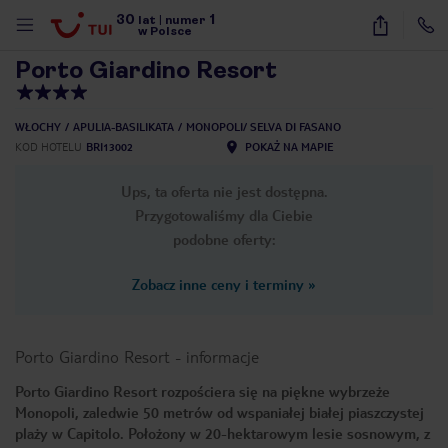
30
1
1
/
21
lat
|
numer
w Polsce
Porto Giardino Resort
WŁOCHY
APULIA-BASILIKATA
MONOPOLI/ SELVA DI FASANO
KOD HOTELU
BRI13002
POKAŻ NA MAPIE
Ups, ta oferta nie jest dostępna.
Przygotowaliśmy dla Ciebie
podobne oferty:
Zobacz inne ceny i terminy
»
Porto Giardino Resort
-
informacje
Porto Giardino Resort rozpościera się na piękne wybrzeże
Monopoli, zaledwie 50 metrów od wspaniałej białej piaszczystej
nute
plaży w Capitolo. Położony w 20-hektarowym lesie sosnowym, z