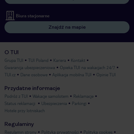
Biura stacjonarne
Znajdź na mapie
O TUI
Grupa TUI
TUI Poland
Kariera
Kontakt
Gwarancja ubezpieczeniowa
Opieka TUI na wakacjach 24/7
TUI.cz
Dane osobowe
Aplikacja mobilna TUI
Opinie TUI
Przydatne informacje
Podróż z TUI
Wakacje samolotem
Reklamacje
Status reklamacji
Ubezpieczenia
Parkingi
Hotele przy lotniskach
Regulaminy
Regulamin strony
Polityka prywatności
Polityka cookies