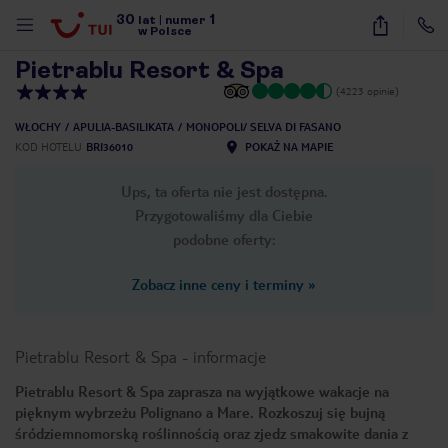
30
1
1
/
18
lat
|
numer
w Polsce
Pietrablu Resort & Spa
(4223 opinie)
WŁOCHY
APULIA-BASILIKATA
MONOPOLI/ SELVA DI FASANO
KOD HOTELU
BRI36010
POKAŻ NA MAPIE
Ups, ta oferta nie jest dostępna.
Przygotowaliśmy dla Ciebie
podobne oferty:
Zobacz inne ceny i terminy
»
Pietrablu Resort & Spa
-
informacje
Pietrablu Resort & Spa zaprasza na wyjątkowe wakacje na
pięknym wybrzeżu Polignano a Mare. Rozkoszuj się bujną
nute
śródziemnomorską roślinnością oraz zjedz smakowite dania z