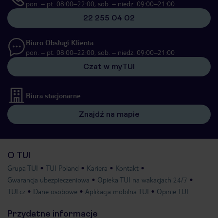
pon. – pt. 08:00–22:00, sob. – niedz. 09:00–21:00
22 255 04 02
Biuro Obsługi Klienta
pon. – pt. 08:00–22:00, sob. – niedz. 09:00–21:00
Czat w myTUI
Biura stacjonarne
Znajdź na mapie
O TUI
Grupa TUI
TUI Poland
Kariera
Kontakt
Gwarancja ubezpieczeniowa
Opieka TUI na wakacjach 24/7
TUI.cz
Dane osobowe
Aplikacja mobilna TUI
Opinie TUI
Przydatne informacje