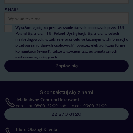
E-MAIL*
Wyrażam zgodę na przetwarzanie danych osobowych przez TUI
Poland Sp. z o.o. i TUI Poland Dystrybucja Sp. z o.o. w celach
marketingowych, w zakresie oraz celu wskazanym w
„Informacji o
przetwarzaniu danych osobowych”
, poprzez elektroniczną formę
komunikacji (e-mail), także z użyciem tzw. automatycznych
systemów wywołujących.
Zapisz się
Skontaktuj się z nami
Telefoniczne Centrum Rezerwacji
pon. – pt. 08:00–22:00, sob. – niedz. 09:00–21:00
22 270 31 20
Biuro Obsługi Klienta