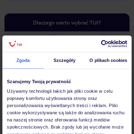
Dlaczego warto wybrać TUI?
Lider niskich cen
Największe biuro
30 lat w P
podróży w Polsce
Zgoda
Szczegóły
O plikach cookies
Szanujemy Twoją prywatność
Używamy technologii takich jak pliki cookie w celu
Hotel
poprawy komfortu użytkowania strony oraz
personalizowania wyświetlanych treści i reklam. Pliki
cookie wykorzystywane są także do analizowania ruchu
na naszej stronie oraz oferowania funkcji mediów
Opinie
społecznościowych. Brak zgody lub jej wycofanie może
negatywnie wpłynąć na niektóre funkcje strony.