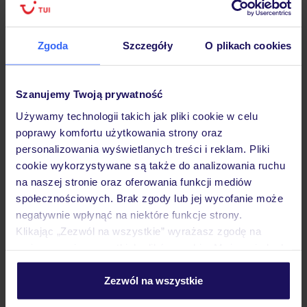
podróży w Polsce
Zgoda
Szczegóły
O plikach cookies
Hotel
Szanujemy Twoją prywatność
Używamy technologii takich jak pliki cookie w celu
poprawy komfortu użytkowania strony oraz
Pokoje
personalizowania wyświetlanych treści i reklam. Pliki
cookie wykorzystywane są także do analizowania ruchu
na naszej stronie oraz oferowania funkcji mediów
Wyżywienie
społecznościowych. Brak zgody lub jej wycofanie może
negatywnie wpłynąć na niektóre funkcje strony.
Klikając „Zezwól na wszystkie” wyrażasz zgodę na
Atrakcje
umieszczenie wszystkich plików cookie. Możesz jednak
personalizować swój wybór wchodząc w zakładkę
„Szczegóły”
Zezwól na wszystkie
Ważne informacje
Szczegółowe informacje o plikach cookie znajdziesz