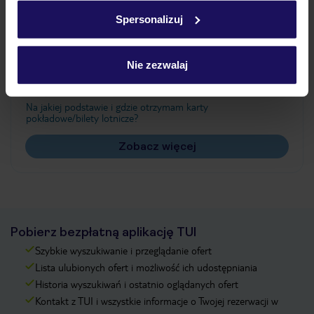
w
polityce plików cookies
oraz
polityce prywatności
.
Spersonalizuj
Często zadawane pytania
Nie zezwalaj
Jak zmienić uczestników/osobę zgłaszającą?
Czy w Hotelu będzie przedstawiciel TUI?
Na jakiej podstawie i gdzie otrzymam karty
pokładowe/bilety lotnicze?
Zobacz więcej
Pobierz bezpłatną aplikację TUI
Szybkie wyszukiwanie i przeglądanie ofert
Lista ulubionych ofert i możliwość ich udostępniania
Historia wyszukiwań i ostatnio oglądanych ofert
Kontakt z TUI i wszystkie informacje o Twojej rezerwacji w