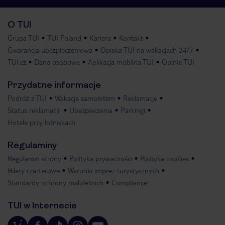
O TUI
Grupa TUI
TUI Poland
Kariera
Kontakt
Gwarancja ubezpieczeniowa
Opieka TUI na wakacjach 24/7
TUI.cz
Dane osobowe
Aplikacja mobilna TUI
Opinie TUI
Przydatne informacje
Podróż z TUI
Wakacje samolotem
Reklamacje
Status reklamacji
Ubezpieczenia
Parkingi
Hotele przy lotniskach
Regulaminy
Regulamin strony
Polityka prywatności
Polityka cookies
Bilety czarterowe
Warunki imprez turystycznych
Standardy ochrony małoletnich
Compliance
TUI w Internecie