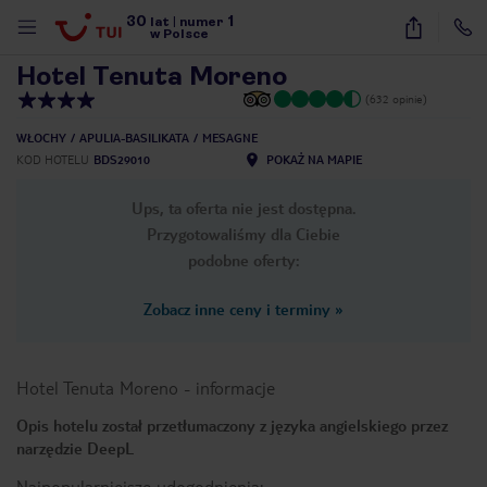
30
1
1
/
16
lat
|
numer
w Polsce
Hotel Tenuta Moreno
(632 opinie)
WŁOCHY
APULIA-BASILIKATA
MESAGNE
KOD HOTELU
BDS29010
POKAŻ NA MAPIE
Ups, ta oferta nie jest dostępna.
Przygotowaliśmy dla Ciebie
podobne oferty:
Zobacz inne ceny i terminy
»
Hotel Tenuta Moreno
-
informacje
Opis hotelu został przetłumaczony z języka angielskiego przez
narzędzie DeepL
nute
Najpopularniejsze udogodnienia: