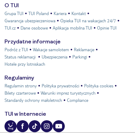
O TUI
Grupa TUI
TUI Poland
Kariera
Kontakt
Gwarancja ubezpieczeniowa
Opieka TUI na wakacjach 24/7
TUI.cz
Dane osobowe
Aplikacja mobilna TUI
Opinie TUI
Przydatne informacje
Podróż z TUI
Wakacje samolotem
Reklamacje
Status reklamacji
Ubezpieczenia
Parkingi
Hotele przy lotniskach
Regulaminy
Regulamin strony
Polityka prywatności
Polityka cookies
Bilety czarterowe
Warunki imprez turystycznych
Standardy ochrony małoletnich
Compliance
TUI w Internecie