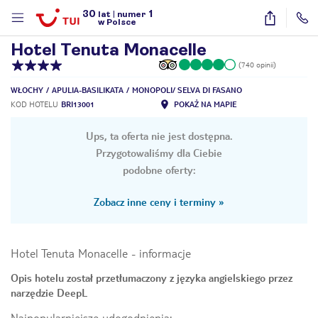
30
1
1
/
7
lat
|
numer
w Polsce
Hotel Tenuta Monacelle
(740 opinii)
WŁOCHY
APULIA-BASILIKATA
MONOPOLI/ SELVA DI FASANO
KOD HOTELU
BRI13001
POKAŻ NA MAPIE
Ups, ta oferta nie jest dostępna.
Przygotowaliśmy dla Ciebie
podobne oferty:
Zobacz inne ceny i terminy
»
Hotel Tenuta Monacelle
-
informacje
Opis hotelu został przetłumaczony z języka angielskiego przez
narzędzie DeepL
nute
Najpopularniejsze udogodnienia: