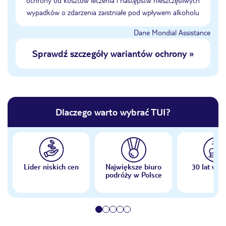
ochrony od kosztów leczenia i następstw nieszczęśliwych
wypadków o zdarzenia zaistniałe pod wpływem alkoholu
Dane Mondial Assistance
Sprawdź szczegóły wariantów ochrony
»
Dlaczego warto wybrać TUI?
Lider niskich cen
Największe biuro
30 lat w P
podróży w Polsce