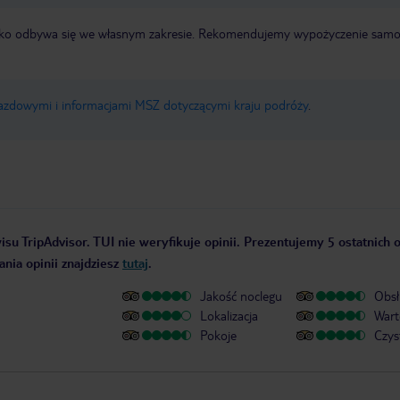
otnisko odbywa się we własnym zakresie. Rekomendujemy wypożyczenie sa
jazdowymi i informacjami MSZ dotyczącymi kraju podróży
.
su TripAdvisor. TUI nie weryfikuje opinii. Prezentujemy 5 ostatnich o
nia opinii znajdziesz
tutaj
.
Jakość noclegu
Obsł
Lokalizacja
Wart
Pokoje
Czys