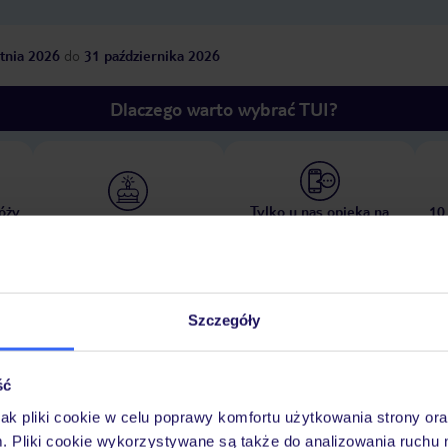
tnia 2026
do
31 października 2026
Dlaczego warto wybrać TUI?
óży
Tylko u nas opieka na
10
30 lat w Polsce
wakacjach 24/7
Szczegóły
Ważn
Pokoje
Wyżywienie
Atrakcje
infor
ść
jak pliki cookie w celu poprawy komfortu użytkowania strony or
m. Pliki cookie wykorzystywane są także do analizowania ruchu 