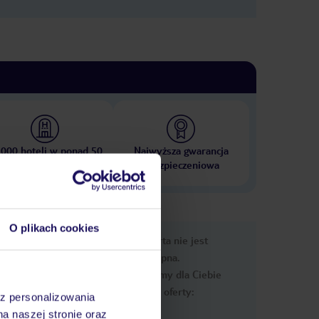
 000 hoteli w ponad 50
Najwyższa gwarancja
krajach
ubezpieczeniowa
O plikach cookies
e
Ups, ta oferta nie jest
macje
dostępna.
Przygotowaliśmy dla Ciebie
podobne oferty:
az personalizowania
na naszej stronie oraz