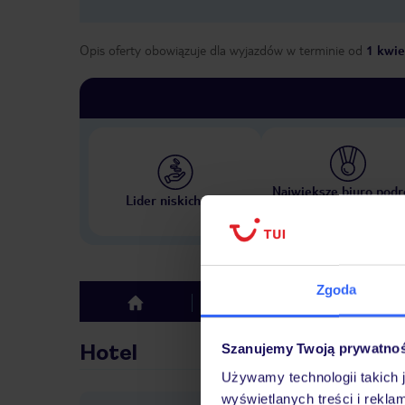
Opis oferty obowiązuje dla wyjazdów w terminie
od
1 kwie
Największe biuro podr
Lider niskich cen
w Polsce
Zgoda
Hotel
Opinie
top
Hotel
Szanujemy Twoją prywatno
Używamy technologii takich 
wyświetlanych treści i rekla