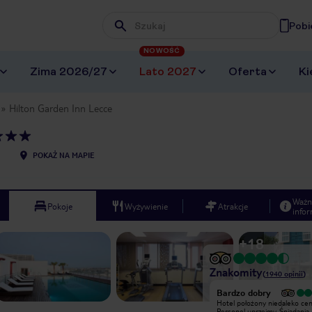
Pobi
Wpisz frazę, której szukasz
NOWOŚĆ
Zima 2026/27
Lato 2027
Oferta
Ki
Hilton Garden Inn Lecce
POKAŻ NA MAPIE
Ważn
Pokoje
Wyżywienie
Atrakcje
infor
+
18
Znakomity
(
1940
opinii
)
Bardzo dobry
Bardzo dobry
Ogolnie bardzo zadowolony z pobytu.
Hotel położony niedaleko ce
Jedyny minus to lokalizacja, ktora nie
Personel uprzejmy. Śniadania