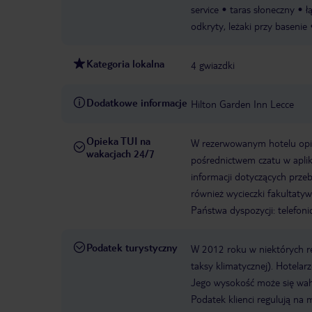
service
taras słoneczny
ł
odkryty, leżaki przy basenie
Kategoria lokalna
4 gwiazdki
Dodatkowe informacje
Hilton Garden Inn Lecce
Opieka TUI na
W rezerwowanym hotelu opiek
wakacjach 24/7
pośrednictwem czatu w aplik
informacji dotyczących prze
również wycieczki fakultaty
Państwa dyspozycji: telefon
Podatek turystyczny
W 2012 roku w niektórych 
taksy klimatycznej). Hotelar
Jego wysokość może się waha
Podatek klienci regulują na 