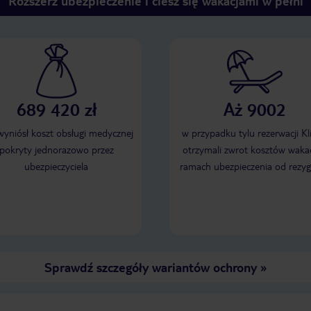
Rozszerz ubezpieczenie i ciesz się wakacjami w pełni
689 420 zł
Aż 9002
 wyniósł koszt obsługi medycznej
w przypadku tylu rezerwacji Kl
pokryty jednorazowo przez
otrzymali zwrot kosztów wakac
ubezpieczyciela
ramach ubezpieczenia od rezyg
Sprawdź szczegóły wariantów ochrony
»