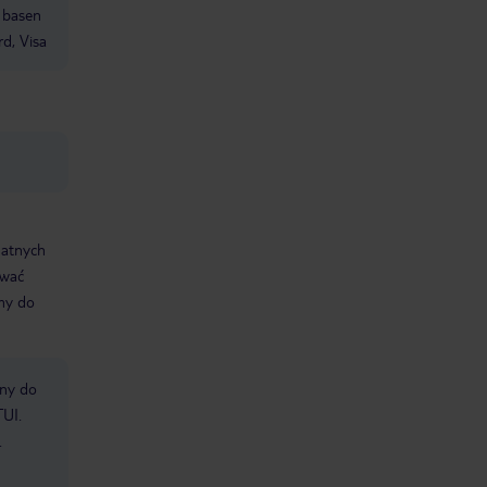
, basen
d, Visa
datnych
ować
śmy do
bny do
TUI.
.