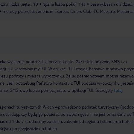
ączna liczba pięter: 10
łączna liczba pokoi: 143
baseny:basen dla dzieci
metody płatności: American Express, Diners Club, EC Maestro, Mastercar
a wyłącznie poprzez TUI Service Center 24/7: telefonicznie, SMS i za
acji TUI w serwisie myTUI. W aplikacji TUI znajdą Państwo mnóstwo przy
biegu podróży i miejsca wypoczynku. Za jej pośrednictwem można rezerw
wne. Jeśli potrzebują Państwo kontaktu z TUI podczas wypoczynku, jeste
icznie, SMS-owo lub za pomocą czatu w aplikacji TUI. Szczegóły
tutaj
.
regionach turystycznych Włoch wprowadzono podatek turystyczny (podo
ze decydują, czy będą go pobierać od swoich gości i nie jest on zależny od 
ć od 1 do 7 € od osoby za dzień, zależnie od regionu i standardu hotelu
miejscu po przyjeździe do hotelu.