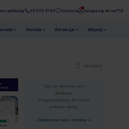
erz aplikację
22 270 31 20
Ulubione
Zaloguj się do myTUI
erunki
Hotele
Atrakcje
Więcej
Udostępnij
e
Ups, ta oferta nie jest
macje
1
/
24
dostępna.
Next slide
Przygotowaliśmy dla Ciebie
podobne oferty:
Zobacz inne ceny i terminy
»
Bardzo dobry
Bardzo dobry
ntrum.
Ogolnie bardzo zadowolony z pobytu.
Hotel położony niedaleko centrum.
Jedyny minus to lokalizacja, ktora nie
Personel uprzejmy. Śniadania