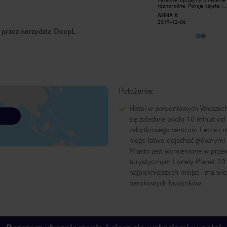
jest blisko samego centrum. Duzym
różnorodne. Pokoje czyste i
plusem basen odkryty na samej
przestronne. W lobby było dosyć
MMieszala
ANNA K
gorze z ladnym widokiem oraz
chłodno, więc nieprzyjemnie b
2018-06-24
2019-12-06
centrum fitness. Bezproblemowa
spędzać tam więcej czasu. W 
o przez narzędzie DeepL
mozliwosc zaparkowania auta przed
sklepy, restauracje itp.
hotelem.
Położenie:
Hotel w południowych Włoszech
się zaledwie około 10 minut od
zabytkowego centrum Lecce i 
niego łatwo dojechać głównymi
Miasto jest wymienione w prze
turystycznym Lonely Planet 20
najpiękniejszych miejsc i ma wie
barokowych budynków.