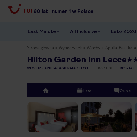
30
lat
|
numer
1
w Polsce
Last Minute
All Inclusive
Lato 2026
Strona główna
Wypoczynek
Włochy
Apulia-Basilikata
Hilton Garden Inn Lecce
WŁOCHY
APULIA-BASILIKATA
LECCE
KOD HOTELU
BDS41011
Hotel
Opinie
top
Previous slide