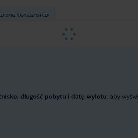
LENDARZ NAJNIŻSZYCH CEN
tnisko
,
długość pobytu
i
datę wylotu
, aby wyświe