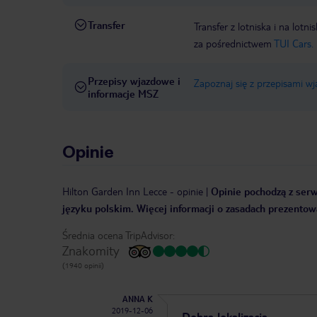
Transfer
Transfer z lotniska i na l
za pośrednictwem
TUI Cars.
Przepisy wjazdowe i
Zapoznaj się z przepisami w
informacje MSZ
Opinie
Hilton Garden Inn Lecce
-
opinie
|
Opinie pochodzą z serwi
języku polskim. Więcej informacji o zasadach prezentowa
Średnia ocena TripAdvisor:
Znakomity
(1940 opinii)
ANNA K
2019-12-06
Dobra lokalizacja