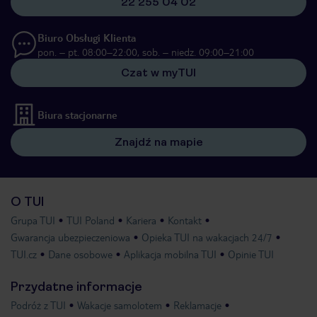
22 255 04 02
Biuro Obsługi Klienta
pon. – pt. 08:00–22:00, sob. – niedz. 09:00–21:00
Czat w myTUI
Biura stacjonarne
Znajdź na mapie
O TUI
Grupa TUI
TUI Poland
Kariera
Kontakt
Gwarancja ubezpieczeniowa
Opieka TUI na wakacjach 24/7
TUI.cz
Dane osobowe
Aplikacja mobilna TUI
Opinie TUI
Przydatne informacje
Podróż z TUI
Wakacje samolotem
Reklamacje