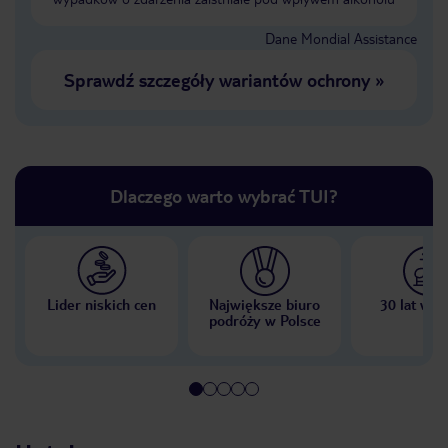
Dane Mondial Assistance
Sprawdź szczegóły wariantów ochrony
»
Dlaczego warto wybrać TUI?
Lider niskich cen
Największe biuro
30 lat w P
podróży w Polsce