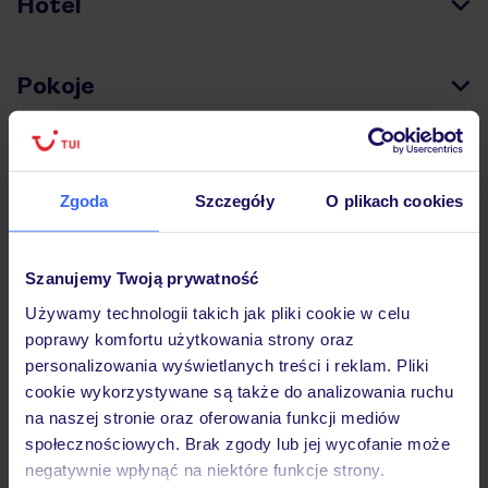
Hotel
Pokoje
Wyżywienie
Zgoda
Szczegóły
O plikach cookies
Atrakcje
Szanujemy Twoją prywatność
Używamy technologii takich jak pliki cookie w celu
Ważne informacje
poprawy komfortu użytkowania strony oraz
personalizowania wyświetlanych treści i reklam. Pliki
cookie wykorzystywane są także do analizowania ruchu
na naszej stronie oraz oferowania funkcji mediów
Często zadawane pytania
społecznościowych. Brak zgody lub jej wycofanie może
Jak zmienić uczestników/osobę zgłaszającą?
negatywnie wpłynąć na niektóre funkcje strony.
Czy w Hotelu będzie przedstawiciel TUI?