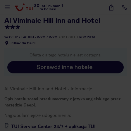
30
1
1
/
40
lat
|
numer
w Polsce
Al Viminale Hill Inn and Hotel
WŁOCHY
LACJUM - RZYM
RZYM
KOD HOTELU
ROM15230
POKAŻ NA MAPIE
Oferta dla tego hotelu nie jest dostępna.
Sprawdź inne hotele
Al Viminale Hill Inn and Hotel
-
informacje
Opis hotelu został przetłumaczony z języka angielskiego przez
narzędzie DeepL
Najpopularniejsze udogodnienia:
nute
TUI Service Center 24/7 + aplikacja TUI