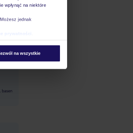
ych
e wpłynąć na niektóre
iłośnicy
w
. Możesz jednak
bejmuje
auna,
ce prywatności
.
ezwól na wszystkie
, basen