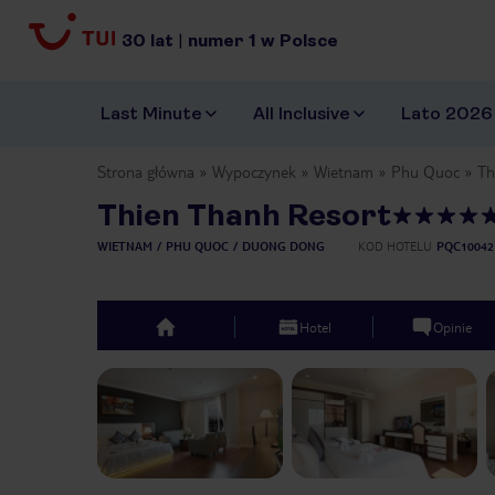
30
lat
|
numer
1
w Polsce
Last Minute
All Inclusive
Lato 2026
Strona główna
Wypoczynek
Wietnam
Phu Quoc
Th
Thien Thanh Resort
WIETNAM
PHU QUOC
DUONG DONG
KOD HOTELU
PQC10042
Hotel
Opinie
top
Previous slide