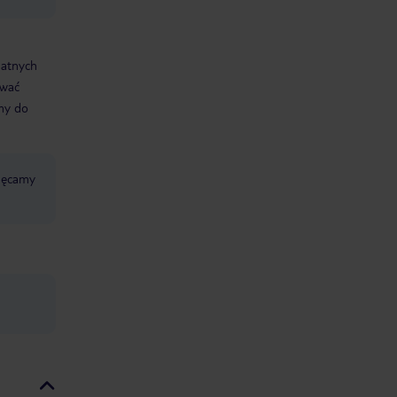
datnych
ować
śmy do
chęcamy