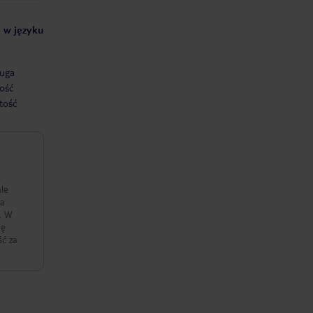
i w języku
uga
ość
tość
t
ale
 a
. W
hę