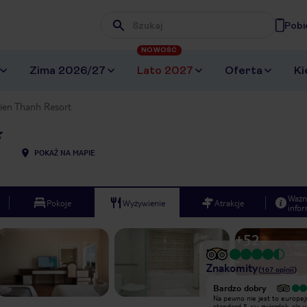
Pobi
Wpisz frazę, której szukasz
NOWOŚĆ
Zima 2026/27
Lato 2027
Oferta
Ki
ien Thanh Resort
POKAŻ NA MAPIE
Ważn
Pokoje
Wyżywienie
Atrakcje
infor
+
52
Znakomity
(
167
opinii
)
Bardzo dobry
Bardzo dobry
Na pewno nie jest to europejski
Na pewno nie jest to europej
standard 5-ciu gwiazdek, ale w
standard 5-ciu gwiazdek, ale 