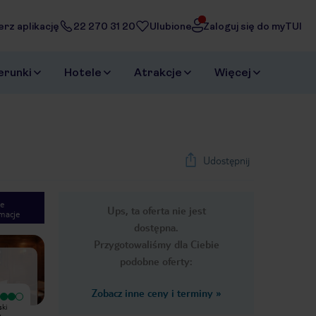
erz aplikację
22 270 31 20
Ulubione
Zaloguj się do myTUI
erunki
Hotele
Atrakcje
Więcej
Udostępnij
e
Ups, ta oferta nie jest
macje
1
/
58
dostępna.
Next slide
Przygotowaliśmy dla Ciebie
podobne oferty:
Zobacz inne ceny i terminy
»
Bardzo dobry
ski
Na pewno nie jest to europejski
w
standard 5-ciu gwiazdek, ale w