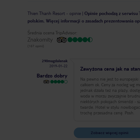
Thien Thanh Resort
-
opinie
|
Opinie pochodzą z serwisu T
polskim. Więcej informacji o zasadach prezentowania opi
Średnia ocena TripAdvisor:
Znakomity
(167 opinii)
290magdalenak
2019-01-22
Zawyżona cena jak na sta
Bardzo dobry
Na pewno nie jest to europejski 
całkiem ok. Ceny za nocleg wg mn
jednak działa też na plaży, dostę
woda w morzu zwyczajnie brudna
niektórych pokojach śmierdzi - s
twarde. Hotel w stylu nowibogackim, śmieszny w swoim “przepychu”. Ogólnie: jak na tę wyspę to znośna jakość za
trochę przesadna cenę. Posh.
Zobacz więcej opinii