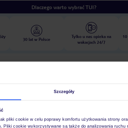
Dlaczego warto wybrać TUI?
óży
Tylko u nas opieka na
10
30 lat w Polsce
wakacjach 24/7
Ważn
Pokoje
Wyżywienie
Atrakcje
infor
Szczegóły
 dziećmi: za opłatą
klub dla dzieci
plac zabaw
pokój zabaw
ść
jak pliki cookie w celu poprawy komfortu użytkowania strony or
asenów na terenie obiektu znajduje się także basen dla dzieci. Orzeźwiają
m. Pliki cookie wykorzystywane są także do analizowania ruchu 