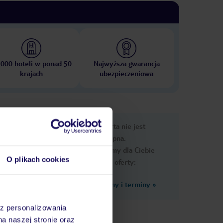
 000 hoteli w ponad 50
Najwyższa gwarancja
krajach
ubezpieczeniowa
e
Ups, ta oferta nie jest
macje
dostępna.
Przygotowaliśmy dla Ciebie
O plikach cookies
podobne oferty:
Zobacz inne ceny i terminy
»
az personalizowania
ce
na naszej stronie oraz