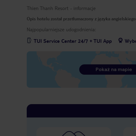
Thien Thanh Resort
-
informacje
Opis hotelu został przetłumaczony z języka angielskieg
Najpopularniejsze udogodnienia:
TUI Service Center 24/7 + TUI App
Wybó
Pokaż na mapie