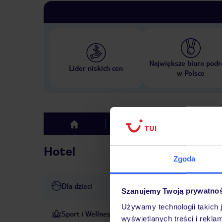
Największe biuro podr
Lider niskich cen
w Polsce
Hotel
Opinie
top
Hotel
Zgoda
Dla dzieci
basen dla dzieci
opieka nad
Szanujemy Twoją prywatno
Używamy technologii takich 
Sport i Wellness
Oprócz krytych i odkrytych b
wyświetlanych treści i rekla