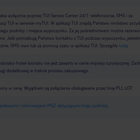
a wyłącznie poprzez TUI Service Center 24/7: telefonicznie, SMS i za
acji TUI w serwisie myTUI. W aplikacji TUI znajdą Państwo mnóstwo przy
biegu podróży i miejsca wypoczynku. Za jej pośrednictwem można rezerw
wne. Jeśli potrzebują Państwo kontaktu z TUI podczas wypoczynku, jeste
icznie, SMS-owo lub za pomocą czatu w aplikacji TUI. Szczegóły
tutaj
.
e lotnisko-hotel-lotnisko nie jest zawarty w cenie imprezy turystycznej. Za
ługi dodatkowej w trakcie procesu zakupowego.
czony w cenę. Wyjątkiem są połączenia obsługiwane przez linię PLL LOT
jazdowymi i informacjami MSZ dotyczącymi kraju podróży
.