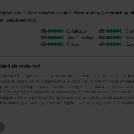
ripAdvisor. TUI nie weryfikuje opinii. Prezentujemy 5 ostatnich opini
nii znajdziesz
tutaj
.
Lokalizacja
Obsł
Jakość noclegu
Wart
Pokoje
Czys
ndard ale może być
standard 5-ciu gwiazdek, ale w porównaniu z innymi miejscami w okolicy, jes
ie sa zawyżona jak na prezentowana jakość. Plusy: dobre wifi, które słabiej-
p do ręczników kapielowych i basenu - szczególnie, że plaża nie jest szałoea,
. Ceny w przybasenowym barze przystępne, a jedzenie zaskakujaco smaczne
zczególnie tych na parterze i bungalowach, ale na piętrze jest ok. Łóżko troc