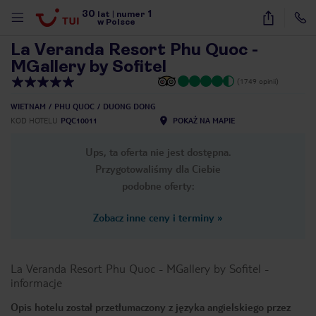
30
1
1
/
26
lat
|
numer
w Polsce
La Veranda Resort Phu Quoc -
MGallery by Sofitel
(1749 opinii)
WIETNAM
PHU QUOC
DUONG DONG
KOD HOTELU
PQC10011
POKAŻ NA MAPIE
Ups, ta oferta nie jest dostępna.
Przygotowaliśmy dla Ciebie
podobne oferty:
Zobacz inne ceny i terminy
»
La Veranda Resort Phu Quoc - MGallery by Sofitel
-
informacje
nute
Opis hotelu został przetłumaczony z języka angielskiego przez