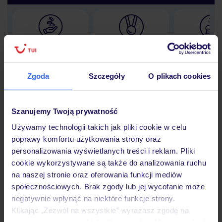
Lider niskich cen
Największe biuro
30 lat w P
podróży w Polsce
Zgoda
Szczegóły
O plikach cookies
Szanujemy Twoją prywatność
Hotel
Używamy technologii takich jak pliki cookie w celu
poprawy komfortu użytkowania strony oraz
personalizowania wyświetlanych treści i reklam. Pliki
Opinie
cookie wykorzystywane są także do analizowania ruchu
na naszej stronie oraz oferowania funkcji mediów
społecznościowych. Brak zgody lub jej wycofanie może
Pokoje
negatywnie wpłynąć na niektóre funkcje strony.
Klikając „Zezwól na wszystkie” wyrażasz zgodę na
umieszczenie wszystkich plików cookie. Możesz jednak