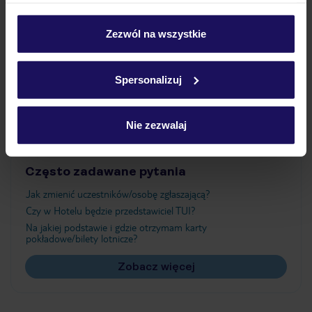
Wyżywienie
personalizować swój wybór wchodząc w zakładkę
„Szczegóły”
Zezwól na wszystkie
Szczegółowe informacje o plikach cookie znajdziesz
Atrakcje
w
polityce plików cookies
oraz
polityce prywatności
.
Spersonalizuj
Ważne informacje
Nie zezwalaj
Często zadawane pytania
Jak zmienić uczestników/osobę zgłaszającą?
Czy w Hotelu będzie przedstawiciel TUI?
Na jakiej podstawie i gdzie otrzymam karty
pokładowe/bilety lotnicze?
Zobacz więcej