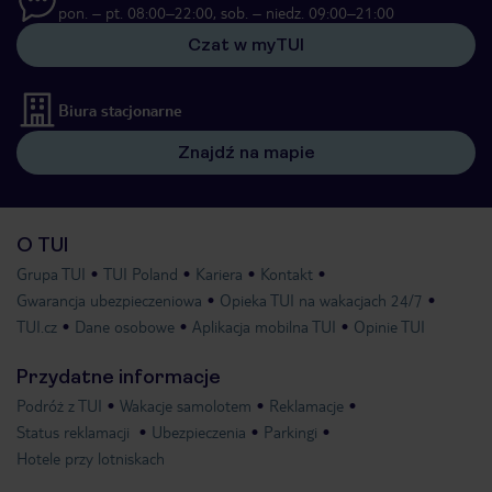
pon. – pt. 08:00–22:00, sob. – niedz. 09:00–21:00
Czat w myTUI
Biura stacjonarne
Znajdź na mapie
O TUI
Grupa TUI
TUI Poland
Kariera
Kontakt
Gwarancja ubezpieczeniowa
Opieka TUI na wakacjach 24/7
TUI.cz
Dane osobowe
Aplikacja mobilna TUI
Opinie TUI
Przydatne informacje
Podróż z TUI
Wakacje samolotem
Reklamacje
Status reklamacji
Ubezpieczenia
Parkingi
Hotele przy lotniskach