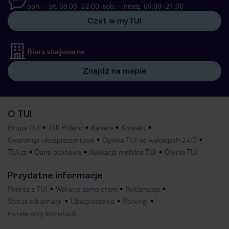
pon. – pt. 08:00–22:00, sob. – niedz. 09:00–21:00
Czat w myTUI
Biura stacjonarne
Znajdź na mapie
O TUI
Grupa TUI
TUI Poland
Kariera
Kontakt
Gwarancja ubezpieczeniowa
Opieka TUI na wakacjach 24/7
TUI.cz
Dane osobowe
Aplikacja mobilna TUI
Opinie TUI
Przydatne informacje
Podróż z TUI
Wakacje samolotem
Reklamacje
Status reklamacji
Ubezpieczenia
Parkingi
Hotele przy lotniskach