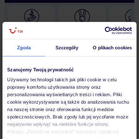
Lider niskich cen
Największe biuro
30 lat w P
podróży w Polsce
Zgoda
Szczegóły
O plikach cookies
Szanujemy Twoją prywatność
Hotel
Używamy technologii takich jak pliki cookie w celu
poprawy komfortu użytkowania strony oraz
personalizowania wyświetlanych treści i reklam. Pliki
Opinie
cookie wykorzystywane są także do analizowania ruchu
na naszej stronie oraz oferowania funkcji mediów
społecznościowych. Brak zgody lub jej wycofanie może
Pokoje
negatywnie wpłynąć na niektóre funkcje strony.
Klikając „Zezwól na wszystkie” wyrażasz zgodę na
umieszczenie wszystkich plików cookie. Możesz jednak