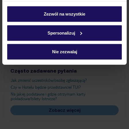
Wyżywienie
personalizować swój wybór wchodząc w zakładkę
„Szczegóły”
Zezwól na wszystkie
Szczegółowe informacje o plikach cookie znajdziesz
Atrakcje
w
polityce plików cookies
oraz
polityce prywatności
.
Spersonalizuj
Ważne informacje
Nie zezwalaj
Często zadawane pytania
Jak zmienić uczestników/osobę zgłaszającą?
Czy w Hotelu będzie przedstawiciel TUI?
Na jakiej podstawie i gdzie otrzymam karty
pokładowe/bilety lotnicze?
Zobacz więcej