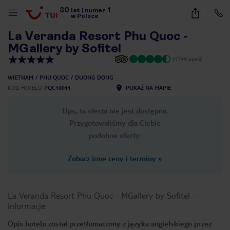
30
1
1
/
26
lat
|
numer
w Polsce
La Veranda Resort Phu Quoc -
MGallery by Sofitel
(1749 opinii)
WIETNAM
PHU QUOC
DUONG DONG
KOD HOTELU
PQC10011
POKAŻ NA MAPIE
Ups, ta oferta nie jest dostępna.
Przygotowaliśmy dla Ciebie
podobne oferty:
Zobacz inne ceny i terminy
»
La Veranda Resort Phu Quoc - MGallery by Sofitel
-
informacje
nute
Opis hotelu został przetłumaczony z języka angielskiego przez