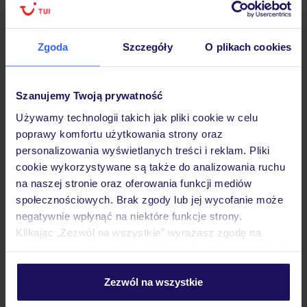
Hotel
Zgoda
Szczegóły
O plikach cookies
Opinie
Szanujemy Twoją prywatność
Używamy technologii takich jak pliki cookie w celu
poprawy komfortu użytkowania strony oraz
Pokoje
personalizowania wyświetlanych treści i reklam. Pliki
cookie wykorzystywane są także do analizowania ruchu
na naszej stronie oraz oferowania funkcji mediów
Wyżywienie
społecznościowych. Brak zgody lub jej wycofanie może
negatywnie wpłynąć na niektóre funkcje strony.
Klikając „Zezwól na wszystkie” wyrażasz zgodę na
Atrakcje
umieszczenie wszystkich plików cookie. Możesz jednak
personalizować swój wybór wchodząc w zakładkę
„Szczegóły”
Zezwól na wszystkie
Ważne informacje
Szczegółowe informacje o plikach cookie znajdziesz