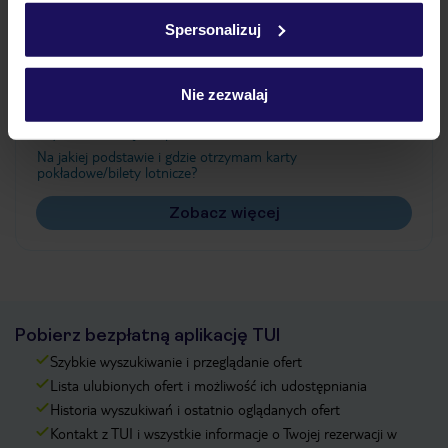
w
polityce plików cookies
oraz
polityce prywatności
.
Spersonalizuj
Często zadawane pytania
Nie zezwalaj
Jak zmienić uczestników/osobę zgłaszającą?
Czy w Hotelu będzie przedstawiciel TUI?
Na jakiej podstawie i gdzie otrzymam karty
pokładowe/bilety lotnicze?
Zobacz więcej
Pobierz bezpłatną aplikację TUI
Szybkie wyszukiwanie i przeglądanie ofert
Lista ulubionych ofert i możliwość ich udostępniania
Historia wyszukiwań i ostatnio oglądanych ofert
Kontakt z TUI i wszystkie informacje o Twojej rezerwacji w