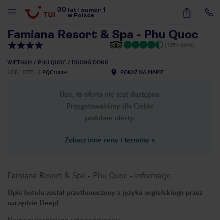
30
1
1
/
45
lat
|
numer
w Polsce
Famiana Resort & Spa - Phu Quoc
(1051 opinii)
WIETNAM
PHU QUOC
DUONG DONG
KOD HOTELU
PQC10004
POKAŻ NA MAPIE
Ups, ta oferta nie jest dostępna.
Przygotowaliśmy dla Ciebie
podobne oferty:
Zobacz inne ceny i terminy
»
Famiana Resort & Spa - Phu Quoc
-
informacje
Opis hotelu został przetłumaczony z języka angielskiego przez
narzędzie DeepL
nute
Najpopularniejsze udogodnienia: