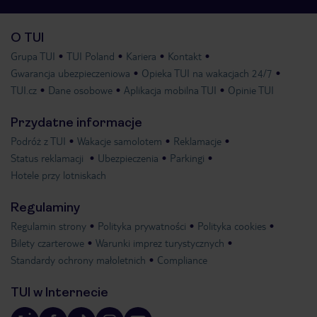
O TUI
Grupa TUI
TUI Poland
Kariera
Kontakt
Gwarancja ubezpieczeniowa
Opieka TUI na wakacjach 24/7
TUI.cz
Dane osobowe
Aplikacja mobilna TUI
Opinie TUI
Przydatne informacje
Podróż z TUI
Wakacje samolotem
Reklamacje
Status reklamacji
Ubezpieczenia
Parkingi
Hotele przy lotniskach
Regulaminy
Regulamin strony
Polityka prywatności
Polityka cookies
Bilety czarterowe
Warunki imprez turystycznych
Standardy ochrony małoletnich
Compliance
TUI w Internecie