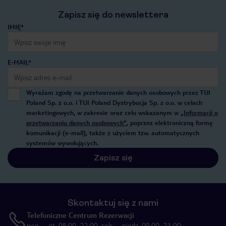
Zapisz się do newslettera
IMIĘ*
E-MAIL*
Wyrażam zgodę na przetwarzanie danych osobowych przez TUI
Poland Sp. z o.o. i TUI Poland Dystrybucja Sp. z o.o. w celach
marketingowych, w zakresie oraz celu wskazanym w
„Informacji o
przetwarzaniu danych osobowych”
, poprzez elektroniczną formę
komunikacji (e-mail), także z użyciem tzw. automatycznych
systemów wywołujących.
Zapisz się
Skontaktuj się z nami
Telefoniczne Centrum Rezerwacji
pon. – pt. 08:00–22:00, sob. – niedz. 09:00–21:00