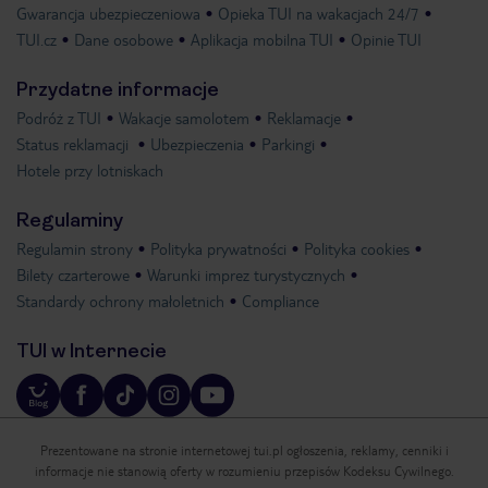
Gwarancja ubezpieczeniowa
Opieka TUI na wakacjach 24/7
TUI.cz
Dane osobowe
Aplikacja mobilna TUI
Opinie TUI
Przydatne informacje
Podróż z TUI
Wakacje samolotem
Reklamacje
Status reklamacji
Ubezpieczenia
Parkingi
Hotele przy lotniskach
Regulaminy
Regulamin strony
Polityka prywatności
Polityka cookies
Bilety czarterowe
Warunki imprez turystycznych
Standardy ochrony małoletnich
Compliance
TUI w Internecie
Prezentowane na stronie internetowej tui.pl ogłoszenia, reklamy, cenniki i
informacje nie stanowią oferty w rozumieniu przepisów Kodeksu Cywilnego.