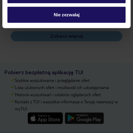
Jak zmienić uczestników/osobę zgłaszającą?
Czy w Hotelu będzie przedstawiciel TUI?
Nie zezwalaj
Na jakiej podstawie i gdzie otrzymam karty
pokładowe/bilety lotnicze?
Zobacz więcej
Pobierz bezpłatną aplikację TUI
Szybkie wyszukiwanie i przeglądanie ofert
Lista ulubionych ofert i możliwość ich udostępniania
Historia wyszukiwań i ostatnio oglądanych ofert
Kontakt z TUI i wszystkie informacje o Twojej rezerwacji w
myTUI