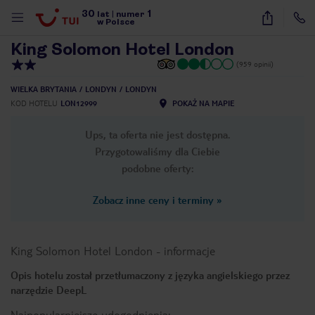
30
1
1
/
19
lat
|
numer
w Polsce
King Solomon Hotel London
(959 opinii)
WIELKA BRYTANIA
LONDYN
LONDYN
KOD HOTELU
LON12999
POKAŻ NA MAPIE
Ups, ta oferta nie jest dostępna.
Przygotowaliśmy dla Ciebie
podobne oferty:
Zobacz inne ceny i terminy
»
King Solomon Hotel London
-
informacje
Opis hotelu został przetłumaczony z języka angielskiego przez
narzędzie DeepL
nute
Najpopularniejsze udogodnienia: