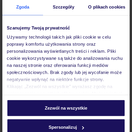
Zgoda
Szczegóły
O plikach cookies
Opinie
Szanujemy Twoją prywatność
Pokoje
Używamy technologii takich jak pliki cookie w celu
poprawy komfortu użytkowania strony oraz
personalizowania wyświetlanych treści i reklam. Pliki
Wyżywienie
cookie wykorzystywane są także do analizowania ruchu
na naszej stronie oraz oferowania funkcji mediów
społecznościowych. Brak zgody lub jej wycofanie może
Atrakcje
negatywnie wpłynąć na niektóre funkcje strony.
Klikając „Zezwól na wszystkie” wyrażasz zgodę na
umieszczenie wszystkich plików cookie. Możesz jednak
Ważne informacje
personalizować swój wybór wchodząc w zakładkę
„Szczegóły”
Zezwól na wszystkie
Szczegółowe informacje o plikach cookie znajdziesz
w
polityce plików cookies
oraz
polityce prywatności
.
Spersonalizuj
Często zadawane pytania