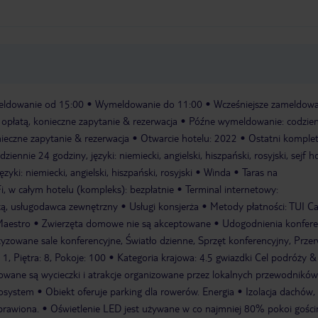
ldowanie od 15:00
Wymeldowanie do 11:00
Wcześniejsze zameldowa
 opłatą, konieczne zapytanie & rezerwacja
Późne wymeldowanie: codzien
nieczne zapytanie & rezerwacja
Otwarcie hotelu: 2022
Ostatni komple
dziennie 24 godziny, języki: niemiecki, angielski, hiszpański, rosyjski, sejf 
zyki: niemiecki, angielski, hiszpański, rosyjski
Winda
Taras na
, w całym hotelu (kompleks): bezpłatnie
Terminal internetowy:
atą, usługodawca zewnętrzny
Usługi konsjerża
Metody płatności: TUI Ca
Maestro
Zwierzęta domowe nie są akceptowane
Udogodnienia konfere
tyzowane sale konferencyjne, Światło dzienne, Sprzęt konferencyjny, Prze
1, Piętra: 8, Pokoje: 100
Kategoria krajowa: 4.5 gwiazdki Cel podróży &
wane są wycieczki i atrakcje organizowane przez lokalnych przewodników
kosystem
Obiekt oferuje parking dla rowerów. Energia
Izolacja dachów,
oprawiona.
Oświetlenie LED jest używane w co najmniej 80% pokoi gości