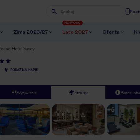
Pobi
Wpisz frazę, której szukasz
NOWOŚĆ
Zima 2026/27
Lato 2027
Oferta
Ki
Grand Hotel Savoy
POKAŻ NA MAPIE
Wyżywienie
Atrakcje
Ważne info
+
6