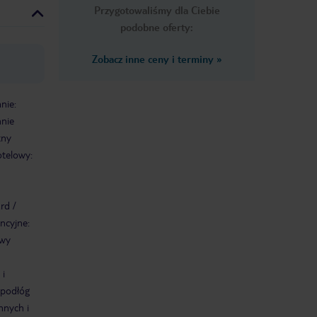
Przygotowaliśmy dla Ciebie
podobne oferty:
Zobacz inne ceny i terminy
»
nie:
nie
tny
hotelowy:
rd /
ncyjne:
rwy
 i
 podłóg
nnych i