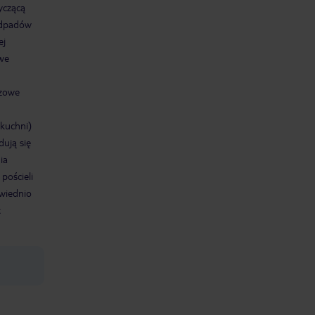
yczącą
 odpadów
ej
we
zowe
 kuchni)
dują się
ia
pościeli
wiednio
t