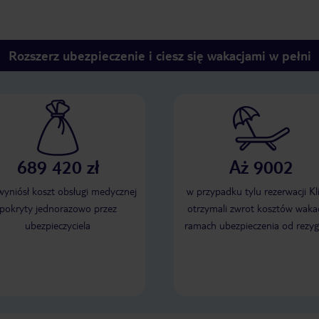
Rozszerz ubezpieczenie i ciesz się wakacjami w pełni
689 420 zł
Aż 9002
 wyniósł koszt obsługi medycznej
w przypadku tylu rezerwacji Kl
pokryty jednorazowo przez
otrzymali zwrot kosztów wakac
ubezpieczyciela
ramach ubezpieczenia od rezyg