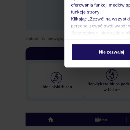
oferowania funkcji mediów s
funkcje strony.
Klikając „Zezwól na wszystk
personalizować swój wybór 
Szczegółowe informacje o pl
Opis oferty obowiązuje dla wyjazdów w terminie
od
11 kwi
Nie zezwalaj
Największe biuro podr
Lider niskich cen
w Polsce
Hotel
top