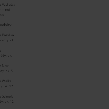
 Vaci utca
0 minut
zas
podróży:
 Bazylika
dróży: ok.
e
óży: ok.
ne New
ży: ok. 5
e Wielka
y: ok. 12
e Szimpla
ży: ok. 12