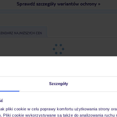
Sprawdź szczegóły wariantów ochrony
»
LENDARZ NAJNIŻSZYCH CEN
Szczegóły
tnisko
,
długość pobytu
i
datę wylotu
, aby wyświe
ść
jak pliki cookie w celu poprawy komfortu użytkowania strony or
m. Pliki cookie wykorzystywane są także do analizowania ruchu 