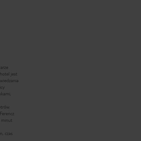
arze
otel jest
wiedzania
icy
nkami,
etrów.
Ferencz
0 minut
.
m, czas