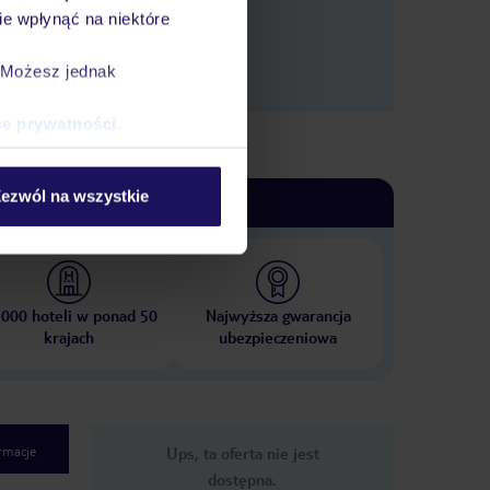
e wpłynąć na niektóre
. Możesz jednak
ce prywatności
.
ezwól na wszystkie
 000 hoteli w ponad 50
Najwyższa gwarancja
krajach
ubezpieczeniowa
rmacje
Ups, ta oferta nie jest
dostępna.