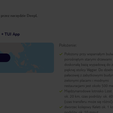
o przez narzędzie DeepL
7 + TUI App
Położenie:
Położony przy wspaniałym bulw
porośniętym starymi drzewami h
doskonałą bazą wypadową do z
pięknej stolicy Węgier. Do dzieln
pałacowej z zabytkowymi budy
zielonymi placami i modnymi
restauracjami jest około 500 m
Międzynarodowe lotnisko Lizst 
ok. 20 km, czas podróży: ok. 4
(czas transferu może się różnić)
dworzec kolejowy Keleti ok. 1 k
podróży: ok. 10 minut