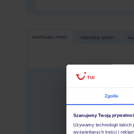
KONFIGURUJ POKÓJ
WSZYSTKIE OFERTY
KA
Zgoda
Wybierz
lo
Szanujemy Twoją prywatno
Używamy technologii takich 
wyświetlanych treści i rekla