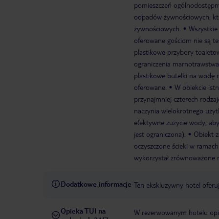
pomieszczeń ogólnodostępn
odpadów żywnościowych, któr
żywnościowych.
Wszystkie
oferowane gościom nie są tes
plastikowe przybory toalet
ograniczenia marnotrawstwa
plastikowe butelki na wodę 
oferowane.
W obiekcie ist
przynajmniej czterech rodzaj
naczynia wielokrotnego użyt
efektywne zużycie wody, aby
jest ograniczona).
Obiekt 
oczyszczone ścieki w ramach 
wykorzystał zrównoważone m
Dodatkowe informacje
Ten ekskluzywny hotel oferuj
Opieka TUI na
W rezerwowanym hotelu opiek