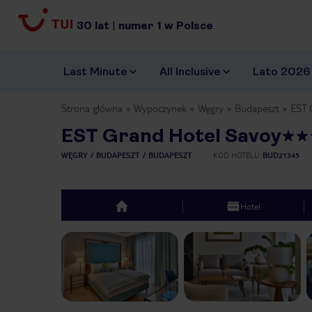
30
lat
|
numer
1
w Polsce
Last Minute
All Inclusive
Lato 2026
Strona główna
Wypoczynek
Węgry
Budapeszt
EST 
EST Grand Hotel Savoy
WĘGRY
BUDAPESZT
BUDAPESZT
KOD HOTELU
BUD21345
Hotel
top
Previous slide