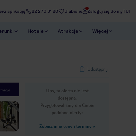
erz aplikację
22 270 31 20
Ulubione
Zaloguj się do myTUI
erunki
Hotele
Atrakcje
Więcej
Udostępnij
rmacje
Ups, ta oferta nie jest
1
/
12
dostępna.
Next slide
Przygotowaliśmy dla Ciebie
podobne oferty:
Zobacz inne ceny i terminy
»