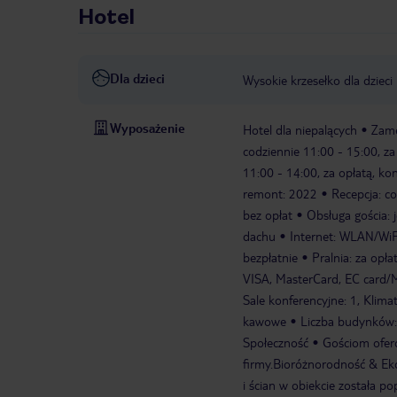
Hotel
Dla dzieci
Wysokie krzesełko dla dzieci
Wyposażenie
Hotel dla niepalących
Zame
codziennie 11:00 - 15:00, za
11:00 - 14:00, za opłatą, ko
remont: 2022
Recepcja: co
bez opłat
Obsługa gościa: ję
dachu
Internet: WLAN/WiFi
bezpłatnie
Pralnia: za opł
VISA, MasterCard, EC card/
Sale konferencyjne: 1, Klima
kawowe
Liczba budynków: 
Społeczność
Gościom ofero
firmy.Bioróżnorodność & E
i ścian w obiekcie została p