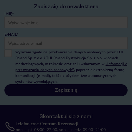
Zapisz się do newslettera
IMIĘ*
E-MAIL*
Wyrażam zgodę na przetwarzanie danych osobowych przez TUI
Poland Sp. z o.o. i TUI Poland Dystrybucja Sp. z o.o. w celach
marketingowych, w zakresie oraz celu wskazanym w
„Informacji o
przetwarzaniu danych osobowych”
, poprzez elektroniczną formę
komunikacji (e-mail), także z użyciem tzw. automatycznych
systemów wywołujących.
Zapisz się
Skontaktuj się z nami
Telefoniczne Centrum Rezerwacji
pon. – pt. 08:00–22:00, sob. – niedz. 09:00–21:00