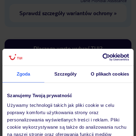
Dane Mondial Assistance
Sprawdź szczegóły wariantów ochrony
»
Dlaczego warto wybrać TUI?
Zgoda
Szczegóły
O plikach cookies
Lider niskich cen
Największe biuro
30 lat w P
podróży w Polsce
Szanujemy Twoją prywatność
Używamy technologii takich jak pliki cookie w celu
poprawy komfortu użytkowania strony oraz
personalizowania wyświetlanych treści i reklam. Pliki
Hotel
cookie wykorzystywane są także do analizowania ruchu
na naszej stronie oraz oferowania funkcji mediów