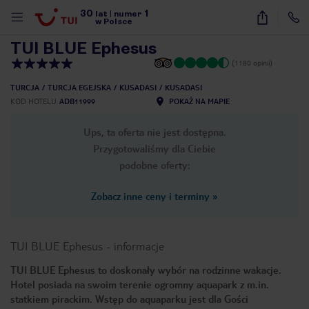
30
1
1
/
57
lat
|
numer
w Polsce
TUI BLUE Ephesus
(1180 opinii)
TURCJA
TURCJA EGEJSKA
KUSADASI
KUSADASI
KOD HOTELU
ADB11999
POKAŻ NA MAPIE
Ups, ta oferta nie jest dostępna.
Przygotowaliśmy dla Ciebie
podobne oferty:
Zobacz inne ceny i terminy
»
TUI BLUE Ephesus
-
informacje
TUI BLUE Ephesus to doskonały wybór na rodzinne wakacje.
Hotel posiada na swoim terenie ogromny aquapark z m.in.
nute
statkiem pirackim. Wstęp do aquaparku jest dla Gości