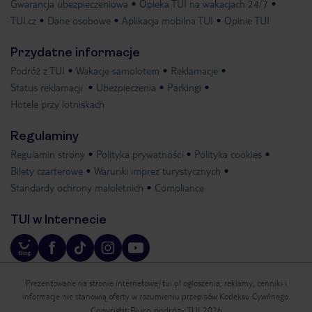
Gwarancja ubezpieczeniowa
Opieka TUI na wakacjach 24/7
TUI.cz
Dane osobowe
Aplikacja mobilna TUI
Opinie TUI
Przydatne informacje
Podróż z TUI
Wakacje samolotem
Reklamacje
Status reklamacji
Ubezpieczenia
Parkingi
Hotele przy lotniskach
Regulaminy
Regulamin strony
Polityka prywatności
Polityka cookies
Bilety czarterowe
Warunki imprez turystycznych
Standardy ochrony małoletnich
Compliance
TUI w Internecie
Prezentowane na stronie internetowej tui.pl ogłoszenia, reklamy, cenniki i
informacje nie stanowią oferty w rozumieniu przepisów Kodeksu Cywilnego.
Copyright Biuro podróży TUI 2026