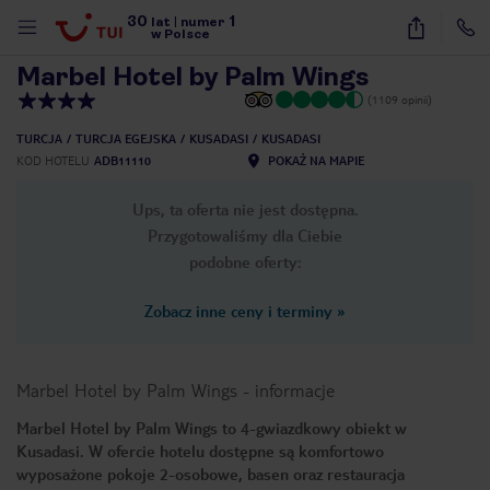
30
1
1
/
40
lat
|
numer
w Polsce
Marbel Hotel by Palm Wings
(1109 opinii)
TURCJA
TURCJA EGEJSKA
KUSADASI
KUSADASI
KOD HOTELU
ADB11110
POKAŻ NA MAPIE
Ups, ta oferta nie jest dostępna.
Przygotowaliśmy dla Ciebie
podobne oferty:
Zobacz inne ceny i terminy
»
Marbel Hotel by Palm Wings
-
informacje
Marbel Hotel by Palm Wings to 4-gwiazdkowy obiekt w
Kusadasi. W ofercie hotelu dostępne są komfortowo
nute
wyposażone pokoje 2-osobowe, basen oraz restauracja