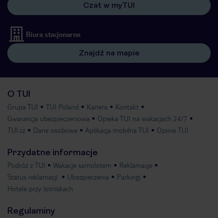
Czat w myTUI
Biura stacjonarne
Znajdź na mapie
O TUI
Grupa TUI
TUI Poland
Kariera
Kontakt
Gwarancja ubezpieczeniowa
Opieka TUI na wakacjach 24/7
TUI.cz
Dane osobowe
Aplikacja mobilna TUI
Opinie TUI
Przydatne informacje
Podróż z TUI
Wakacje samolotem
Reklamacje
Status reklamacji
Ubezpieczenia
Parkingi
Hotele przy lotniskach
Regulaminy