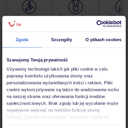
Lider niskich cen
Największe biuro
30 lat w P
podróży w Polsce
Zgoda
Szczegóły
O plikach cookies
Hotel
Szanujemy Twoją prywatność
Używamy technologii takich jak pliki cookie w celu
poprawy komfortu użytkowania strony oraz
Opinie
personalizowania wyświetlanych treści i reklam. Pliki
cookie wykorzystywane są także do analizowania ruchu
na naszej stronie oraz oferowania funkcji mediów
Pokoje
społecznościowych. Brak zgody lub jej wycofanie może
negatywnie wpłynąć na niektóre funkcje strony.
Klikając „Zezwól na wszystkie” wyrażasz zgodę na
Wyżywienie
umieszczenie wszystkich plików cookie. Możesz jednak