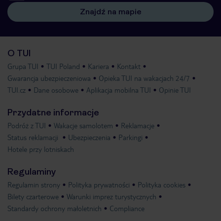
Znajdź na mapie
O TUI
Grupa TUI
TUI Poland
Kariera
Kontakt
Gwarancja ubezpieczeniowa
Opieka TUI na wakacjach 24/7
TUI.cz
Dane osobowe
Aplikacja mobilna TUI
Opinie TUI
Przydatne informacje
Podróż z TUI
Wakacje samolotem
Reklamacje
Status reklamacji
Ubezpieczenia
Parkingi
Hotele przy lotniskach
Regulaminy
Regulamin strony
Polityka prywatności
Polityka cookies
Bilety czarterowe
Warunki imprez turystycznych
Standardy ochrony małoletnich
Compliance