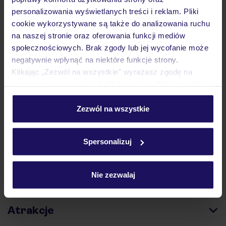
personalizowania wyświetlanych treści i reklam. Pliki
cookie wykorzystywane są także do analizowania ruchu
na naszej stronie oraz oferowania funkcji mediów
społecznościowych. Brak zgody lub jej wycofanie może
Hotel
negatywnie wpłynąć na niektóre funkcje strony.
Klikając „Zezwól na wszystkie” wyrażasz zgodę na
umieszczenie wszystkich plików cookie. Możesz jednak
personalizować swój wybór wchodząc w zakładkę
Opinie
„Szczegóły”
Zezwól na wszystkie
Szczegółowe informacje o plikach cookie znajdziesz
w
polityce plików cookies
oraz
polityce prywatności
.
Pokoje
Spersonalizuj
Wyżywienie
Nie zezwalaj
Atrakcje