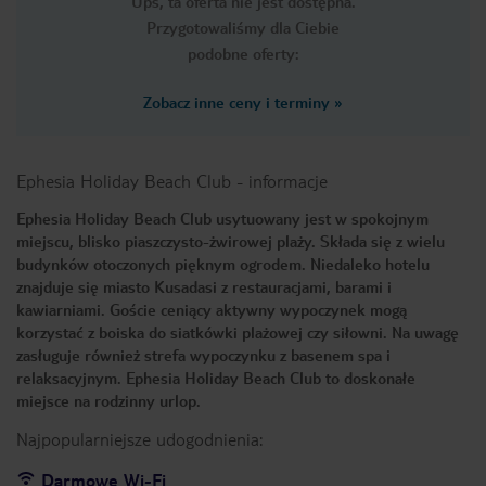
Ups, ta oferta nie jest dostępna.
Przygotowaliśmy dla Ciebie
podobne oferty:
Zobacz inne ceny i terminy
»
Ephesia Holiday Beach Club
-
informacje
Ephesia Holiday Beach Club usytuowany jest w spokojnym
miejscu, blisko piaszczysto-żwirowej plaży. Składa się z wielu
budynków otoczonych pięknym ogrodem. Niedaleko hotelu
znajduje się miasto Kusadasi z restauracjami, barami i
kawiarniami. Goście ceniący aktywny wypoczynek mogą
korzystać z boiska do siatkówki plażowej czy siłowni. Na uwagę
zasługuje również strefa wypoczynku z basenem spa i
relaksacyjnym. Ephesia Holiday Beach Club to doskonałe
miejsce na rodzinny urlop.
Najpopularniejsze udogodnienia:
Darmowe Wi-Fi