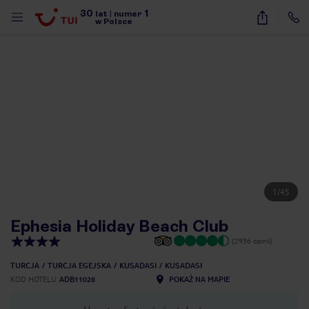
30
1
lat
|
numer
w Polsce
1
/
45
Ephesia Holiday Beach Club
(2956 opinii)
TURCJA
TURCJA EGEJSKA
KUSADASI
KUSADASI
KOD HOTELU
ADB11028
POKAŻ NA MAPIE
nute