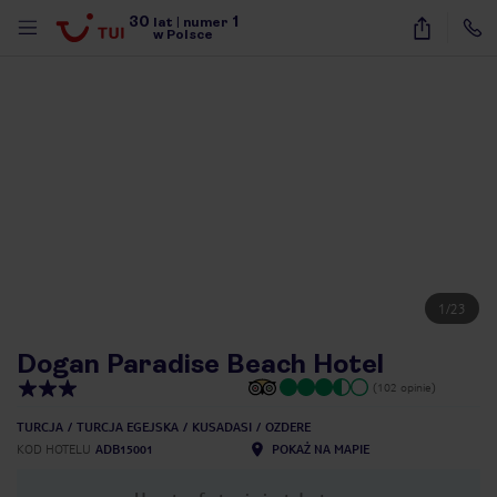
30
1
lat
|
numer
w Polsce
1
/
23
Dogan Paradise Beach Hotel
(102 opinie)
TURCJA
TURCJA EGEJSKA
KUSADASI
OZDERE
KOD HOTELU
ADB15001
POKAŻ NA MAPIE
nute