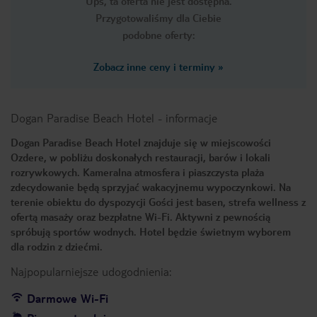
Ups, ta oferta nie jest dostępna.
Przygotowaliśmy dla Ciebie
podobne oferty:
Zobacz inne ceny i terminy
»
Dogan Paradise Beach Hotel
-
informacje
Dogan Paradise Beach Hotel znajduje się w miejscowości
Ozdere, w pobliżu doskonałych restauracji, barów i lokali
rozrywkowych. Kameralna atmosfera i piaszczysta plaża
zdecydowanie będą sprzyjać wakacyjnemu wypoczynkowi. Na
terenie obiektu do dyspozycji Gości jest basen, strefa wellness z
ofertą masaży oraz bezpłatne Wi-Fi. Aktywni z pewnością
spróbują sportów wodnych. Hotel będzie świetnym wyborem
dla rodzin z dziećmi.
Najpopularniejsze udogodnienia:
Darmowe Wi-Fi