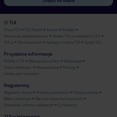
Znajdź na mapie
O TUI
Grupa TUI
TUI Poland
Kariera
Kontakt
Gwarancja ubezpieczeniowa
Opieka TUI na wakacjach 24/7
TUI.cz
Dane osobowe
Aplikacja mobilna TUI
Opinie TUI
Przydatne informacje
Podróż z TUI
Wakacje samolotem
Reklamacje
Status reklamacji
Ubezpieczenia
Parkingi
Hotele przy lotniskach
Regulaminy
Regulamin strony
Polityka prywatności
Polityka cookies
Bilety czarterowe
Warunki imprez turystycznych
Standardy ochrony małoletnich
Compliance
TUI w Internecie