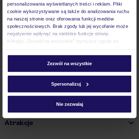
personalizowania wyświetlanych treści i reklam. Pliki
cookie wykorzystywane są także do analizowania ruchu
na naszej stronie oraz oferowania funkcji mediów
społecznościowych. Brak zgody lub jej wycofanie może
Hotel
negatywnie wpłynąć na niektóre funkcje strony.
Klikając „Zezwól na wszystkie” wyrażasz zgodę na
umieszczenie wszystkich plików cookie. Możesz jednak
Opinie
personalizować swój wybór wchodząc w zakładkę
„Szczegóły”
Zezwól na wszystkie
Szczegółowe informacje o plikach cookie znajdziesz
Pokoje
w
polityce plików cookies
oraz
polityce prywatności
.
Spersonalizuj
Wyżywienie
Nie zezwalaj
Atrakcje