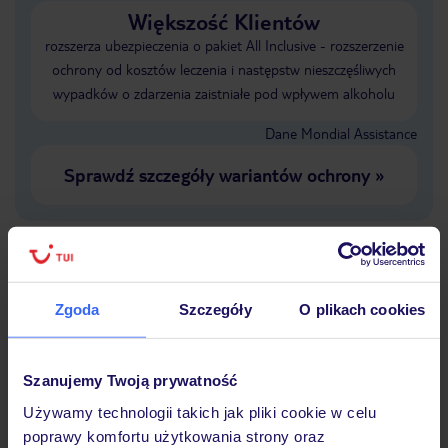
Większość Klientów
rozszerza ubezpieczenia o pakiet All Inclusive - rozszerzenie
ochrony od kosztów leczenia i następstw nieszczęśliwych
wypadków o zdarzenia zaistniałe pod wpływem alkoholu
Dane Mondial Assistance
Sprawdź szczegóły wariantów ochrony
»
Dlaczego warto wybrać TUI?
Zgoda
Szczegóły
O plikach cookies
Szanujemy Twoją prywatność
Lider niskich cen
Największe biuro
30 lat w P
Używamy technologii takich jak pliki cookie w celu
podróży w Polsce
poprawy komfortu użytkowania strony oraz