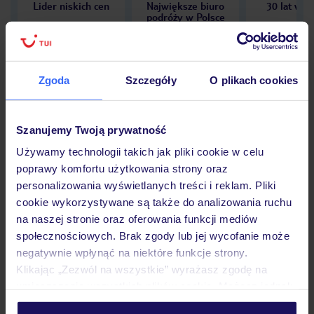
Lider niskich cen
Największe biuro
30 lat w P
podróży w Polsce
Zgoda
Szczegóły
O plikach cookies
Hotel
Szanujemy Twoją prywatność
Używamy technologii takich jak pliki cookie w celu
Opinie
poprawy komfortu użytkowania strony oraz
personalizowania wyświetlanych treści i reklam. Pliki
cookie wykorzystywane są także do analizowania ruchu
Pokoje
na naszej stronie oraz oferowania funkcji mediów
społecznościowych. Brak zgody lub jej wycofanie może
negatywnie wpłynąć na niektóre funkcje strony.
Wyżywienie
Klikając „Zezwól na wszystkie” wyrażasz zgodę na
umieszczenie wszystkich plików cookie. Możesz jednak
personalizować swój wybór wchodząc w zakładkę