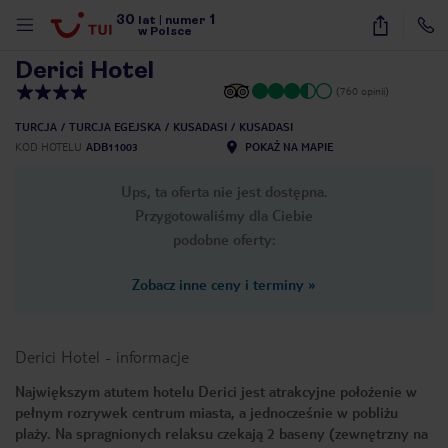
30
1
1
/
9
lat
|
numer
w Polsce
Derici Hotel
(760 opinii)
TURCJA
TURCJA EGEJSKA
KUSADASI
KUSADASI
KOD HOTELU
ADB11003
POKAŻ NA MAPIE
Ups, ta oferta nie jest dostępna.
Przygotowaliśmy dla Ciebie
podobne oferty:
Zobacz inne ceny i terminy
»
Derici Hotel
-
informacje
Największym atutem hotelu Derici jest atrakcyjne położenie w
pełnym rozrywek centrum miasta, a jednocześnie w pobliżu
nute
plaży. Na spragnionych relaksu czekają 2 baseny (zewnętrzny na