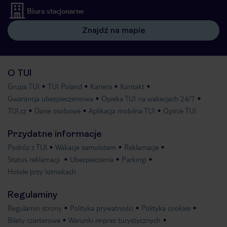
Biura stacjonarne
Znajdź na mapie
O TUI
Grupa TUI
TUI Poland
Kariera
Kontakt
Gwarancja ubezpieczeniowa
Opieka TUI na wakacjach 24/7
TUI.cz
Dane osobowe
Aplikacja mobilna TUI
Opinie TUI
Przydatne informacje
Podróż z TUI
Wakacje samolotem
Reklamacje
Status reklamacji
Ubezpieczenia
Parkingi
Hotele przy lotniskach
Regulaminy
Regulamin strony
Polityka prywatności
Polityka cookies
Bilety czarterowe
Warunki imprez turystycznych