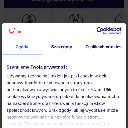
Lider niskich cen
Największe biuro
30 lat w P
podróży w Polsce
Zgoda
Szczegóły
O plikach cookies
Szanujemy Twoją prywatność
Hotel
Używamy technologii takich jak pliki cookie w celu
poprawy komfortu użytkowania strony oraz
personalizowania wyświetlanych treści i reklam. Pliki
Opinie
cookie wykorzystywane są także do analizowania ruchu
na naszej stronie oraz oferowania funkcji mediów
społecznościowych. Brak zgody lub jej wycofanie może
Pokoje
negatywnie wpłynąć na niektóre funkcje strony.
Klikając „Zezwól na wszystkie” wyrażasz zgodę na