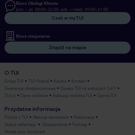
Biuro Obsługi Klienta
pon. – pt. 08:00–22:00, sob. – niedz. 09:00–21:00
Czat w myTUI
Biura stacjonarne
Znajdź na mapie
O TUI
Grupa TUI
TUI Poland
Kariera
Kontakt
Gwarancja ubezpieczeniowa
Opieka TUI na wakacjach 24/7
TUI.cz
Dane osobowe
Aplikacja mobilna TUI
Opinie TUI
Przydatne informacje
Podróż z TUI
Wakacje samolotem
Reklamacje
Status reklamacji
Ubezpieczenia
Parkingi
Hotele przy lotniskach