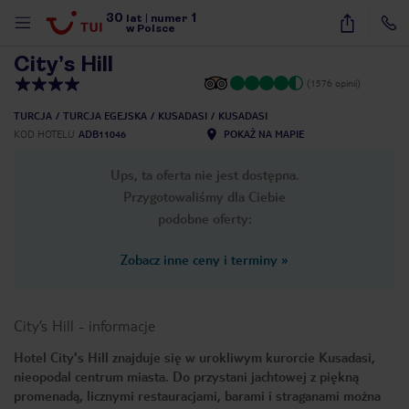
30
1
1
/
12
lat
|
numer
w Polsce
City’s Hill
(1576 opinii)
TURCJA
TURCJA EGEJSKA
KUSADASI
KUSADASI
KOD HOTELU
ADB11046
POKAŻ NA MAPIE
Ups, ta oferta nie jest dostępna.
Przygotowaliśmy dla Ciebie
podobne oferty:
Zobacz inne ceny i terminy
»
City’s Hill
-
informacje
Hotel City's Hill znajduje się w urokliwym kurorcie Kusadasi,
nieopodal centrum miasta. Do przystani jachtowej z piękną
nute
promenadą, licznymi restauracjami, barami i straganami można