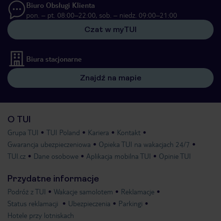
Biuro Obsługi Klienta
pon. – pt. 08:00–22:00, sob. – niedz. 09:00–21:00
Czat w myTUI
Biura stacjonarne
Znajdź na mapie
O TUI
Grupa TUI
TUI Poland
Kariera
Kontakt
Gwarancja ubezpieczeniowa
Opieka TUI na wakacjach 24/7
TUI.cz
Dane osobowe
Aplikacja mobilna TUI
Opinie TUI
Przydatne informacje
Podróż z TUI
Wakacje samolotem
Reklamacje
Status reklamacji
Ubezpieczenia
Parkingi
Hotele przy lotniskach