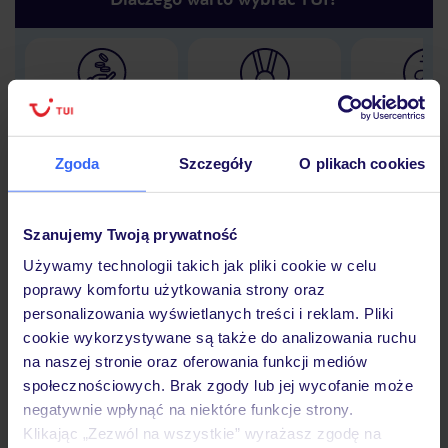
Lider niskich cen
Największe biuro
30 lat w P
podróży w Polsce
Zgoda
Szczegóły
O plikach cookies
Szanujemy Twoją prywatność
Hotel
Używamy technologii takich jak pliki cookie w celu
poprawy komfortu użytkowania strony oraz
personalizowania wyświetlanych treści i reklam. Pliki
Opinie
cookie wykorzystywane są także do analizowania ruchu
na naszej stronie oraz oferowania funkcji mediów
społecznościowych. Brak zgody lub jej wycofanie może
Pokoje
negatywnie wpłynąć na niektóre funkcje strony.
Klikając „Zezwól na wszystkie” wyrażasz zgodę na