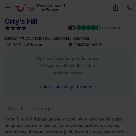
30
1
1
/
12
lat
|
numer
w Polsce
City’s Hill
(1576 opinii)
TURCJA
TURCJA EGEJSKA
KUSADASI
KUSADASI
KOD HOTELU
ADB11046
POKAŻ NA MAPIE
Ups, ta oferta nie jest dostępna.
Przygotowaliśmy dla Ciebie
podobne oferty:
Zobacz inne ceny i terminy
»
City’s Hill
-
informacje
Hotel City's Hill znajduje się w urokliwym kurorcie Kusadasi,
nieopodal centrum miasta. Do przystani jachtowej z piękną
nute
promenadą, licznymi restauracjami, barami i straganami można