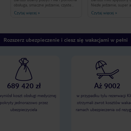
obsługa, smaczne jedzenie, czyste
Niezłe jedzenie, super 
pokoje i świetna atmosfera.
Bardzo pomocna i miła 
Czytaj więcej
»
Czytaj więcej
»
Zdecydowanie polecam ten hotel i
pomaga w rozwiązaniu każdego
chętnie tu wrócę!
kłopotu. Czyste pokoje i
Rozszerz ubezpieczenie i ciesz się wakacjami w pełni
689 420 zł
Aż 9002
 wyniósł koszt obsługi medycznej
w przypadku tylu rezerwacji Kl
pokryty jednorazowo przez
otrzymali zwrot kosztów wakac
ubezpieczyciela
ramach ubezpieczenia od rezyg