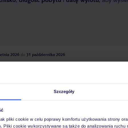
etnia 2026
do
31 października 2026
Dlaczego warto wybrać TUI?
Szczegóły
óży
Tylko u nas opieka na
10
30 lat w Polsce
wakacjach 24/7
ść
jak pliki cookie w celu poprawy komfortu użytkowania strony or
m. Pliki cookie wykorzystywane są także do analizowania ruchu 