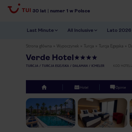
30
lat
|
numer
1
w Polsce
Last Minute
All Inclusive
Lato 2026
Strona główna
Wypoczynek
Turcja
Turcja Egejska
D
Verde Hotel
TURCJA
TURCJA EGEJSKA
DALAMAN
ICMELER
KOD HOTEL
Hotel
Opinie
top
Previous slide