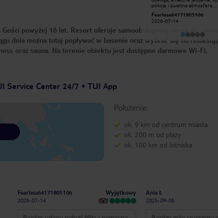
standard pokoi jest znacznie wyższy
pokoje i świetna atmosfera.
niż na wyższych kondygnacjach.
Zdecydowanie polecam ten ho
jagiel123
Fearless64171805106
Winda często się zacinała. Pokoje są
chętnie tu wrócę!
2016-06-28
bardzo czyste, codziennie sprzątane.
2026-07-14
Czystość na korytarzach nie jest jest
Gości powyżej 16 lat. Resort oferuje samoobsługową ofertę All Inclus
skandaliczna, ale mogłoby być lepiej.
Jedzenie smaczne i do wyboru.
ągu dnia można tutaj popływać w basenie oraz wybrać się na relaksuj
Basen nie wielki, ale jest to hotel
itness oraz sauna. Na terenie obiektu jest dostępne darmowe Wi-Fi.
miejski.
I Service Center 24/7 + TUI App
Położenie:
ok. 9 km od centrum miasta
ok. 200 m od plaży
ok. 100 km od lotniska
Wyjątkowy
Fearless64171805106
Ania Ł
2026-07-14
2025-09-06
Bardzo udany pobyt! Miła i pomocna
Bardzo miło spędzony c