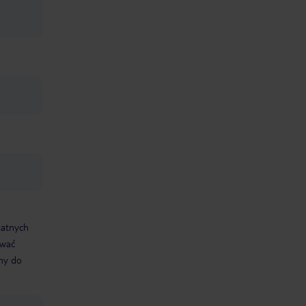
datnych
ować
śmy do