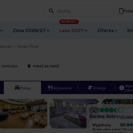
Pobi
Wpisz frazę, której szukasz
NOWOŚĆ
Zima 2026/27
Lato 2027
Oferta
Ki
alaman
Verde Hotel
U
DLM12025
POKAŻ NA MAPIE
Ważn
Pokoje
Wyżywienie
Atrakcje
infor
+
31
Bardzo dobry
(
477
opini
Wyjątkowy
Hotel skromny, część pięter po
Bardzo udany pobyt! Miła i 
remoncie i na tych piętrach
obsługa, smaczne jedzenie, cz