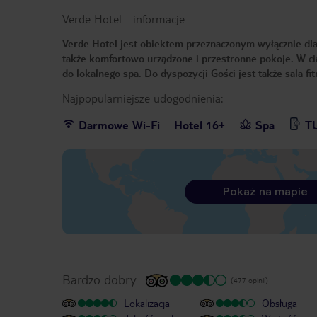
Verde Hotel
-
informacje
Verde Hotel jest obiektem przeznaczonym wyłącznie dla 
także komfortowo urządzone i przestronne pokoje. W ci
do lokalnego spa. Do dyspozycji Gości jest także sala f
Najpopularniejsze udogodnienia:
Darmowe Wi-Fi
Hotel 16+
Spa
TU
Pokaż na mapie
Bardzo dobry
(477 opinii)
Lokalizacja
Obsługa