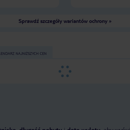
Sprawdź szczegóły wariantów ochrony
»
LENDARZ NAJNIŻSZYCH CEN
tnisko
,
długość pobytu
i
datę wylotu
, aby wyświe