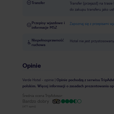
Transfer
Transfer (przejazd) na trasi
do zakupu transferu jako us
Przepisy wjazdowe i
Zapoznaj się z przepisami w
informacje MSZ
Niepełnosprawność
Hotel nie jest przystosowan
ruchowa
Opinie
Verde Hotel
-
opinie
|
Opinie pochodzą z serwisu TripAdvi
polskim. Więcej informacji o zasadach prezentowania opi
Średnia ocena TripAdvisor:
Bardzo dobry
(477 opinii)