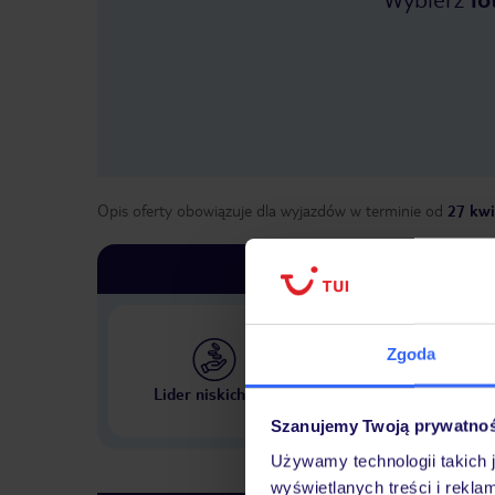
Opis oferty obowiązuje dla wyjazdów w terminie
od
27 kwi
Zgoda
Największe biuro podr
Lider niskich cen
w Polsce
Szanujemy Twoją prywatno
Używamy technologii takich 
wyświetlanych treści i rekla