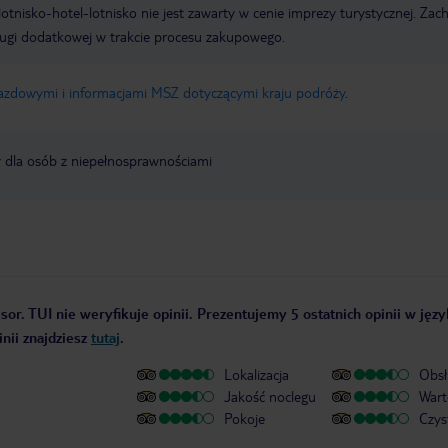
e lotnisko-hotel-lotnisko nie jest zawarty w cenie imprezy turystycznej. Za
ługi dodatkowej w trakcie procesu zakupowego.
jazdowymi i informacjami MSZ dotyczącymi kraju podróży
.
y dla osób z niepełnosprawnościami
sor. TUI nie weryfikuje opinii. Prezentujemy 5 ostatnich opinii w jęz
nii znajdziesz
tutaj
.
Lokalizacja
Obsł
Jakość noclegu
Wart
Pokoje
Czys