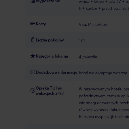
Wyposażenie
winda
lekarz
sala TV
p
h
kantor
przechowalnia 
Karty
Visa, MasterCard
Liczba pokojów
102
Kategoria lokalna
4 gwiazdki
Dodatkowe informacje
hotel nie akceptuje zwierząt
Opieka TUI na
W rezerwowanym hotelu opiek
wakacjach 24/7
pośrednictwem czatu w aplik
informacji dotyczących prze
również wycieczki fakultaty
Państwa dyspozycji: telefon