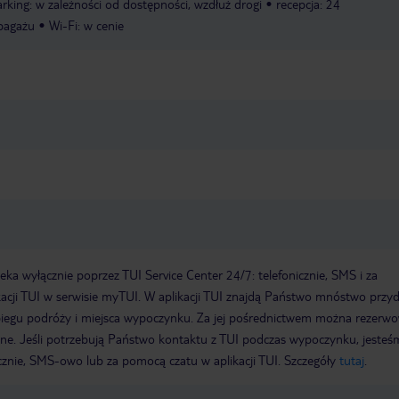
arking: w zależności od dostępności, wzdłuż drogi
recepcja: 24
bagażu
Wi-Fi: w cenie
a wyłącznie poprzez TUI Service Center 24/7: telefonicznie, SMS i za
acji TUI w serwisie myTUI. W aplikacji TUI znajdą Państwo mnóstwo przy
biegu podróży i miejsca wypoczynku. Za jej pośrednictwem można rezerw
wne. Jeśli potrzebują Państwo kontaktu z TUI podczas wypoczynku, jeste
icznie, SMS-owo lub za pomocą czatu w aplikacji TUI. Szczegóły
tutaj
.