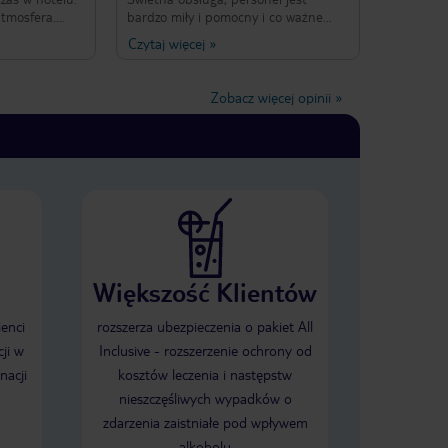
atmosfera.
bardzo miły i pomocny i co ważne
obsługa, która
nienachalny . Kierowniczka Anna
Czytaj więcej
»
pomoże z każdym problemem. Hotel
 łazienka.
kameralny z małymi pokojami, w
miarę czysty. Basen z cieplutką wodą .
Zobacz więcej opinii
»
Jedzenie całkiem dobre - trochę
brakowało mi prawdziwych soków
owocowych i np lodów ale za tą cenę
jest to dobry hotel👌🏻
Większość Klientów
ienci
rozszerza ubezpieczenia o pakiet All
ji w
Inclusive - rozszerzenie ochrony od
nacji
kosztów leczenia i następstw
nieszczęśliwych wypadków o
zdarzenia zaistniałe pod wpływem
alkoholu