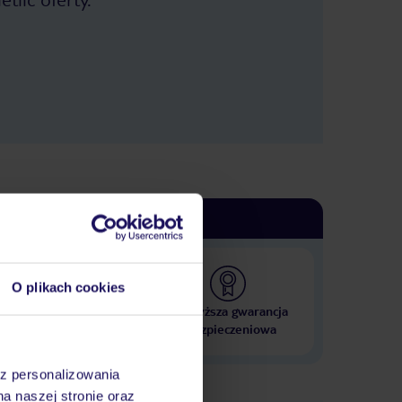
O plikach cookies
 000 hoteli w ponad 50
Najwyższa gwarancja
krajach
ubezpieczeniowa
az personalizowania
na naszej stronie oraz