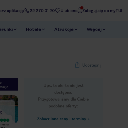
erz aplikację
22 270 31 20
Ulubione
Zaloguj się do myTUI
erunki
Hotele
Atrakcje
Więcej
Udostępnij
e
Ups, ta oferta nie jest
macje
1
/
37
dostępna.
Next slide
Przygotowaliśmy dla Ciebie
podobne oferty:
i
)
Zobacz inne ceny i terminy
»
Wyjątkowy
Bardzo dobry
pomocna
Bardzo miło spędzony czas w hotelu.
Świetna obsługa, personel jest
yste
Niezłe jedzenie, super atmosfera.
bardzo miły i pomocny i co ważne