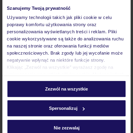
Szanujemy Twoją prywatność
Dlaczego warto wybrać TUI?
Używamy technologii takich jak pliki cookie w celu
poprawy komfortu użytkowania strony oraz
personalizowania wyświetlanych treści i reklam. Pliki
cookie wykorzystywane są także do analizowania ruchu
Lider niskich cen
Największe biuro
30 lat w P
na naszej stronie oraz oferowania funkcji mediów
podróży w Polsce
społecznościowych. Brak zgody lub jej wycofanie może
negatywnie wpłynąć na niektóre funkcje strony.
Klikając „Zezwól na wszystkie” wyrażasz zgodę na
umieszczenie wszystkich plików cookie. Możesz jednak
personalizować swój wybór wchodząc w zakładkę
Hotel
„Szczegóły”
Zezwól na wszystkie
Szczegółowe informacje o plikach cookie znajdziesz
w
polityce plików cookies
oraz
polityce prywatności
.
Opinie
Spersonalizuj
Nie zezwalaj
Pokoje