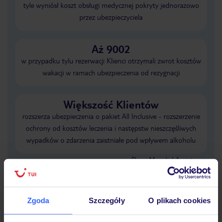
tyle wyniósł koszt obsługi medycznej pokryty jednorazowo
przez ubezpieczyciela
Aż 9002
w przypadku tylu rezerwacji Klienci otrzymali zwrot kosztów
wakacji w ramach ubezpieczenia od rezygnacji
Większość Klientów
rozszerza ubezpieczenia o pakiet All Inclusive - rozszerzenie
ochrony od kosztów leczenia i następstw nieszczęśliwych
wypadków o zdarzenia zaistniałe pod wpływem alkoholu
Dane Mondial Assistance
Sprawdź szczegóły wariantów ochrony
»
Zgoda
Szczegóły
O plikach cookies