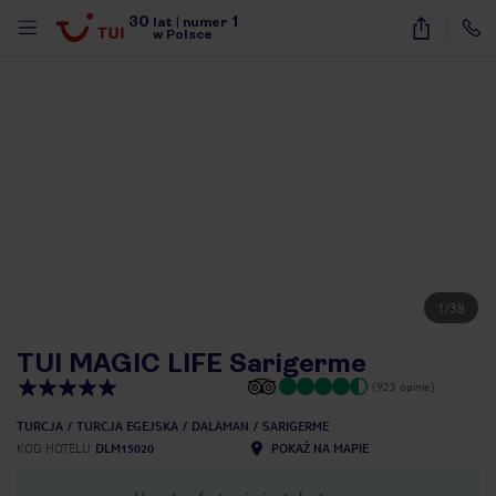
30
1
lat
|
numer
w Polsce
1
/
38
TUI MAGIC LIFE Sarigerme
(923 opinie)
TURCJA
TURCJA EGEJSKA
DALAMAN
SARIGERME
KOD HOTELU
DLM15020
POKAŻ NA MAPIE
nute