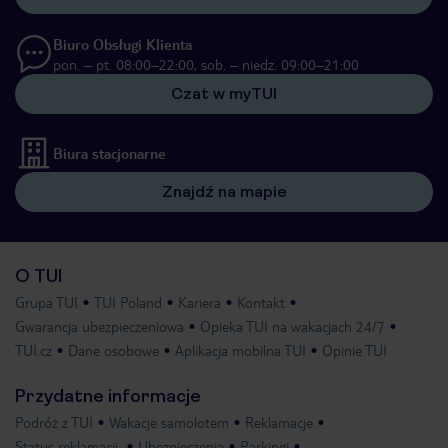
Biuro Obsługi Klienta
pon. – pt. 08:00–22:00, sob. – niedz. 09:00–21:00
Czat w myTUI
Biura stacjonarne
Znajdź na mapie
O TUI
Grupa TUI
TUI Poland
Kariera
Kontakt
Gwarancja ubezpieczeniowa
Opieka TUI na wakacjach 24/7
TUI.cz
Dane osobowe
Aplikacja mobilna TUI
Opinie TUI
Przydatne informacje
Podróż z TUI
Wakacje samolotem
Reklamacje
Status reklamacji
Ubezpieczenia
Parkingi