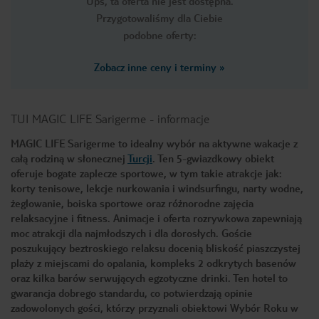
Ups, ta oferta nie jest dostępna.
Przygotowaliśmy dla Ciebie
podobne oferty:
Zobacz inne ceny i terminy
»
TUI MAGIC LIFE Sarigerme
-
informacje
MAGIC LIFE Sarigerme to idealny wybór na aktywne wakacje z
całą rodziną w słonecznej
Turcji
. Ten 5-gwiazdkowy obiekt
oferuje bogate zaplecze sportowe, w tym takie atrakcje jak:
korty tenisowe, lekcje nurkowania i windsurfingu, narty wodne,
żeglowanie, boiska sportowe oraz różnorodne zajęcia
relaksacyjne i fitness. Animacje i oferta rozrywkowa zapewniają
moc atrakcji dla najmłodszych i dla dorosłych. Goście
poszukujący beztroskiego relaksu docenią bliskość piaszczystej
plaży z miejscami do opalania, kompleks 2 odkrytych basenów
oraz kilka barów serwujących egzotyczne drinki. Ten hotel to
gwarancja dobrego standardu, co potwierdzają opinie
zadowolonych gości, którzy przyznali obiektowi Wybór Roku w