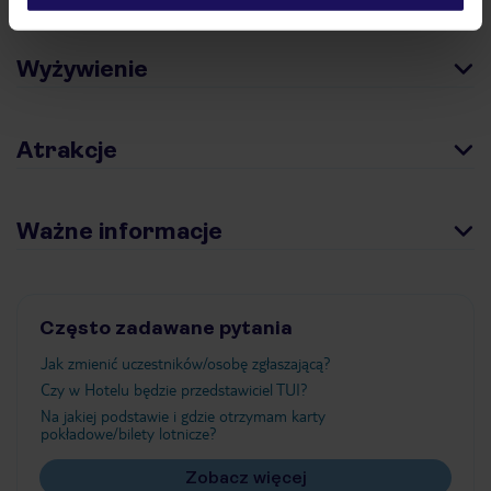
Wyżywienie
Atrakcje
Ważne informacje
Często zadawane pytania
Jak zmienić uczestników/osobę zgłaszającą?
Czy w Hotelu będzie przedstawiciel TUI?
Na jakiej podstawie i gdzie otrzymam karty
pokładowe/bilety lotnicze?
Zobacz więcej