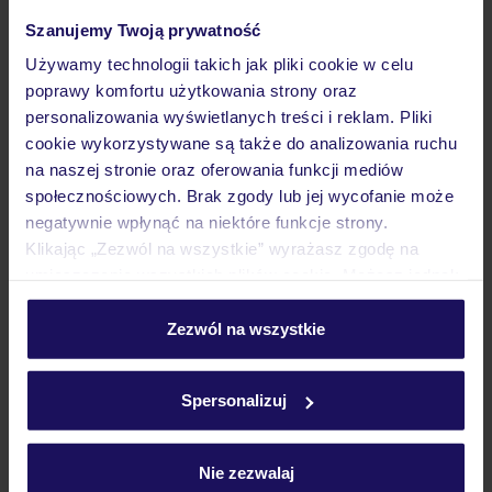
Szanujemy Twoją prywatność
Dlaczego warto wybrać TUI?
Używamy technologii takich jak pliki cookie w celu
poprawy komfortu użytkowania strony oraz
personalizowania wyświetlanych treści i reklam. Pliki
cookie wykorzystywane są także do analizowania ruchu
Lider niskich cen
Największe biuro
30 lat w P
na naszej stronie oraz oferowania funkcji mediów
podróży w Polsce
społecznościowych. Brak zgody lub jej wycofanie może
negatywnie wpłynąć na niektóre funkcje strony.
Klikając „Zezwól na wszystkie” wyrażasz zgodę na
umieszczenie wszystkich plików cookie. Możesz jednak
personalizować swój wybór wchodząc w zakładkę
Hotel
„Szczegóły”
Zezwól na wszystkie
Szczegółowe informacje o plikach cookie znajdziesz
w
polityce plików cookies
oraz
polityce prywatności
.
Opinie
Spersonalizuj
Nie zezwalaj
Pokoje