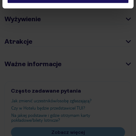
Wyżywienie
Atrakcje
Ważne informacje
Często zadawane pytania
Jak zmienić uczestników/osobę zgłaszającą?
Czy w Hotelu będzie przedstawiciel TUI?
Na jakiej podstawie i gdzie otrzymam karty
pokładowe/bilety lotnicze?
Zobacz więcej