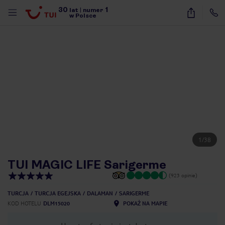
30
1
lat
|
numer
w Polsce
1
/
38
TUI MAGIC LIFE Sarigerme
(923 opinie)
TURCJA
TURCJA EGEJSKA
DALAMAN
SARIGERME
KOD HOTELU
DLM15020
POKAŻ NA MAPIE
nute