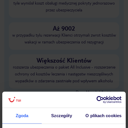
tyle wyniósł koszt obsługi medycznej pokryty jednorazowo
przez ubezpieczyciela
Aż 9002
w przypadku tylu rezerwacji Klienci otrzymali zwrot kosztów
wakacji w ramach ubezpieczenia od rezygnacji
Większość Klientów
rozszerza ubezpieczenia o pakiet All Inclusive - rozszerzenie
ochrony od kosztów leczenia i następstw nieszczęśliwych
wypadków o zdarzenia zaistniałe pod wpływem alkoholu
Dane Mondial Assistance
Sprawdź szczegóły wariantów ochrony
»
Zgoda
Szczegóły
O plikach cookies