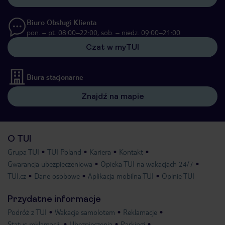
Biuro Obsługi Klienta
pon. – pt. 08:00–22:00, sob. – niedz. 09:00–21:00
Czat w myTUI
Biura stacjonarne
Znajdź na mapie
O TUI
Grupa TUI
TUI Poland
Kariera
Kontakt
Gwarancja ubezpieczeniowa
Opieka TUI na wakacjach 24/7
TUI.cz
Dane osobowe
Aplikacja mobilna TUI
Opinie TUI
Przydatne informacje
Podróż z TUI
Wakacje samolotem
Reklamacje
Status reklamacji
Ubezpieczenia
Parkingi