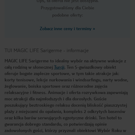
Ups, ta oferta nie jest dostępna.
Przygotowaliśmy dla Ciebie
podobne oferty:
Zobacz inne ceny i terminy
»
TUI MAGIC LIFE Sarigerme
-
informacje
MAGIC LIFE Sarigerme to idealny wybór na aktywne wakacje z
całą rodziną w słonecznej
Turcji
. Ten 5-gwiazdkowy obiekt
oferuje bogate zaplecze sportowe, w tym takie atrakcje jak:
korty tenisowe, lekcje nurkowania i windsurfingu, narty wodne,
żeglowanie, boiska sportowe oraz różnorodne zajęcia
relaksacyjne i fitness. Animacje i oferta rozrywkowa zapewniają
moc atrakcji dla najmłodszych i dla dorosłych. Goście
poszukujący beztroskiego relaksu docenią bliskość piaszczystej
plaży z miejscami do opalania, kompleks 2 odkrytych basenów
oraz kilka barów serwujących egzotyczne drinki. Ten hotel to
gwarancja dobrego standardu, co potwierdzają opinie
zadowolonych gości, którzy przyznali obiektowi Wybór Roku w