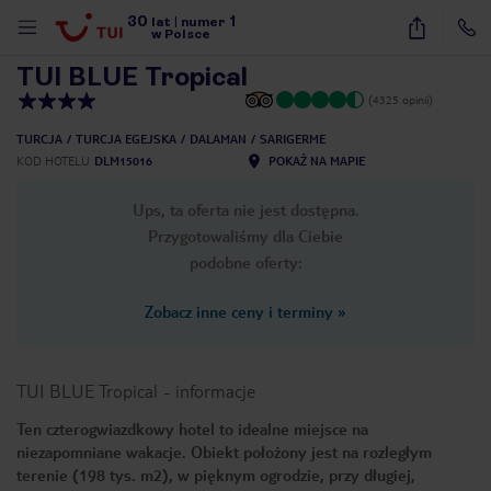
30
1
1
/
51
lat
|
numer
w Polsce
TUI BLUE Tropical
(4325 opinii)
TURCJA
TURCJA EGEJSKA
DALAMAN
SARIGERME
KOD HOTELU
DLM15016
POKAŻ NA MAPIE
Ups, ta oferta nie jest dostępna.
Przygotowaliśmy dla Ciebie
podobne oferty:
Zobacz inne ceny i terminy
»
TUI BLUE Tropical
-
informacje
Ten czterogwiazdkowy hotel to idealne miejsce na
niezapomniane wakacje. Obiekt położony jest na rozległym
nute
terenie (198 tys. m2), w pięknym ogrodzie, przy długiej,