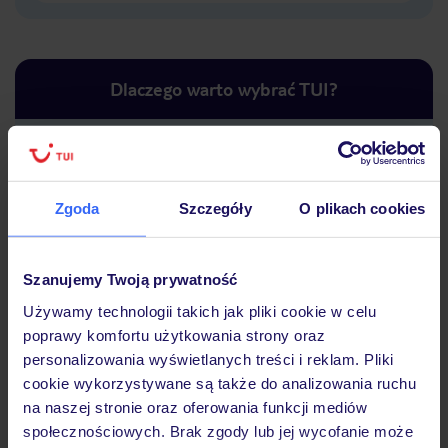
Dlaczego warto wybrać TUI?
Lider niskich cen
Największe biuro
30 lat w P
Zgoda
Szczegóły
O plikach cookies
podróży w Polsce
Szanujemy Twoją prywatność
Używamy technologii takich jak pliki cookie w celu
poprawy komfortu użytkowania strony oraz
Hotel
personalizowania wyświetlanych treści i reklam. Pliki
cookie wykorzystywane są także do analizowania ruchu
na naszej stronie oraz oferowania funkcji mediów
Opinie
społecznościowych. Brak zgody lub jej wycofanie może