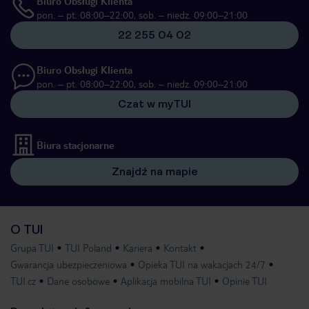
Biuro Obsługi Klienta
pon. – pt. 08:00–22:00, sob. – niedz. 09:00–21:00
22 255 04 02
Biuro Obsługi Klienta
pon. – pt. 08:00–22:00, sob. – niedz. 09:00–21:00
Czat w myTUI
Biura stacjonarne
Znajdź na mapie
O TUI
Grupa TUI
TUI Poland
Kariera
Kontakt
Gwarancja ubezpieczeniowa
Opieka TUI na wakacjach 24/7
TUI.cz
Dane osobowe
Aplikacja mobilna TUI
Opinie TUI