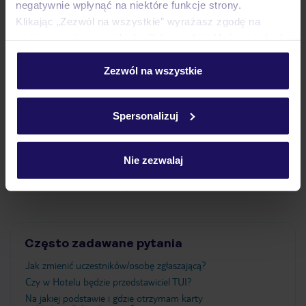
negatywnie wpłynąć na niektóre funkcje strony.
Klikając „Zezwól na wszystkie” wyrażasz zgodę na
Pokoje
umieszczenie wszystkich plików cookie. Możesz jednak
personalizować swój wybór wchodząc w zakładkę
„Szczegóły”
Zezwól na wszystkie
Wyżywienie
Szczegółowe informacje o plikach cookie znajdziesz
w
polityce plików cookies
oraz
polityce prywatności
.
Spersonalizuj
Atrakcje
Nie zezwalaj
Ważne informacje
Często zadawane pytania
Jak zmienić uczestników/osobę zgłaszającą?
Czy w Hotelu będzie przedstawiciel TUI?
Na jakiej podstawie i gdzie otrzymam karty