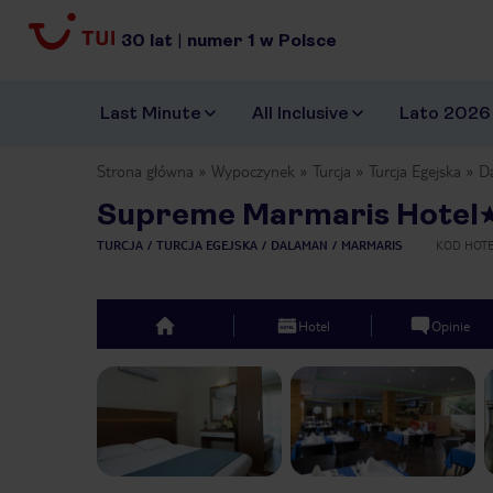
30
lat
|
numer
1
w Polsce
Last Minute
All Inclusive
Lato 2026
Strona główna
Wypoczynek
Turcja
Turcja Egejska
D
Supreme Marmaris Hotel
TURCJA
TURCJA EGEJSKA
DALAMAN
MARMARIS
KOD HOT
Hotel
Opinie
top
Previous slide