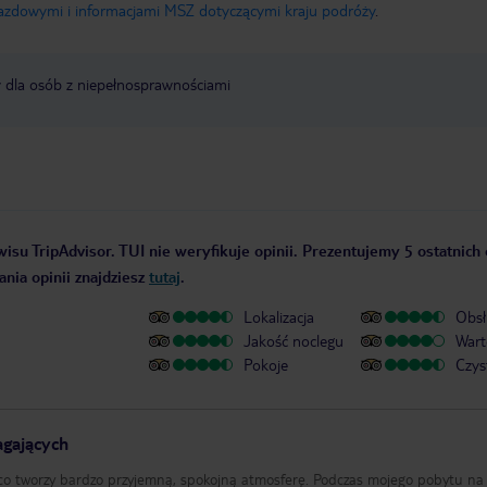
jazdowymi i informacjami MSZ dotyczącymi kraju podróży
.
y dla osób z niepełnosprawnościami
isu TripAdvisor. TUI nie weryfikuje opinii. Prezentujemy 5 ostatnich 
nia opinii znajdziesz
tutaj
.
Lokalizacja
Obsł
Jakość noclegu
Wart
Pokoje
Czys
gających
y, co tworzy bardzo przyjemną, spokojną atmosferę. Podczas mojego pobytu na