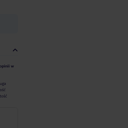
opinii w
uga
ość
tość