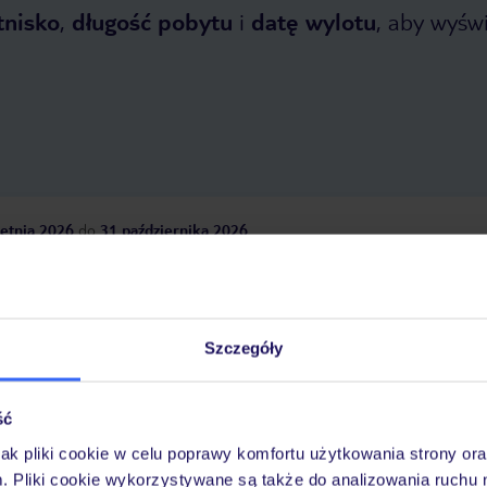
tnisko
,
długość pobytu
i
datę wylotu
, aby wyświe
etnia 2026
do
31 października 2026
Dlaczego warto wybrać TUI?
Szczegóły
óży
Tylko u nas opieka na
10
30 lat w Polsce
ść
wakacjach 24/7
jak pliki cookie w celu poprawy komfortu użytkowania strony or
m. Pliki cookie wykorzystywane są także do analizowania ruchu 