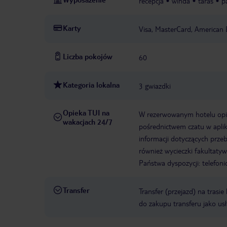
recepcja
winda
taras
p
Karty
Visa, MasterCard, American 
Liczba pokojów
60
Kategoria lokalna
3 gwiazdki
Opieka TUI na
W rezerwowanym hotelu opiek
wakacjach 24/7
pośrednictwem czatu w aplik
informacji dotyczących prze
również wycieczki fakultaty
Państwa dyspozycji: telefon
Transfer
Transfer (przejazd) na trasi
do zakupu transferu jako us