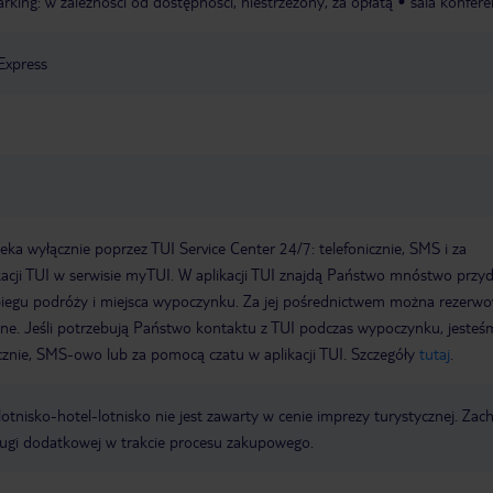
arking: w zależności od dostępności, niestrzeżony, za opłatą
sala konfere
Express
a wyłącznie poprzez TUI Service Center 24/7: telefonicznie, SMS i za
acji TUI w serwisie myTUI. W aplikacji TUI znajdą Państwo mnóstwo przy
biegu podróży i miejsca wypoczynku. Za jej pośrednictwem można rezerw
wne. Jeśli potrzebują Państwo kontaktu z TUI podczas wypoczynku, jeste
icznie, SMS-owo lub za pomocą czatu w aplikacji TUI. Szczegóły
tutaj
.
e lotnisko-hotel-lotnisko nie jest zawarty w cenie imprezy turystycznej. Za
ługi dodatkowej w trakcie procesu zakupowego.