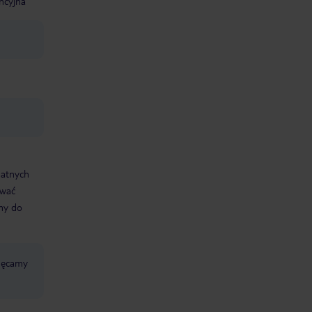
ncyjna
datnych
ować
śmy do
chęcamy