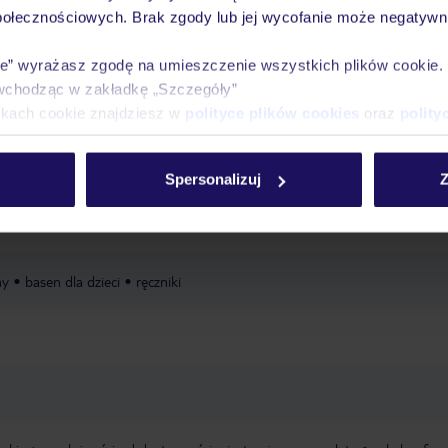
połecznościowych. Brak zgody lub jej wycofanie może negatywni
Ważn
Pokoje
Wyżywienie
Atrakcje
infor
ie” wyrażasz zgodę na umieszczenie wszystkich plików cookie
wchodząc w zakładkę „Szczegóły”
ikach cookie znajdziesz w
polityce plików cookies
oraz
polity
ki w cenie
Spersonalizuj
Z
er i zabaw
basen dla dzieci
ny
basen dla dzieci
ręczniki