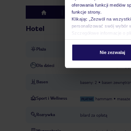
oferowania funkcji mediów s
funkcje strony.
Hotel
Opinie
top
Klikając „Zezwól na wszystk
personalizować swój wybór 
Hotel
Szczegółowe informacje o pl
Plaża
ok. 700 m od plaży
ręczni
Nie zezwalaj
Dla dzieci
łóżeczka dla dzieci
pokój gi
Basen
baseny: 2
basen zewnętrz
Sport i Wellness
hammam
masaże
PŁATNE
Rozrywka
bilard za opłatą
Wyposażenie