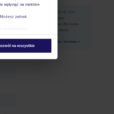
e wpłynąć na niektóre
e
Ups, ta oferta nie jest
macje
. Możesz jednak
dostępna.
Przygotowaliśmy dla Ciebie
ce prywatności
.
podobne oferty:
Zobacz inne ceny i terminy
»
ezwól na wszystkie