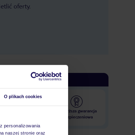
tlić oferty.
O plikach cookies
 000 hoteli w ponad 50
Najwyższa gwarancja
krajach
ubezpieczeniowa
az personalizowania
na naszej stronie oraz