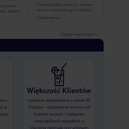
m
Pierwszy pokój z pleśnią i brakiem
 Supreme
wody w toalecie,drugi z cieknącą
ysty, zadbany i
klimatyzacją na głowę,słaby internet -
blisko plaży
Czytaj więcej
»
ciągle zrywał połączenie. mały
bardzo miły i
basen,obsługa pracuje z łaski.
chnięty.
arnie
Zobacz więcej opinii
»
e dla rodzin i
unek jakości
imy ponownie!
Większość Klientów
ienci
rozszerza ubezpieczenia o pakiet All
ji w
Inclusive - rozszerzenie ochrony od
nacji
kosztów leczenia i następstw
nieszczęśliwych wypadków o
zdarzenia zaistniałe pod wpływem