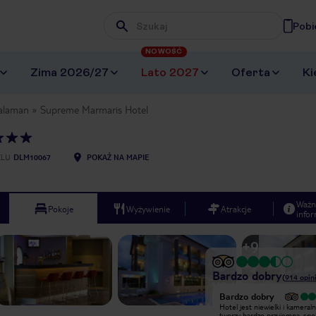
Pobi
Wpisz frazę, której szukasz
NOWOŚĆ
Zima 2026/27
Lato 2027
Oferta
Ki
alaman
Supreme Marmaris Hotel
ELU
DLM10067
POKAŻ NA MAPIE
Ważn
Pokoje
Wyżywienie
Atrakcje
infor
+
9
Bardzo dobry
(
914
opini
Wyjątkowy
Bardzo dobry
Spędziłem w Marmaris Supreme
Hotel jest niewielki i kameraln
Hotel cudowne wakacje w opcji all
tworzy bardzo przyjemną, spo