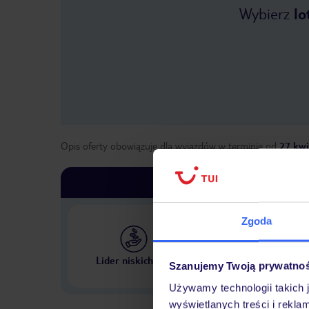
Wybierz
lo
Opis oferty obowiązuje dla wyjazdów w terminie
od
27 kwi
Zgoda
Największe biuro podr
Lider niskich cen
Szanujemy Twoją prywatno
w Polsce
Używamy technologii takich 
wyświetlanych treści i rekla