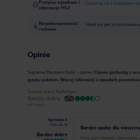
Przepisy wjazdowe i
Zapoznaj się z przepisami w
informacje MSZ
Niepełnosprawność
Hotel nie jest przystosowan
ruchowa
Opinie
Supreme Marmaris Hotel
-
opinie
|
Opinie pochodzą z serw
języku polskim. Więcej informacji o zasadach prezentowa
Średnia ocena TripAdvisor:
Bardzo dobry
(914 opinii)
Agnieszka A
2026-06-18
Bardzo spoko dla niewyma
Bardzo dobry
Hotel jest niewielki i kameraln