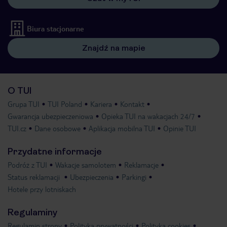
Biura stacjonarne
Znajdź na mapie
O TUI
Grupa TUI
TUI Poland
Kariera
Kontakt
Gwarancja ubezpieczeniowa
Opieka TUI na wakacjach 24/7
TUI.cz
Dane osobowe
Aplikacja mobilna TUI
Opinie TUI
Przydatne informacje
Podróż z TUI
Wakacje samolotem
Reklamacje
Status reklamacji
Ubezpieczenia
Parkingi
Hotele przy lotniskach
Regulaminy
Regulamin strony
Polityka prywatności
Polityka cookies