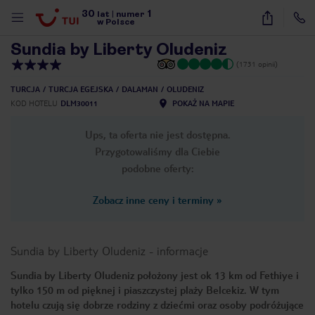
30
1
1
/
32
lat
|
numer
w Polsce
Sundia by Liberty Oludeniz
(1731 opinii)
TURCJA
TURCJA EGEJSKA
DALAMAN
OLUDENIZ
KOD HOTELU
DLM30011
POKAŻ NA MAPIE
Ups, ta oferta nie jest dostępna.
Przygotowaliśmy dla Ciebie
podobne oferty:
Zobacz inne ceny i terminy
»
Sundia by Liberty Oludeniz
-
informacje
Sundia by Liberty Oludeniz położony jest ok 13 km od Fethiye i
tylko 150 m od pięknej i piaszczystej plaży Belcekiz. W tym
nute
hotelu czują się dobrze rodziny z dziećmi oraz osoby podróżujące