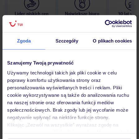
Lider niskich cen
Największe biuro
30 lat w P
podróży w Polsce
Zgoda
Szczegóły
O plikach cookies
Hotel
Szanujemy Twoją prywatność
Używamy technologii takich jak pliki cookie w celu
poprawy komfortu użytkowania strony oraz
Opinie
personalizowania wyświetlanych treści i reklam. Pliki
cookie wykorzystywane są także do analizowania ruchu
na naszej stronie oraz oferowania funkcji mediów
Pokoje
społecznościowych. Brak zgody lub jej wycofanie może
negatywnie wpłynąć na niektóre funkcje strony.
Klikając „Zezwól na wszystkie” wyrażasz zgodę na
Wyżywienie
umieszczenie wszystkich plików cookie. Możesz jednak