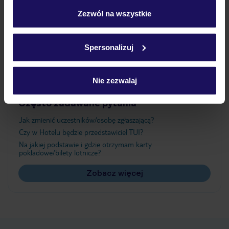
personalizować swój wybór wchodząc w zakładkę
„Szczegóły”
Zezwól na wszystkie
Atrakcje
Szczegółowe informacje o plikach cookie znajdziesz
w
polityce plików cookies
oraz
polityce prywatności
.
Spersonalizuj
Ważne informacje
Nie zezwalaj
Często zadawane pytania
Jak zmienić uczestników/osobę zgłaszającą?
Czy w Hotelu będzie przedstawiciel TUI?
Na jakiej podstawie i gdzie otrzymam karty
pokładowe/bilety lotnicze?
Zobacz więcej