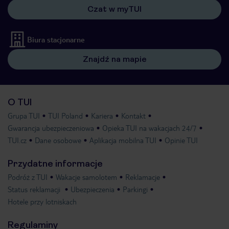
Czat w myTUI
Biura stacjonarne
Znajdź na mapie
O TUI
Grupa TUI
TUI Poland
Kariera
Kontakt
Gwarancja ubezpieczeniowa
Opieka TUI na wakacjach 24/7
TUI.cz
Dane osobowe
Aplikacja mobilna TUI
Opinie TUI
Przydatne informacje
Podróż z TUI
Wakacje samolotem
Reklamacje
Status reklamacji
Ubezpieczenia
Parkingi
Hotele przy lotniskach
Regulaminy