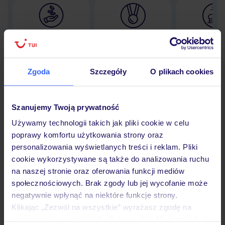
Lider niskich cen
Największe biuro
30 lat w P
podróży w Polsce
Zgoda
Szczegóły
O plikach cookies
Hotel
Szanujemy Twoją prywatność
Używamy technologii takich jak pliki cookie w celu
poprawy komfortu użytkowania strony oraz
Opinie
personalizowania wyświetlanych treści i reklam. Pliki
cookie wykorzystywane są także do analizowania ruchu
na naszej stronie oraz oferowania funkcji mediów
Pokoje
społecznościowych. Brak zgody lub jej wycofanie może
negatywnie wpłynąć na niektóre funkcje strony.
Klikając „Zezwól na wszystkie” wyrażasz zgodę na
Wyżywienie
umieszczenie wszystkich plików cookie. Możesz jednak