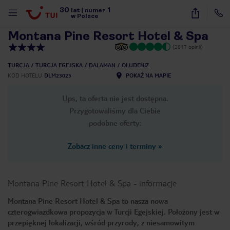
30
1
1
/
31
lat
|
numer
w Polsce
Montana Pine Resort Hotel & Spa
(2817 opinii)
TURCJA
TURCJA EGEJSKA
DALAMAN
OLUDENIZ
KOD HOTELU
DLM23025
POKAŻ NA MAPIE
Ups, ta oferta nie jest dostępna.
Przygotowaliśmy dla Ciebie
podobne oferty:
Zobacz inne ceny i terminy
»
Montana Pine Resort Hotel & Spa
-
informacje
Montana Pine Resort Hotel & Spa to nasza nowa
czterogwiazdkowa propozycja w Turcji Egejskiej. Położony jest w
nute
przepięknej lokalizacji, wśród przyrody, z niesamowitym