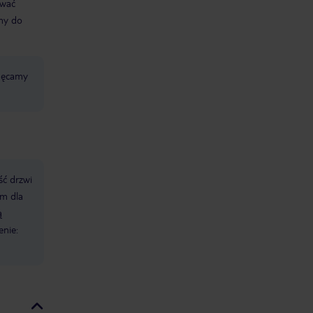
ować
śmy do
chęcamy
ść drzwi
m dla
ą
enie: