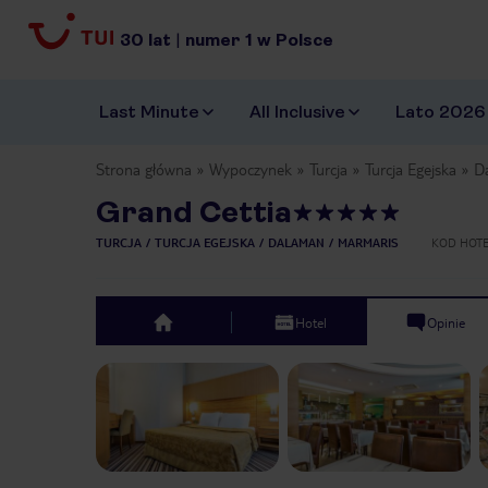
30
lat
|
numer
1
w Polsce
Last Minute
All Inclusive
Lato 2026
Strona główna
Wypoczynek
Turcja
Turcja Egejska
D
Grand Cettia
TURCJA
TURCJA EGEJSKA
DALAMAN
MARMARIS
KOD HOT
Hotel
Opinie
top
Previous slide