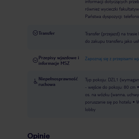
informacji dotyczących prze
również wycieczki fakultaty
Państwa dyspozycji: telefon
Transfer
Transfer (przejazd) na trasi
do zakupu transferu jako us
Przepisy wjazdowe i
Zapoznaj się z przepisami w
informacje MSZ
Niepełnosprawność
Typ pokoju: DZL1 (wymagane
ruchowa
- wejście do pokoju: 80 cm
os. na wózku (wanna, uchw
poruszanie się po hotelu
W
lobby
Opinie