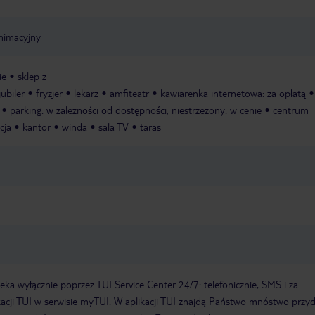
nimacyjny
ie
sklep z
jubiler
fryzjer
lekarz
amfiteatr
kawiarenka internetowa: za opłatą
parking: w zależności od dostępności, niestrzeżony: w cenie
centrum
cja
kantor
winda
sala TV
taras
a wyłącznie poprzez TUI Service Center 24/7: telefonicznie, SMS i za
acji TUI w serwisie myTUI. W aplikacji TUI znajdą Państwo mnóstwo przy