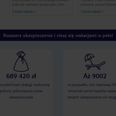
ludzi do rozmowy zawsze jest z kim
smaczne, ponad kilomet
pogadać dobra drinki i super zabawa
nam to nie przeszkadza
Czytaj więcej
»
Czytaj więcej
»
wieczorami dla dzieci u dorosłych
niedaleko, dla jednego
drugiego nie ale spacer
pokoje codziennie sprz
wszędzie czyściutko, an
dzieci świetne i bardzo
Rozszerz ubezpieczenie i ciesz się wakacjami w pełni
bawili, codziennie inne
animacjach, Pan fotogr
przepiękne zdjęcia i dz
mamy cudne ujęcia, w 
animatorzy super zabawi
basenach, zawody na b
również były świetne,
muzyki, zabawy i frajdy, hotel dla na
689 420 zł
Aż 9002
na sam plus i z pewnośc
wrócimy.
 wyniósł koszt obsługi medycznej
w przypadku tylu rezerwacji Kl
pokryty jednorazowo przez
otrzymali zwrot kosztów wakac
ubezpieczyciela
ramach ubezpieczenia od rezyg