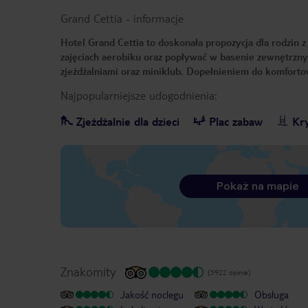
Grand Cettia
-
informacje
Hotel Grand Cettia to doskonała propozycja dla rodzin z
zajęciach aerobiku oraz popływać w basenie zewnętrznym
zjeżdżalniami oraz miniklub. Dopełnieniem do komforto
Najpopularniejsze udogodnienia:
Zjeżdżalnie dla dzieci
Plac zabaw
Kr
Pokaż na mapie
Znakomity
(3922 opinie)
Jakość noclegu
Obsługa