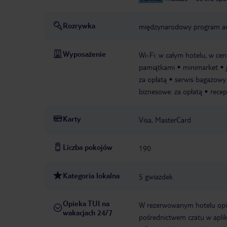
Rozrywka
międzynarodowy program a
Wyposażenie
Wi-Fi: w całym hotelu, w cen
pamiątkami
minimarket
za opłatą
serwis bagażowy
biznesowe: za opłatą
recep
Karty
Visa, MasterCard
Liczba pokojów
190
Kategoria lokalna
5 gwiazdek
Opieka TUI na
W rezerwowanym hotelu opiek
wakacjach 24/7
pośrednictwem czatu w aplik