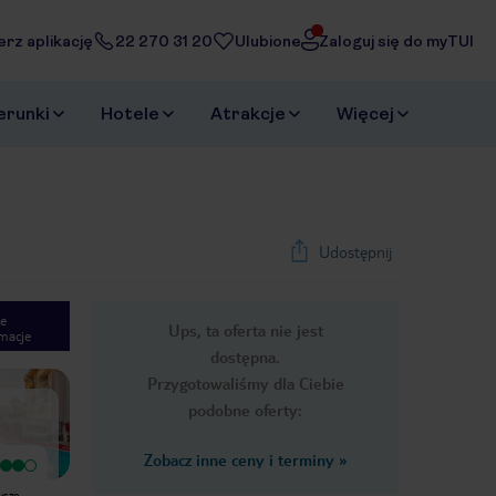
erz aplikację
22 270 31 20
Ulubione
Zaloguj się do myTUI
erunki
Hotele
Atrakcje
Więcej
Udostępnij
e
Ups, ta oferta nie jest
macje
1
/
16
dostępna.
Next slide
Przygotowaliśmy dla Ciebie
podobne oferty:
Zobacz inne ceny i terminy
»
Wyjątkowy
Witam byliśmy w tym chotelu rok
Polecam. Hotel cudowny, jedzenie
temu z mężem i dwójka małych
wsze
smaczne, ponad kilometr do plaży