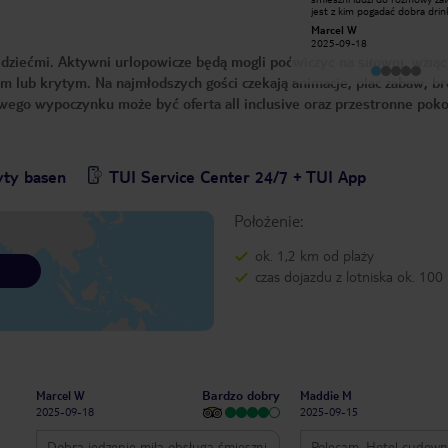
zapewnia dużo śmiechu. Ciekawe
jest z kim pogadać dobra drink
rozrywki wieczorami. Jedzenie bardzo
super zabawa wieczorami dla d
Zuzanna S
Marcel W
dobre, i wszystko czyste. Pracownicy
dorosłych
2024-09-22
2025-09-18
naprawdę dbają o to miejsce. Można
 dziećmi. Aktywni urlopowicze będą mogli poćwiczyć na siłowni, wziąć
odpocząć i dobrze się bawić. Bardzo
polecam
 lub krytym. Na najmłodszych gości czekają animacje, plac zabaw, br
wego wypoczynku może być oferta all inclusive oraz przestronne poko
yty basen
TUI Service Center 24/7 + TUI App
Położenie:
ok. 1,2 km od plaży
czas dojazdu z lotniska ok. 100
Bardzo dobry
Marcel W
Maddie M
2025-09-18
2025-09-15
Dobra jedzenie miła obsługa śmieszni
Polecam. Hotel cudowny