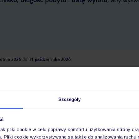
etnia 2026
do
31 października 2026
Dlaczego warto wybrać TUI?
Szczegóły
óży
Tylko u nas opieka na
10
30 lat w Polsce
wakacjach 24/7
ść
jak pliki cookie w celu poprawy komfortu użytkowania strony or
m. Pliki cookie wykorzystywane są także do analizowania ruchu 