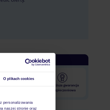
O plikach cookies
 000 hoteli w ponad 50
Najwyższa gwarancja
krajach
ubezpieczeniowa
az personalizowania
na naszej stronie oraz