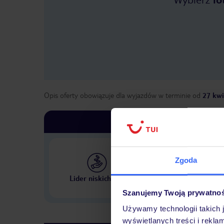
Opis oferty obowiązuje dla wyjazdów w terminie
od
27 kwi
Zgoda
Największe biuro podr
Lider niskich cen
w Polsce
Szanujemy Twoją prywatno
Używamy technologii takich 
wyświetlanych treści i rekla