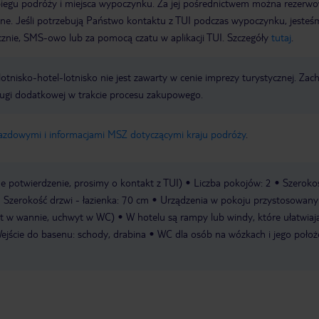
biegu podróży i miejsca wypoczynku. Za jej pośrednictwem można rezerw
wne. Jeśli potrzebują Państwo kontaktu z TUI podczas wypoczynku, jeste
icznie, SMS-owo lub za pomocą czatu w aplikacji TUI. Szczegóły
tutaj
.
e lotnisko-hotel-lotnisko nie jest zawarty w cenie imprezy turystycznej. Za
ługi dodatkowej w trakcie procesu zakupowego.
jazdowymi i informacjami MSZ dotyczącymi kraju podróży
.
 potwierdzenie, prosimy o kontakt z TUI)
Liczba pokojów: 2
Szeroko
Szerokość drzwi - łazienka: 70 cm
Urządzenia w pokoju przystosowany
yt w wannie, uchwyt w WC)
W hotelu są rampy lub windy, które ułatwiaj
ejście do basenu: schody, drabina
WC dla osób na wózkach i jego położ