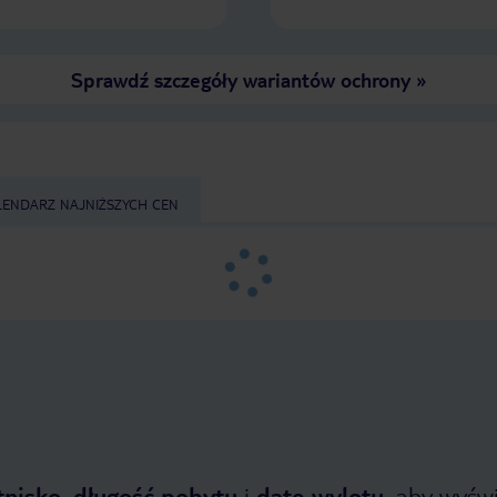
Sprawdź szczegóły wariantów ochrony
»
LENDARZ NAJNIŻSZYCH CEN
tnisko
,
długość pobytu
i
datę wylotu
, aby wyświe