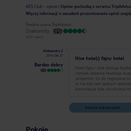
AES Club
-
opinie
|
Opinie pochodzą z serwisu TripAdvisor
Więcej informacji o zasadach prezentowania opinii znajd
Średnia ocena TripAdvisor:
Znakomity
(2357 opinii)
Aleksandra Z
2014-06-27
Nice hotel;) fajny hotel
Bardzo dobry
Hotel fajny i mila obsluga.Kazd
rozrywki.Jedzenie rewelacja duzy
,przyjemne. Co do negatywow to nie bylo za bardzo rozrywki dla dzieci klub dla dzieci zamkniety a jak go raz otworzyli
to nie bylo tam zadnych zabawek
komunikacja byla utrudniona.Hote
Zobacz więcej opinii
Pokoje