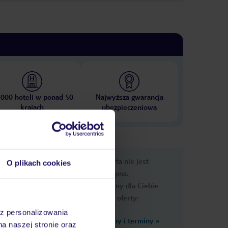
 000 hoteli w ponad 50
Najwyższa gwarancja
krajach
ubezpieczeniowa
e
Ups, ta oferta nie jest
O plikach cookies
macje
dostępna.
Przygotowaliśmy dla Ciebie
podobne oferty:
az personalizowania
Zobacz inne ceny i terminy
»
na naszej stronie oraz