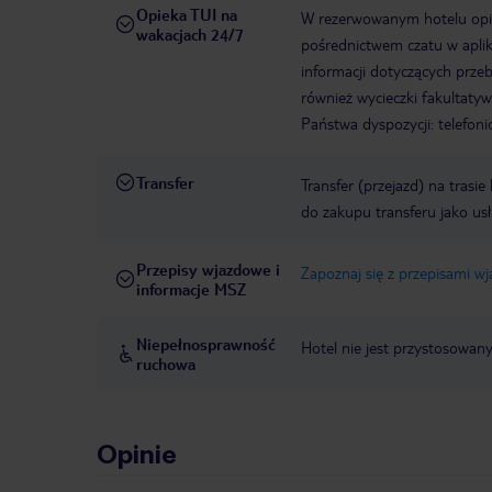
Opieka TUI na
W rezerwowanym hotelu opiek
wakacjach 24/7
pośrednictwem czatu w aplik
informacji dotyczących prze
również wycieczki fakultaty
Państwa dyspozycji: telefon
Transfer
Transfer (przejazd) na trasi
do zakupu transferu jako us
Przepisy wjazdowe i
Zapoznaj się z przepisami w
informacje MSZ
Niepełnosprawność
Hotel nie jest przystosowan
ruchowa
Opinie