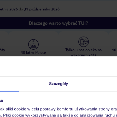
etnia 2026
do
31 października 2026
Dlaczego warto wybrać TUI?
óży
Tylko u nas opieka na
10
30 lat w Polsce
wakacjach 24/7
Ważn
Pokoje
Wyżywienie
Atrakcje
Szczegóły
infor
ść
jak pliki cookie w celu poprawy komfortu użytkowania strony or
na
piaszczysta
m. Pliki cookie wykorzystywane są także do analizowania ruchu 