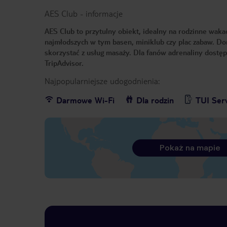
AES Club
-
informacje
AES Club to przytulny obiekt, idealny na rodzinne wak
najmłodszych w tym basen, miniklub czy plac zabaw. Do
skorzystać z usług masaży. Dla fanów adrenaliny dostę
TripAdvisor.
Najpopularniejsze udogodnienia:
Darmowe Wi-Fi
Dla rodzin
TUI Ser
Pokaż na mapie