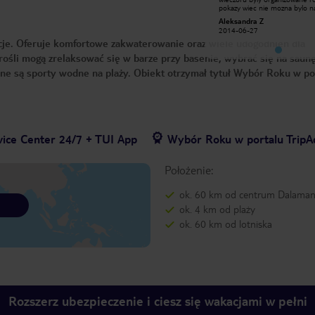
pokazy wiec nie mozna bylo narzekac
pokazy wiec nie mozna bylo n
na brak rozrywki.Jedzenie rewelacja
na brak rozrywki.Jedzenie rew
Aleksandra Z
Aleksandra Z
duzy wybor dan praktycznie przez
duzy wybor dan praktycznie p
2014-06-27
2014-06-27
caly dzien byly serwowane
caly dzien byly serwowane
acje. Oferuje komfortowe zakwaterowanie oraz wiele udogodnień dla
posilki.Pokoje czyste ,przyjemne. Co
posilki.Pokoje czyste ,przyjemne
do negatywow to nie bylo za bardzo
do negatywow to nie bylo za 
rośli mogą zrelaksować się w barze przy basenie, wybrać się na saunę
rozrywki dla dzieci klub dla dzieci
rozrywki dla dzieci klub dla dzi
zamkniety a jak go raz otworzyli to
zamkniety a jak go raz otworzy
pne są sporty wodne na plaży. Obiekt otrzymał tytuł Wybór Roku w po
nie bylo tam zadnych zabawek
nie bylo tam zadnych zabawe
ogolnie kiepsko.Pracowanicy nie
ogolnie kiepsko.Pracowanicy 
mowili zbytnio po angielsku wiec
mowili zbytnio po angielsku w
czasem komunikacja byla
czasem komunikacja byla
utrudniona.Hotel moge polecic
utrudniona.Hotel moge polec
glownie za dobre jedzenie i dobra
glownie za dobre jedzenie i d
lokalizacje ;)))
lokalizacje ;)))
vice Center 24/7 + TUI App
Wybór Roku w portalu TripA
Położenie:
ok. 60 km od centrum Dalama
ok. 4 km od plaży
ok. 60 km od lotniska
Rozszerz ubezpieczenie i ciesz się wakacjami w pełni