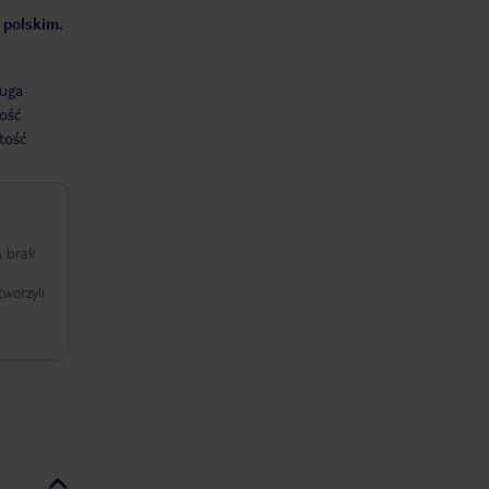
 polskim.
uga
ość
tość
a brak