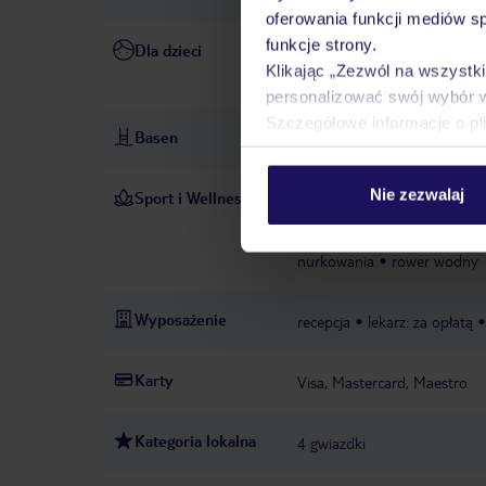
oferowania funkcji mediów s
funkcje strony.
Dla dzieci
animacje dla dzieci
wysokie
Klikając „Zezwól na wszystk
gier i zabaw
personalizować swój wybór 
Szczegółowe informacje o pl
Basen
basen, zjeżdżalnia wodna
l
Nie zezwalaj
Sport i Wellness
sauna
łaźnia ture
W CENIE
siłownia
masaże
PŁATNE
nurkowania
rower wodny
Wyposażenie
recepcja
lekarz: za opłatą
Karty
Visa, Mastercard, Maestro
Kategoria lokalna
4 gwiazdki