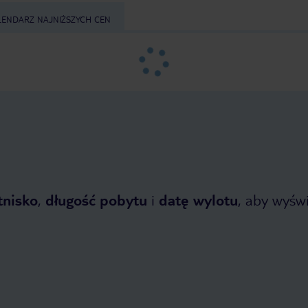
LENDARZ NAJNIŻSZYCH CEN
tnisko
,
długość pobytu
i
datę wylotu
, aby wyświe