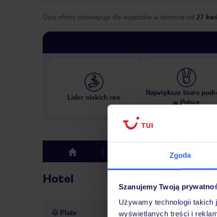
Opis oferty obowiązuje dla wyjazdów w terminie
od
27 kwi
Największe biuro podr
Lider niskich cen
w Polsce
Hotel
Opinie
top
Zgoda
Hotel
Szanujemy Twoją prywatno
Używamy technologii takich 
Plaża
ok. 4 km od plaży
publicz
wyświetlanych treści i rekla