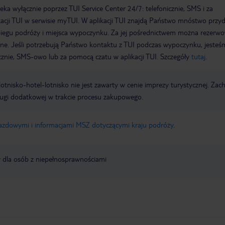
a wyłącznie poprzez TUI Service Center 24/7: telefonicznie, SMS i za
acji TUI w serwisie myTUI. W aplikacji TUI znajdą Państwo mnóstwo przy
biegu podróży i miejsca wypoczynku. Za jej pośrednictwem można rezerw
wne. Jeśli potrzebują Państwo kontaktu z TUI podczas wypoczynku, jeste
icznie, SMS-owo lub za pomocą czatu w aplikacji TUI. Szczegóły
tutaj
.
e lotnisko-hotel-lotnisko nie jest zawarty w cenie imprezy turystycznej. Za
ługi dodatkowej w trakcie procesu zakupowego.
jazdowymi i informacjami MSZ dotyczącymi kraju podróży
.
y dla osób z niepełnosprawnościami