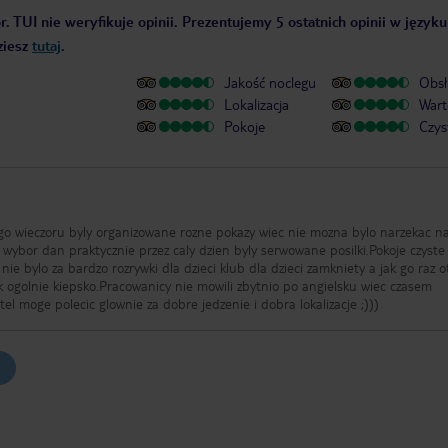
. TUI nie weryfikuje opinii. Prezentujemy 5 ostatnich opinii w języku
ziesz
tutaj
.
Jakość noclegu
Obsł
Lokalizacja
Wart
Pokoje
Czys
ego wieczoru byly organizowane rozne pokazy wiec nie mozna bylo narzekac n
 wybor dan praktycznie przez caly dzien byly serwowane posilki.Pokoje czyste
 ogolnie kiepsko.Pracowanicy nie mowili zbytnio po angielsku wiec czasem
l moge polecic glownie za dobre jedzenie i dobra lokalizacje ;)))