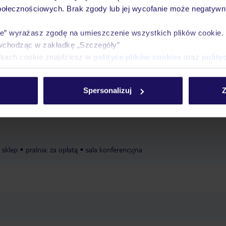
połecznościowych. Brak zgody lub jej wycofanie może negatywni
 krzesełka
miniklub: 4-12 lat
opieka nad dziećmi
basen dla dzieci
ie” wyrażasz zgodę na umieszczenie wszystkich plików cookie
wchodząc w zakładkę „Szczegóły”
ikach cookie znajdziesz w
polityce plików cookies
oraz
polity
eżaki i parasole: w cenie
Spersonalizuj
Z
cka
tenis stołowy
narty wodne
windsurfing
parasailing
kanu
banan wodny
szkoła
sklep
pralnia: za opłatą
sala konferencyjna