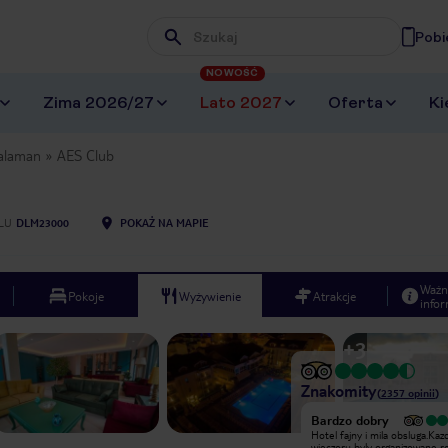
Pobi
Wpisz frazę, której szukasz
NOWOŚĆ
Zima 2026/27
Lato 2027
Oferta
Ki
alaman
AES Club
LU
DLM23000
POKAŻ NA MAPIE
Ważn
Pokoje
Wyżywienie
Atrakcje
infor
+
3
Znakomity
(
2357
opinii
)
Bardzo dobry
Bardzo dobry
Hotel fajny i mila obsluga.Kazdego
Hotel fajny i mila obsluga.Ka
wieczoru byly organizowane rozne
wieczoru byly organizowane r