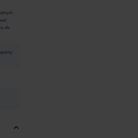
datnych
ować
śmy do
chęcamy