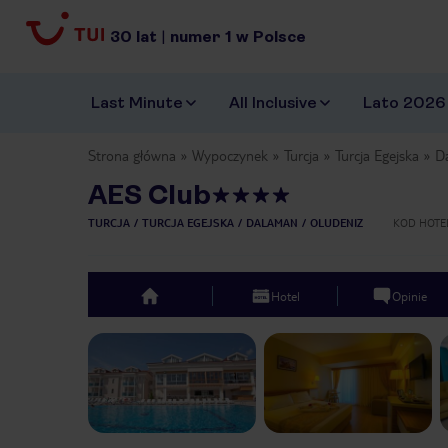
30
lat
|
numer
1
w Polsce
Last Minute
All Inclusive
Lato 2026
Strona główna
Wypoczynek
Turcja
Turcja Egejska
D
AES Club
TURCJA
TURCJA EGEJSKA
DALAMAN
OLUDENIZ
KOD HOTE
Hotel
Opinie
top
Previous slide