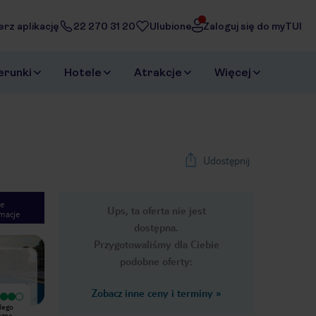
erz aplikację
22 270 31 20
Ulubione
Zaloguj się do myTUI
erunki
Hotele
Atrakcje
Więcej
Udostępnij
e
Ups, ta oferta nie jest
macje
1
/
9
dostępna.
Next slide
Przygotowaliśmy dla Ciebie
podobne oferty:
Zobacz inne ceny i terminy
»
Bardzo dobry
zdego
Hotel fajny i mila obsluga.Kazdego
ozne
wieczoru byly organizowane rozne