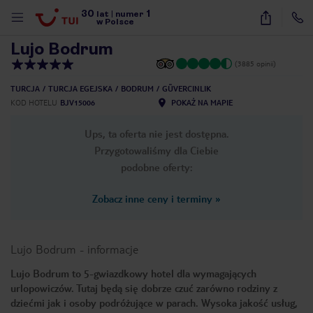
30
1
1
/
67
lat
|
numer
w Polsce
Lujo Bodrum
(3885 opinii)
TURCJA
TURCJA EGEJSKA
BODRUM
GÜVERCINLIK
KOD HOTELU
BJV15006
POKAŻ NA MAPIE
Ups, ta oferta nie jest dostępna.
Przygotowaliśmy dla Ciebie
podobne oferty:
Zobacz inne ceny i terminy
»
Lujo Bodrum
-
informacje
Lujo Bodrum to 5-gwiazdkowy hotel dla wymagających
urlopowiczów. Tutaj będą się dobrze czuć zarówno rodziny z
nute
dziećmi jak i osoby podróżujące w parach. Wysoka jakość usług,