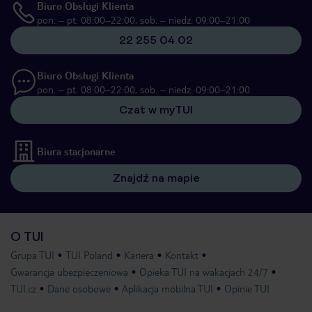
Biuro Obsługi Klienta
pon. – pt. 08:00–22:00, sob. – niedz. 09:00–21:00
22 255 04 02
Biuro Obsługi Klienta
pon. – pt. 08:00–22:00, sob. – niedz. 09:00–21:00
Czat w myTUI
Biura stacjonarne
Znajdź na mapie
O TUI
Grupa TUI
TUI Poland
Kariera
Kontakt
Gwarancja ubezpieczeniowa
Opieka TUI na wakacjach 24/7
TUI.cz
Dane osobowe
Aplikacja mobilna TUI
Opinie TUI