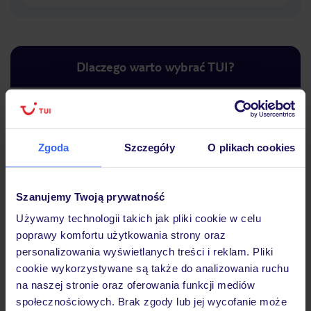
Dlaczego warto wybrać TUI?
Lider niskich cen
Największe biuro
30 lat w P
Zgoda
Szczegóły
O plikach cookies
podróży w Polsce
Szanujemy Twoją prywatność
Używamy technologii takich jak pliki cookie w celu
poprawy komfortu użytkowania strony oraz
Hotel
personalizowania wyświetlanych treści i reklam. Pliki
cookie wykorzystywane są także do analizowania ruchu
na naszej stronie oraz oferowania funkcji mediów
Opinie
społecznościowych. Brak zgody lub jej wycofanie może