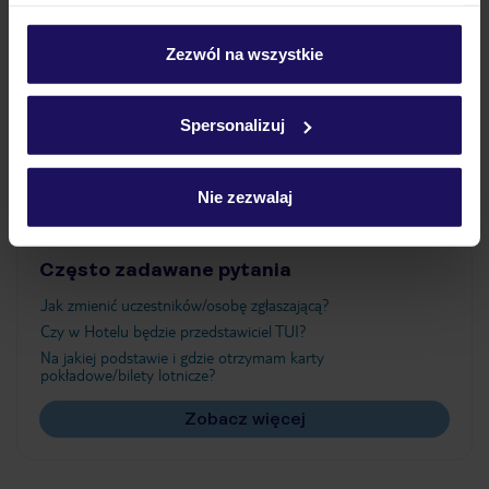
umieszczenie wszystkich plików cookie. Możesz jednak
Wyżywienie
personalizować swój wybór wchodząc w zakładkę
„Szczegóły”
Zezwól na wszystkie
Szczegółowe informacje o plikach cookie znajdziesz
Atrakcje
w
polityce plików cookies
oraz
polityce prywatności
.
Spersonalizuj
Ważne informacje
Nie zezwalaj
Często zadawane pytania
Jak zmienić uczestników/osobę zgłaszającą?
Czy w Hotelu będzie przedstawiciel TUI?
Na jakiej podstawie i gdzie otrzymam karty
pokładowe/bilety lotnicze?
Zobacz więcej