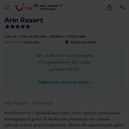
30
1
1
/
51
lat
|
numer
w Polsce
Arin Resort
TURCJA
TURCJA EGEJSKA
BODRUM
TURGUTREIS
KOD HOTELU
BJV23003
POKAŻ NA MAPIE
Ups, ta oferta nie jest dostępna.
Przygotowaliśmy dla Ciebie
podobne oferty:
Zobacz inne ceny i terminy
»
Arin Resort
-
informacje
Arin Resort to 5-gwiazdkowy hotel, który spełnia oczekiwania
wymagających gości. To doskonała propozycja na rodzinne
nute
wakacje oraz w gronie znajomych. Obiekt dla najmłodszych gości