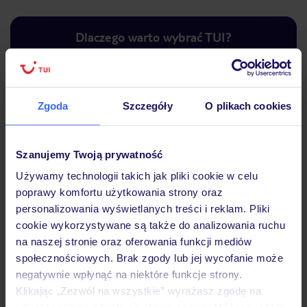
Dlaczego warto wybrać TUI?
Zgoda
Szczegóły
O plikach cookies
Lider niskich cen
Największe biuro
30 lat w P
podróży w Polsce
Szanujemy Twoją prywatność
Używamy technologii takich jak pliki cookie w celu
poprawy komfortu użytkowania strony oraz
personalizowania wyświetlanych treści i reklam. Pliki
Hotel
cookie wykorzystywane są także do analizowania ruchu
na naszej stronie oraz oferowania funkcji mediów
społecznościowych. Brak zgody lub jej wycofanie może
Pokoje
negatywnie wpłynąć na niektóre funkcje strony.
Klikając „Zezwól na wszystkie” wyrażasz zgodę na