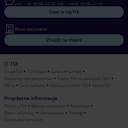
pon. – pt. 08:00–22:00, sob. – niedz. 09:00–21:00
Czat w myTUI
Biura stacjonarne
Znajdź na mapie
O TUI
Grupa TUI
TUI Poland
Kariera
Kontakt
Gwarancja ubezpieczeniowa
Opieka TUI na wakacjach 24/7
TUI.cz
Dane osobowe
Aplikacja mobilna TUI
Opinie TUI
Przydatne informacje
Podróż z TUI
Wakacje samolotem
Reklamacje
Status reklamacji
Ubezpieczenia
Parkingi
Hotele przy lotniskach