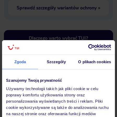
Sprawdź szczegóły wariantów ochrony
»
Dlaczego warto wybrać TUI?
Zgoda
Szczegóły
O plikach cookies
Lider niskich cen
Największe biuro
30 lat w P
podróży w Polsce
Szanujemy Twoją prywatność
Używamy technologii takich jak pliki cookie w celu
poprawy komfortu użytkowania strony oraz
personalizowania wyświetlanych treści i reklam. Pliki
Hotel
cookie wykorzystywane są także do analizowania ruchu
na naszej stronie oraz oferowania funkcji mediów