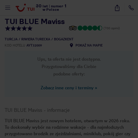
30
1
1
/
28
lat
|
numer
w Polsce
TUI BLUE Maviss
(700 opinii)
TURCJA
RIWIERA TURECKA
BOGAZKENT
KOD HOTELU
AYT32009
POKAŻ NA MAPIE
Ups, ta oferta nie jest dostępna.
Przygotowaliśmy dla Ciebie
podobne oferty:
Zobacz inne ceny i terminy
»
TUI BLUE Maviss
-
informacje
TUI BLUE Maviss jest nowym hotelem, otwartym w 2026 roku.
To doskonały wybór na rodzinne wakacje - dla najmłodszych
nute
przygotowano brodzik ze zjeżdżalniami, miniklub, pokój gier czy