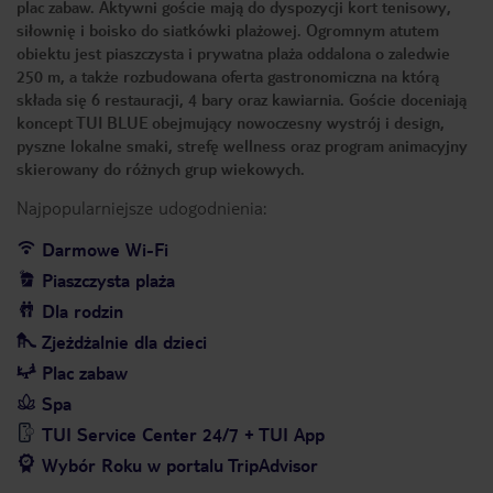
plac zabaw. Aktywni goście mają do dyspozycji kort tenisowy,
siłownię i boisko do siatkówki plażowej. Ogromnym atutem
obiektu jest piaszczysta i prywatna plaża oddalona o zaledwie
250 m, a także rozbudowana oferta gastronomiczna na którą
składa się 6 restauracji, 4 bary oraz kawiarnia. Goście doceniają
koncept TUI BLUE obejmujący nowoczesny wystrój i design,
pyszne lokalne smaki, strefę wellness oraz program animacyjny
skierowany do różnych grup wiekowych.
Najpopularniejsze udogodnienia:
Darmowe Wi-Fi
Piaszczysta plaża
Dla rodzin
Zjeżdżalnie dla dzieci
Plac zabaw
Spa
TUI Service Center 24/7 + TUI App
Wybór Roku w portalu TripAdvisor