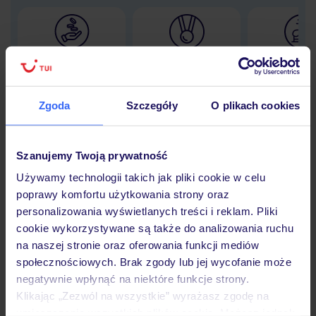
Lider niskich cen
Największe biuro
30 lat w P
podróży w Polsce
Zgoda
Szczegóły
O plikach cookies
Szanujemy Twoją prywatność
Hotel
Używamy technologii takich jak pliki cookie w celu
poprawy komfortu użytkowania strony oraz
Opinie
personalizowania wyświetlanych treści i reklam. Pliki
cookie wykorzystywane są także do analizowania ruchu
na naszej stronie oraz oferowania funkcji mediów
Pokoje
społecznościowych. Brak zgody lub jej wycofanie może
negatywnie wpłynąć na niektóre funkcje strony.
Klikając „Zezwól na wszystkie” wyrażasz zgodę na
umieszczenie wszystkich plików cookie. Możesz jednak