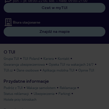
pon. – pt. 08:00–22:00, sob. – niedz. 09:00–21:00
Czat w myTUI
Biura stacjonarne
Znajdź na mapie
O TUI
Grupa TUI
TUI Poland
Kariera
Kontakt
Gwarancja ubezpieczeniowa
Opieka TUI na wakacjach 24/7
TUI.cz
Dane osobowe
Aplikacja mobilna TUI
Opinie TUI
Przydatne informacje
Podróż z TUI
Wakacje samolotem
Reklamacje
Status reklamacji
Ubezpieczenia
Parkingi
Hotele przy lotniskach