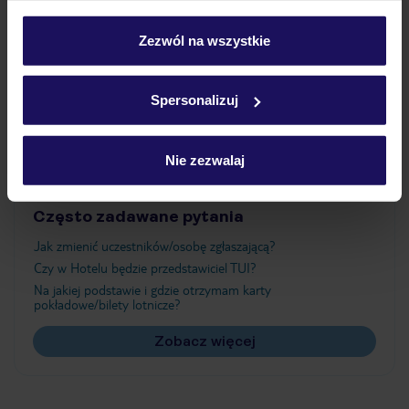
Wyżywienie
personalizować swój wybór wchodząc w zakładkę
„Szczegóły”
Zezwól na wszystkie
Szczegółowe informacje o plikach cookie znajdziesz
Atrakcje
w
polityce plików cookies
oraz
polityce prywatności
.
Spersonalizuj
Ważne informacje
Nie zezwalaj
Często zadawane pytania
Jak zmienić uczestników/osobę zgłaszającą?
Czy w Hotelu będzie przedstawiciel TUI?
Na jakiej podstawie i gdzie otrzymam karty
pokładowe/bilety lotnicze?
Zobacz więcej