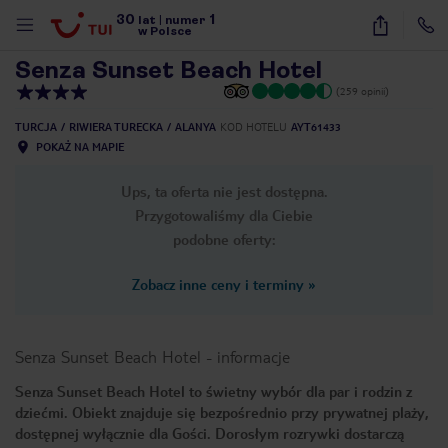
30
1
1
/
37
lat
|
numer
w Polsce
Senza Sunset Beach Hotel
(259 opinii)
TURCJA
RIWIERA TURECKA
ALANYA
KOD HOTELU
AYT61433
POKAŻ NA MAPIE
Ups, ta oferta nie jest dostępna.
Przygotowaliśmy dla Ciebie
podobne oferty:
Zobacz inne ceny i terminy
»
Senza Sunset Beach Hotel
-
informacje
Senza Sunset Beach Hotel to świetny wybór dla par i rodzin z
dziećmi. Obiekt znajduje się bezpośrednio przy prywatnej plaży,
nute
dostępnej wyłącznie dla Gości. Dorosłym rozrywki dostarczą