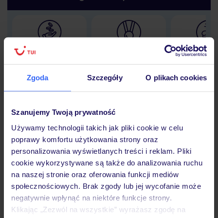
Lider niskich cen
Największe biuro
30 lat w P
podróży w Polsce
Zgoda
Szczegóły
O plikach cookies
Szanujemy Twoją prywatność
Hotel
Używamy technologii takich jak pliki cookie w celu
poprawy komfortu użytkowania strony oraz
personalizowania wyświetlanych treści i reklam. Pliki
Opinie
cookie wykorzystywane są także do analizowania ruchu
na naszej stronie oraz oferowania funkcji mediów
społecznościowych. Brak zgody lub jej wycofanie może
Pokoje
negatywnie wpłynąć na niektóre funkcje strony.
Klikając „Zezwól na wszystkie” wyrażasz zgodę na