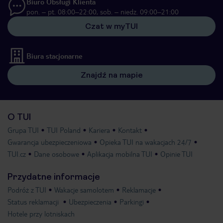
Biuro Obsługi Klienta
pon. – pt. 08:00–22:00, sob. – niedz. 09:00–21:00
Czat w myTUI
Biura stacjonarne
Znajdź na mapie
O TUI
Grupa TUI
TUI Poland
Kariera
Kontakt
Gwarancja ubezpieczeniowa
Opieka TUI na wakacjach 24/7
TUI.cz
Dane osobowe
Aplikacja mobilna TUI
Opinie TUI
Przydatne informacje
Podróż z TUI
Wakacje samolotem
Reklamacje
Status reklamacji
Ubezpieczenia
Parkingi
Hotele przy lotniskach