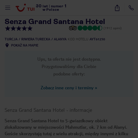
30
1
1
/
39
lat
|
numer
w Polsce
Senza Grand Santana Hotel
(1912 opinii)
TURCJA
RIWIERA TURECKA
ALANYA
KOD HOTELU
AYT61250
POKAŻ NA MAPIE
Ups, ta oferta nie jest dostępna.
Przygotowaliśmy dla Ciebie
podobne oferty:
Zobacz inne ceny i terminy
»
Senza Grand Santana Hotel
-
informacje
Senza Grand Santana Hotel to 5-gwiazdkowy obiekt
zlokalizowany w miejscowości Mahmutlar, ok. 7 km od Alanyi.
nute
Goście skorzystają tutaj z wielu atrakcji, między innymi z kilku