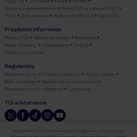
Grupa TUI
TUI Poland
Kariera
Kontakt
Gwarancja ubezpieczeniowa
Opieka TUI na wakacjach 24/7
TUI.cz
Dane osobowe
Aplikacja mobilna TUI
Opinie TUI
Przydatne informacje
Podróż z TUI
Wakacje samolotem
Reklamacje
Status reklamacji
Ubezpieczenia
Parkingi
Hotele przy lotniskach
Regulaminy
Regulamin strony
Polityka prywatności
Polityka cookies
Bilety czarterowe
Warunki imprez turystycznych
Standardy ochrony małoletnich
Compliance
TUI w Internecie
Prezentowane na stronie internetowej tui.pl ogłoszenia, reklamy, cenniki i
informacje nie stanowią oferty w rozumieniu przepisów Kodeksu Cywilnego.