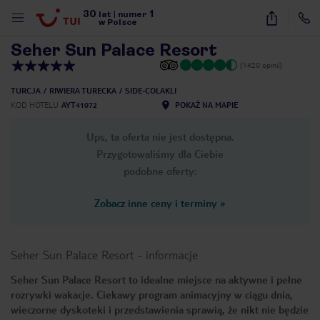
30
1
1
/
32
lat
|
numer
w Polsce
Seher Sun Palace Resort
(1420 opinii)
TURCJA
RIWIERA TURECKA
SIDE-COLAKLI
KOD HOTELU
AYT41072
POKAŻ NA MAPIE
Ups, ta oferta nie jest dostępna.
Przygotowaliśmy dla Ciebie
podobne oferty:
Zobacz inne ceny i terminy
»
Seher Sun Palace Resort
-
informacje
Seher Sun Palace Resort to idealne miejsce na aktywne i pełne
rozrywki wakacje. Ciekawy program animacyjny w ciągu dnia,
nute
wieczorne dyskoteki i przedstawienia sprawią, że nikt nie będzie