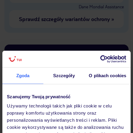
Dane Mondial Assistance
Sprawdź szczegóły wariantów ochrony
»
Dlaczego warto wybrać TUI?
Zgoda
Szczegóły
O plikach cookies
Lider niskich cen
Największe biuro
30 lat w P
podróży w Polsce
Szanujemy Twoją prywatność
Używamy technologii takich jak pliki cookie w celu
poprawy komfortu użytkowania strony oraz
personalizowania wyświetlanych treści i reklam. Pliki
cookie wykorzystywane są także do analizowania ruchu
Hotel