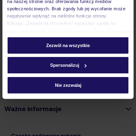
na naszej stronie oraz oferowania funkcji mediów
społecznościowych. Brak zgody lub jej wycofanie może
negatywnie wpłynąć na niektóre funkcje strony.
Opinie
Klikając „Zezwól na wszystkie” wyrażasz zgodę na
umieszczenie wszystkich plików cookie. Możesz jednak
personalizować swój wybór wchodząc w zakładkę
Pokoje
„Szczegóły”
Zezwól na wszystkie
Szczegółowe informacje o plikach cookie znajdziesz
w
polityce plików cookies
oraz
polityce prywatności
.
Wyżywienie
Spersonalizuj
Nie zezwalaj
Atrakcje
Ważne informacje
Często zadawane pytania