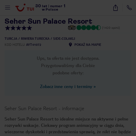
30
1
1
/
32
lat
|
numer
w Polsce
Seher Sun Palace Resort
(1420 opinii)
TURCJA
RIWIERA TURECKA
SIDE-COLAKLI
KOD HOTELU
AYT41072
POKAŻ NA MAPIE
Ups, ta oferta nie jest dostępna.
Przygotowaliśmy dla Ciebie
podobne oferty:
Zobacz inne ceny i terminy
»
Seher Sun Palace Resort
-
informacje
Seher Sun Palace Resort to idealne miejsce na aktywne i pełne
rozrywki wakacje. Ciekawy program animacyjny w ciągu dnia,
nute
wieczorne dyskoteki i przedstawienia sprawią, że nikt nie będzie