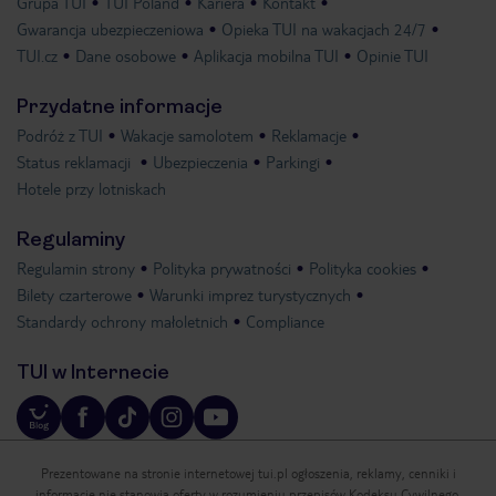
Grupa TUI
TUI Poland
Kariera
Kontakt
Gwarancja ubezpieczeniowa
Opieka TUI na wakacjach 24/7
TUI.cz
Dane osobowe
Aplikacja mobilna TUI
Opinie TUI
Przydatne informacje
Podróż z TUI
Wakacje samolotem
Reklamacje
Status reklamacji
Ubezpieczenia
Parkingi
Hotele przy lotniskach
Regulaminy
Regulamin strony
Polityka prywatności
Polityka cookies
Bilety czarterowe
Warunki imprez turystycznych
Standardy ochrony małoletnich
Compliance
TUI w Internecie
Prezentowane na stronie internetowej tui.pl ogłoszenia, reklamy, cenniki i
informacje nie stanowią oferty w rozumieniu przepisów Kodeksu Cywilnego.