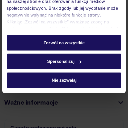
na naszej stronie oraz oferowania funkcji mediów
społecznościowych. Brak zgody lub jej wycofanie może
negatywnie wpłynąć na niektóre funkcje strony.
Opinie
Klikając „Zezwól na wszystkie” wyrażasz zgodę na
umieszczenie wszystkich plików cookie. Możesz jednak
personalizować swój wybór wchodząc w zakładkę
Pokoje
„Szczegóły”
Zezwól na wszystkie
Szczegółowe informacje o plikach cookie znajdziesz
w
polityce plików cookies
oraz
polityce prywatności
.
Wyżywienie
Spersonalizuj
Nie zezwalaj
Atrakcje
Ważne informacje
Często zadawane pytania