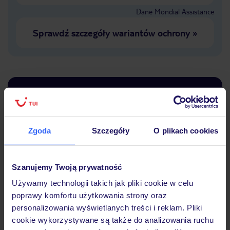
Dane Mondial Assistance
Sprawdź szczegóły wariantów ochrony
»
Dlaczego warto wybrać TUI?
Zgoda
Szczegóły
O plikach cookies
Lider niskich cen
Największe biuro
30 lat w P
podróży w Polsce
Szanujemy Twoją prywatność
Używamy technologii takich jak pliki cookie w celu
poprawy komfortu użytkowania strony oraz
personalizowania wyświetlanych treści i reklam. Pliki
cookie wykorzystywane są także do analizowania ruchu
Hotel