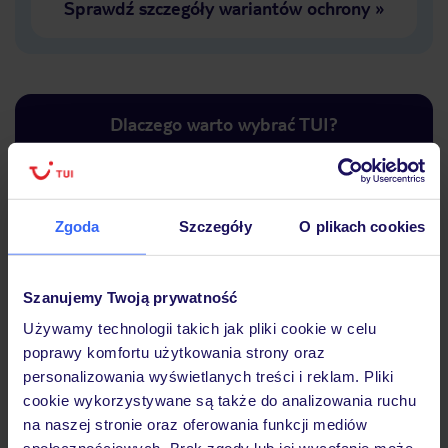
Sprawdź szczegóły wariantów ochrony
»
Dlaczego warto wybrać TUI?
Zgoda
Szczegóły
O plikach cookies
Lider niskich cen
Największe biuro
30 lat w P
podróży w Polsce
Szanujemy Twoją prywatność
Używamy technologii takich jak pliki cookie w celu
poprawy komfortu użytkowania strony oraz
personalizowania wyświetlanych treści i reklam. Pliki
Hotel
cookie wykorzystywane są także do analizowania ruchu
na naszej stronie oraz oferowania funkcji mediów