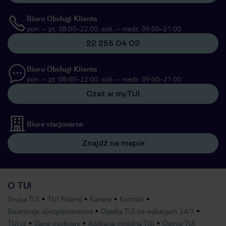
Biuro Obsługi Klienta
pon. – pt. 08:00–22:00, sob. – niedz. 09:00–21:00
22 255 04 02
Biuro Obsługi Klienta
pon. – pt. 08:00–22:00, sob. – niedz. 09:00–21:00
Czat w myTUI
Biura stacjonarne
Znajdź na mapie
O TUI
Grupa TUI
TUI Poland
Kariera
Kontakt
Gwarancja ubezpieczeniowa
Opieka TUI na wakacjach 24/7
TUI.cz
Dane osobowe
Aplikacja mobilna TUI
Opinie TUI