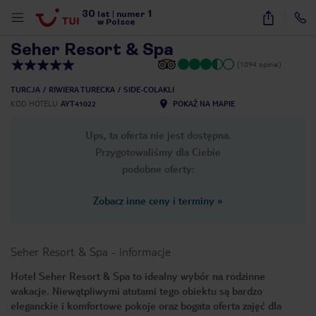
30
1
1
/
18
lat
|
numer
w Polsce
Seher Resort & Spa
(1094 opinie)
TURCJA
RIWIERA TURECKA
SIDE-COLAKLI
KOD HOTELU
AYT41022
POKAŻ NA MAPIE
Ups, ta oferta nie jest dostępna.
Przygotowaliśmy dla Ciebie
podobne oferty:
Zobacz inne ceny i terminy
»
Seher Resort & Spa
-
informacje
Hotel Seher Resort & Spa to idealny wybór na rodzinne
wakacje. Niewątpliwymi atutami tego obiektu są bardzo
nute
eleganckie i komfortowe pokoje oraz bogata oferta zajęć dla