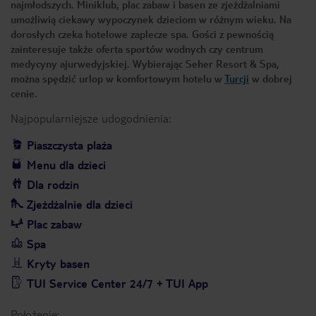
najmłodszych. Miniklub, plac zabaw i basen ze zjeżdżalniami
umożliwią ciekawy wypoczynek dzieciom w różnym wieku. Na
dorosłych czeka hotelowe zaplecze spa. Gości z pewnością
zainteresuje także oferta sportów wodnych czy centrum
medycyny ajurwedyjskiej. Wybierając Seher Resort & Spa,
można spędzić urlop w komfortowym hotelu w
Turcji
w dobrej
cenie.
Najpopularniejsze udogodnienia:
Piaszczysta plaża
Menu dla dzieci
Dla rodzin
Zjeżdżalnie dla dzieci
Plac zabaw
Spa
Kryty basen
TUI Service Center 24/7 + TUI App
Położenie: