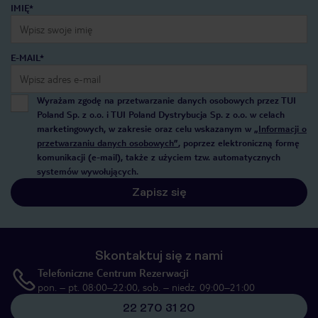
IMIĘ*
E-MAIL*
Wyrażam zgodę na przetwarzanie danych osobowych przez TUI
Poland Sp. z o.o. i TUI Poland Dystrybucja Sp. z o.o. w celach
marketingowych, w zakresie oraz celu wskazanym w
„Informacji o
przetwarzaniu danych osobowych”
, poprzez elektroniczną formę
komunikacji (e-mail), także z użyciem tzw. automatycznych
systemów wywołujących.
Zapisz się
Skontaktuj się z nami
Telefoniczne Centrum Rezerwacji
pon. – pt. 08:00–22:00, sob. – niedz. 09:00–21:00
22 270 31 20