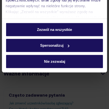
społecznościowych. Brak zgody lub jej wycofanie może
Opinie
negatywnie wpłynąć na niektóre funkcje strony.
Klikając „Zezwól na wszystkie” wyrażasz zgodę na
umieszczenie wszystkich plików cookie. Możesz jednak
Pokoje
personalizować swój wybór wchodząc w zakładkę
„Szczegóły”
Zezwól na wszystkie
Szczegółowe informacje o plikach cookie znajdziesz
Wyżywienie
w
polityce plików cookies
oraz
polityce prywatności
.
Spersonalizuj
Atrakcje
Nie zezwalaj
Ważne informacje
Często zadawane pytania
Jak zmienić uczestników/osobę zgłaszającą?
Czy w Hotelu będzie przedstawiciel TUI?