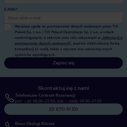
E-MAIL*
Wyrażam zgodę na przetwarzanie danych osobowych przez TUI
Poland Sp. z o.o. i TUI Poland Dystrybucja Sp. z o.o. w celach
marketingowych, w zakresie oraz celu wskazanym w
„Informacji o
przetwarzaniu danych osobowych”
, poprzez elektroniczną formę
komunikacji (e-mail), także z użyciem tzw. automatycznych
systemów wywołujących.
Zapisz się
Skontaktuj się z nami
Telefoniczne Centrum Rezerwacji
pon. – pt. 08:00–22:00, sob. – niedz. 09:00–21:00
22 270 31 20
Biuro Obsługi Klienta