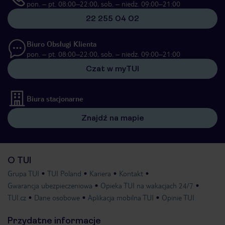
pon. – pt. 08:00–22:00, sob. – niedz. 09:00–21:00
22 255 04 02
Biuro Obsługi Klienta
pon. – pt. 08:00–22:00, sob. – niedz. 09:00–21:00
Czat w myTUI
Biura stacjonarne
Znajdź na mapie
O TUI
Grupa TUI
TUI Poland
Kariera
Kontakt
Gwarancja ubezpieczeniowa
Opieka TUI na wakacjach 24/7
TUI.cz
Dane osobowe
Aplikacja mobilna TUI
Opinie TUI
Przydatne informacje