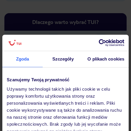
Dlaczego warto wybrać TUI?
Lider niskich cen
Największe biuro
30 lat w P
podróży w Polsce
Zgoda
Szczegóły
O plikach cookies
Szanujemy Twoją prywatność
Używamy technologii takich jak pliki cookie w celu
Hotel
poprawy komfortu użytkowania strony oraz
personalizowania wyświetlanych treści i reklam. Pliki
cookie wykorzystywane są także do analizowania ruchu
na naszej stronie oraz oferowania funkcji mediów
Opinie
społecznościowych. Brak zgody lub jej wycofanie może
negatywnie wpłynąć na niektóre funkcje strony.