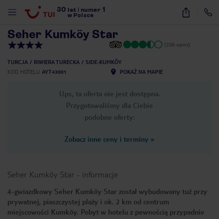
30
1
1
/
16
lat
|
numer
w Polsce
Seher Kumköy Star
(206 opinii)
TURCJA
RIWIERA TURECKA
SIDE-KUMKÖY
KOD HOTELU
AYT43001
POKAŻ NA MAPIE
Ups, ta oferta nie jest dostępna.
Przygotowaliśmy dla Ciebie
podobne oferty:
Zobacz inne ceny i terminy
»
Seher Kumköy Star
-
informacje
4-gwiazdkowy Seher Kumköy Star został wybudowany tuż przy
prywatnej, piaszczystej plaży i ok. 2 km od centrum
nute
miejscowości Kumköy. Pobyt w hotelu z pewnością przypadnie