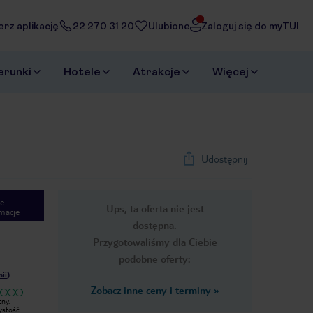
erz aplikację
22 270 31 20
Ulubione
Zaloguj się do myTUI
erunki
Hotele
Atrakcje
Więcej
Udostępnij
e
Ups, ta oferta nie jest
macje
dostępna.
Przygotowaliśmy dla Ciebie
podobne oferty:
nii
)
Zobacz inne ceny i terminy
»
tny.
Pokoje straszne lazienki grzyb
Jeden z gorszych hoteli w jakich
zystość
przykryty silikonem wentylacja nie
byłem. Zwiedziłem juz 9 hoteli w