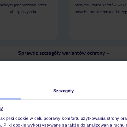
Brudna , kamienista z resztkami
pokryty jednorazowo przez
otrzymali zwrot kosztów wakac
wyrzuconymi przez morze. Leżaki
ubezpieczyciela
ramach ubezpieczenia od rezyg
ohydnie brudne. Nie polecam tego
hotelu...
Sprawdź szczegóły wariantów ochrony
»
LENDARZ NAJNIŻSZYCH CEN
Szczegóły
ść
jak pliki cookie w celu poprawy komfortu użytkowania strony or
m. Pliki cookie wykorzystywane są także do analizowania ruchu 