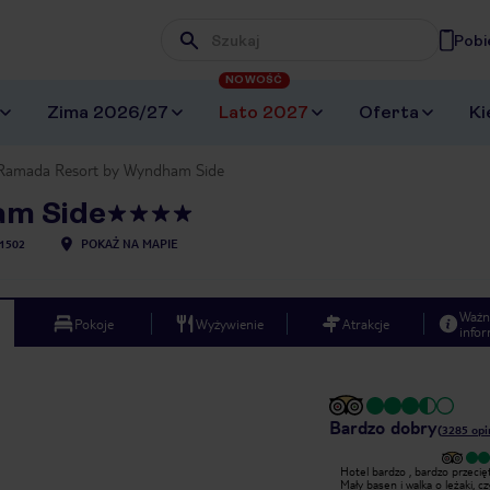
Pobi
Wpisz frazę, której szukasz
NOWOŚĆ
Zima 2026/27
Lato 2027
Oferta
Ki
Ramada Resort by Wyndham Side
am Side
1502
POKAŻ NA MAPIE
Ważn
Pokoje
Wyżywienie
Atrakcje
infor
Bardzo dobry
(
3285
opi
Wyjątkowy
Hotel bardzo , bardzo przecię
Bardzo dobry hotel, pyszne jedzenie,
Mały basen i walka o leżaki, c
pokoje zadbane, duży i długi basen,