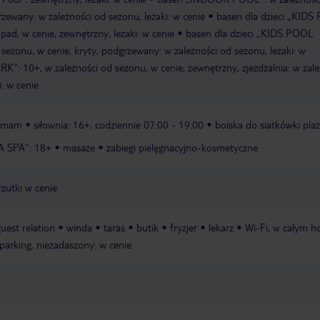
rzewany: w zależności od sezonu, leżaki: w cenie
basen dla dzieci „KID
ad, w cenie, zewnętrzny, leżaki: w cenie
basen dla dzieci „KIDS POOL
ezonu, w cenie, kryty, podgrzewany: w zależności od sezonu, leżaki: w
: 10+, w zależności od sezonu, w cenie, zewnętrzny, zjeżdżalnia: w zale
i: w cenie
mmam
siłownia: 16+, codziennie 07:00 - 19:00
boiska do siatkówki pla
A SPA“: 18+
masaże
zabiegi pielęgnacyjno-kosmetyczne
rzutki w cenie
uest relation
winda
taras
butik
fryzjer
lekarz
Wi-Fi, w całym ho
parking, niezadaszony: w cenie