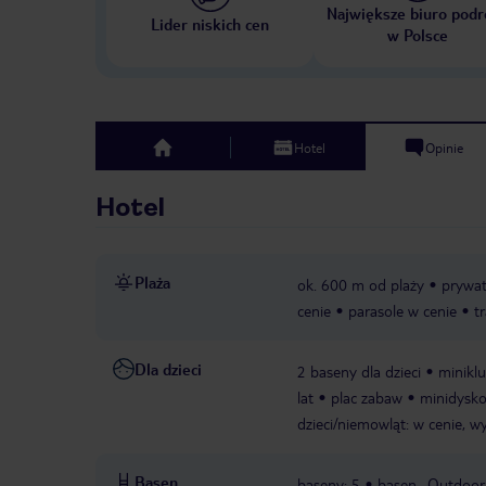
Największe biuro podr
Lider niskich cen
w Polsce
Hotel
Opinie
top
Hotel
Plaża
ok. 600 m od plaży
prywa
cenie
parasole w cenie
t
Dla dzieci
2 baseny dla dzieci
miniklu
lat
plac zabaw
minidyskot
dzieci/niemowląt: w cenie, 
Basen
baseny: 5
basen „Outdoor P