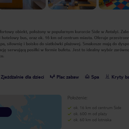
rtowy obiekt, położony w popularnym kurorcie Side w Antalyi. Zal
i hotelowy bus, oraz ok. 16 km od centrum miasta. Oferuje przestron
spa, siłownię i boisko do siatkówki plażowej. Smakosze mają do dyspo
urację serwującą posiłki w formie bufetu. Jest to idealny wybór zarówno
ku.
Zjeżdżalnie dla dzieci
Plac zabaw
Spa
Kryty b
Położenie:
ok. 16 km od centrum Side
ok. 600 m od plaży
ok. 60 km od lotniska