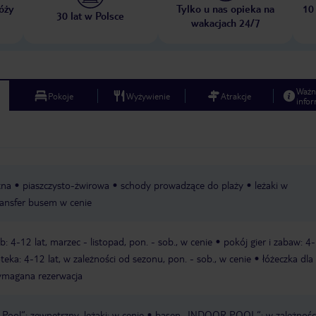
óży
Tylko u nas opieka na
10
30 lat w Polsce
wakacjach 24/7
Ważn
Pokoje
Wyżywienie
Atrakcje
infor
tna
piaszczysto-żwirowa
schody prowadzące do plaży
leżaki w
ransfer busem w cenie
b: 4-12 lat, marzec - listopad, pon. - sob., w cenie
pokój gier i zabaw: 4
eka: 4-12 lat, w zależności od sezonu, pon. - sob., w cenie
łóżeczka dla
wymagana rezerwacja
ool“: zewnętrzny, leżaki: w cenie
basen „INDOOR POOL“: w zależnośc