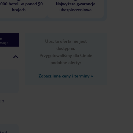
 000 hoteli w ponad 50
Najwyższa gwarancja
krajach
ubezpieczeniowa
e
Ups, ta oferta nie jest
macje
dostępna.
Przygotowaliśmy dla Ciebie
podobne oferty:
Zobacz inne ceny i terminy
»
-12
i od