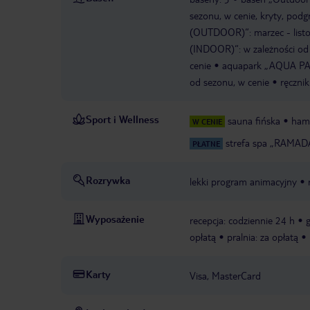
sezonu, w cenie, kryty, podg
(OUTDOOR)“: marzec - listop
(INDOOR)“: w zależności od s
cenie
aquapark „AQUA PARK“
od sezonu, w cenie
ręcznik
Sport i Wellness
sauna fińska
ha
W CENIE
strefa spa „RAMAD
PŁATNE
Rozrywka
lekki program animacyjny
Wyposażenie
recepcja: codziennie 24 h
g
opłatą
pralnia: za opłatą
Karty
Visa, MasterCard