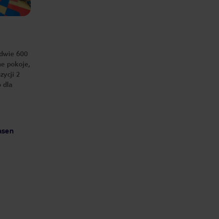
puszczana nad basenem w dzień jest
po prostu za głośna. Żeby
porozmawiać, musieliśmy do siebie
krzyczeć jakbyśmy byli na dyskotece.
Animatorzy niewidoczni. Jedynie
Batu próbował wejść w interakcję z
gośćmi. W pokoju gier na jeden ze
stołów bilardowych cały czas kapie
woda z klimatyzacji Hotel Bardzo,
edwie 600
bardzo budżetowy. Na pewno nie
wrócę. Z plusów: Duży basen Pokoje
ne pokoje,
małe, ale czyste. Łazienki
ogólnodostępne czyste i zadbane.
zycji 2
Starszy Pan od obsługi basenu
 dla
bardzo sympatyczny, miły i pomocny.
Bardzo dobry masażysta. Bardzo
dobra Turecka Kawa w lobby, bo ta z
automatów nie nadaje sie do
spożycia.
asen