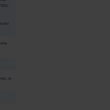
S POOL
żności
żowej
telu: za