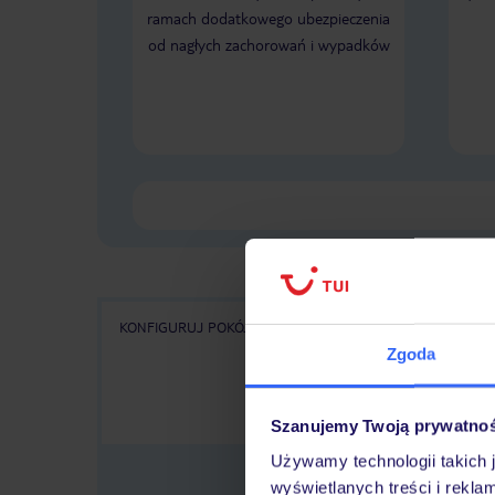
ramach dodatkowego ubezpieczenia
od nagłych zachorowań i wypadków
KONFIGURUJ POKÓJ
WSZYSTKIE OFERTY
KA
Zgoda
Szanujemy Twoją prywatno
Używamy technologii takich 
wyświetlanych treści i rekla