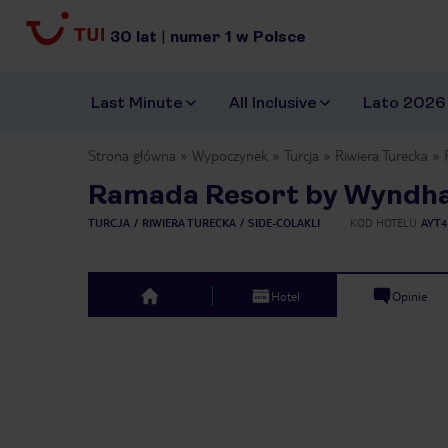
30
lat
|
numer
1
w Polsce
Last Minute
All Inclusive
Lato 2026
Strona główna
Wypoczynek
Turcja
Riwiera Turecka
Ramada Resort by Wyndh
TURCJA
RIWIERA TURECKA
SIDE-COLAKLI
KOD HOTELU
AYT4
Hotel
Opinie
top