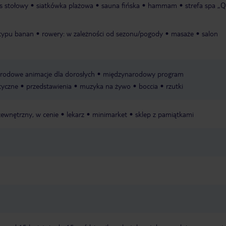
is stołowy
siatkówka plażowa
sauna fińska
hammam
strefa spa „Q
 typu banan
rowery: w zależności od sezonu/pogody
masaże
salon
rodowe animacje dla dorosłych
międzynarodowy program
tyczne
przedstawienia
muzyka na żywo
boccia
rzutki
zewnętrzny, w cenie
lekarz
minimarket
sklep z pamiątkami