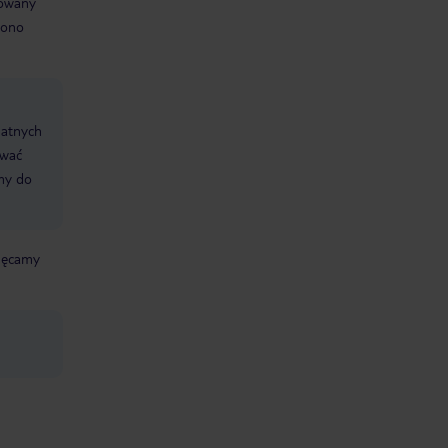
towany
żono
datnych
ować
śmy do
chęcamy