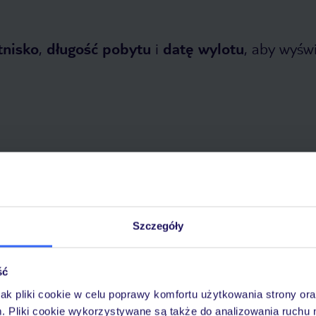
tnisko
,
długość pobytu
i
datę wylotu
, aby wyświe
etnia 2026
do
31 października 2026
Dlaczego warto wybrać TUI?
Szczegóły
ść
óży
Tylko u nas opieka na
10
jak pliki cookie w celu poprawy komfortu użytkowania strony or
30 lat w Polsce
wakacjach 24/7
m. Pliki cookie wykorzystywane są także do analizowania ruchu 