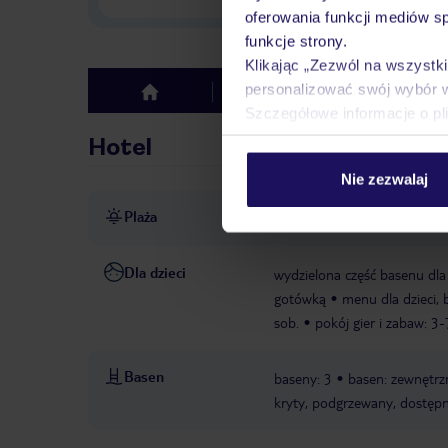
oferowania funkcji mediów s
funkcje strony.
Klikając „Zezwól na wszystk
personalizować swój wybór 
Hotel
Opinie
top
Szczegółowe informacje o pl
Hotel
Nie zezwalaj
Plaża
ok. 600 m od plaży
piaszc
Dla dzieci
wydzielona część basenu dla 
gotówką
menu dla dzieci, b
sob.
pokój gier i zabaw: 3-
Basen
baseny: 3
basen: zewnętrzn
kryty, podgrzewany, dostępn