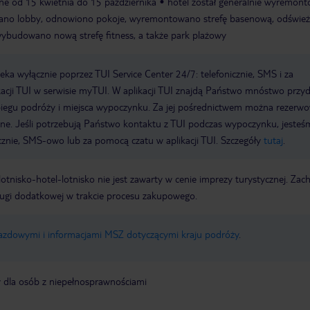
ne od 15 kwietnia do 15 października
hotel został generalnie wyremon
wano lobby, odnowiono pokoje, wyremontowano strefę basenową, odświe
 wybudowano nową strefę fitness, a także park plażowy
a wyłącznie poprzez TUI Service Center 24/7: telefonicznie, SMS i za
acji TUI w serwisie myTUI. W aplikacji TUI znajdą Państwo mnóstwo przy
biegu podróży i miejsca wypoczynku. Za jej pośrednictwem można rezerw
wne. Jeśli potrzebują Państwo kontaktu z TUI podczas wypoczynku, jeste
icznie, SMS-owo lub za pomocą czatu w aplikacji TUI. Szczegóły
tutaj
.
e lotnisko-hotel-lotnisko nie jest zawarty w cenie imprezy turystycznej. Za
ługi dodatkowej w trakcie procesu zakupowego.
jazdowymi i informacjami MSZ dotyczącymi kraju podróży
.
y dla osób z niepełnosprawnościami