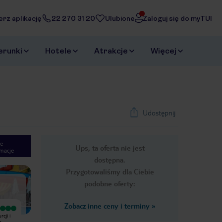
erz aplikację
22 270 31 20
Ulubione
Zaloguj się do myTUI
erunki
Hotele
Atrakcje
Więcej
Udostępnij
e
Ups, ta oferta nie jest
macje
1
/
21
dostępna.
Next slide
Przygotowaliśmy dla Ciebie
podobne oferty:
Zobacz inne ceny i terminy
»
Wyjątkowy
Wyjątkowy
cji i
Hotel jak najbardziej zasługuje na
Spędziliśmy w tym hotelu 4 dni
o
wysoką ocenę. Lokalizacja godzinka z
czerwca i nasze wrażenia są jak