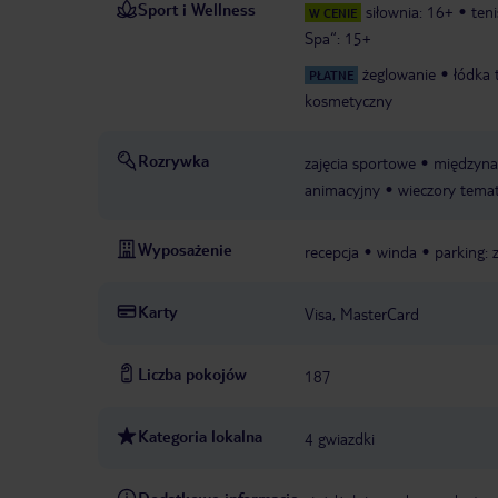
Sport i Wellness
siłownia: 16+
ten
W CENIE
Spa“: 15+
żeglowanie
łódka
PŁATNE
kosmetyczny
Rozrywka
zajęcia sportowe
międzyna
animacyjny
wieczory tema
Wyposażenie
recepcja
winda
parking: 
Karty
Visa, MasterCard
Liczba pokojów
187
Kategoria lokalna
4 gwiazdki