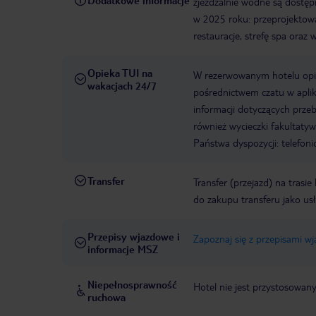
Dodatkowe informacje
zjeżdżalnie wodne są dostęp
w 2025 roku: przeprojekto
restauracje, strefę spa oraz
Opieka TUI na
W rezerwowanym hotelu opiek
wakacjach 24/7
pośrednictwem czatu w aplik
informacji dotyczących prze
również wycieczki fakultaty
Państwa dyspozycji: telefon
Transfer
Transfer (przejazd) na trasi
do zakupu transferu jako us
Przepisy wjazdowe i
Zapoznaj się z przepisami w
informacje MSZ
Niepełnosprawność
Hotel nie jest przystosowan
ruchowa