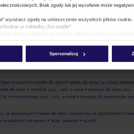
połecznościowych. Brak zgody lub jej wycofanie może negatywni
ie” wyrażasz zgodę na umieszczenie wszystkich plików cookie
Ważn
wchodząc w zakładkę „Szczegóły”
Pokoje
Wyżywienie
Atrakcje
infor
ikach cookie znajdziesz w
polityce plików cookies
oraz
polity
Spersonalizuj
Z
zysta
transfer busem
dzieci
wysokie krzesełka dla dzieci
wózek dla dzieci: za opłatą, płatnoś
ufet dla dzieci
miniklub: pon. - sob., w cenie
animacje dla dzieci: pon. 
7 lat
minidyskoteka: pon. - sob., w cenie
animacje dla nastolatków: pon
y, ze zjeżdżalniami
basen dla dzieci: zewnętrzny, ze zjeżdżalniami
base
y w zależności od sezonu
leżaki, parasole
ręczniki