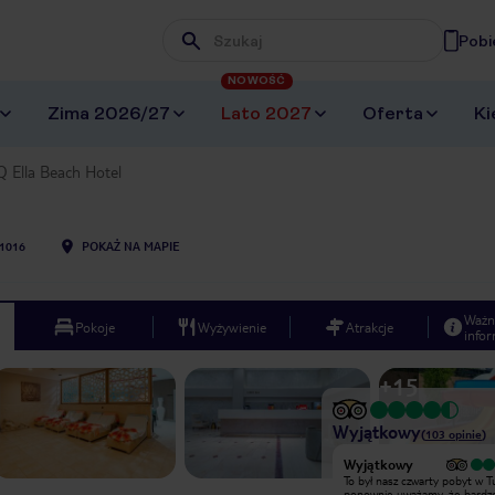
Pobi
Wpisz frazę, której szukasz
NOWOŚĆ
Zima 2026/27
Lato 2027
Oferta
Ki
Q Ella Beach Hotel
1016
POKAŻ NA MAPIE
Ważn
Pokoje
Wyżywienie
Atrakcje
infor
+
15
Wyjątkowy
(
103
opinie
)
Wyjątkowy
Wyjątkowy
Bardzo fajny hotel przemili
To był nasz czwarty pobyt w Tur
pracownicy :) co do pokoju trzeba
ponownie uważamy, że bardz