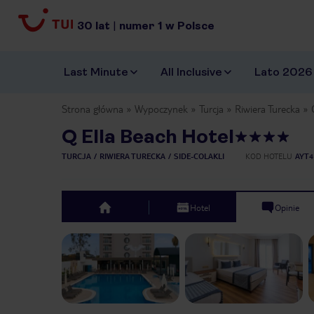
30
lat
|
numer
1
w Polsce
Last Minute
All Inclusive
Lato 2026
Strona główna
Wypoczynek
Turcja
Riwiera Turecka
Q Ella Beach Hotel
TURCJA
RIWIERA TURECKA
SIDE-COLAKLI
KOD HOTELU
AYT4
Hotel
Opinie
top
Previous slide