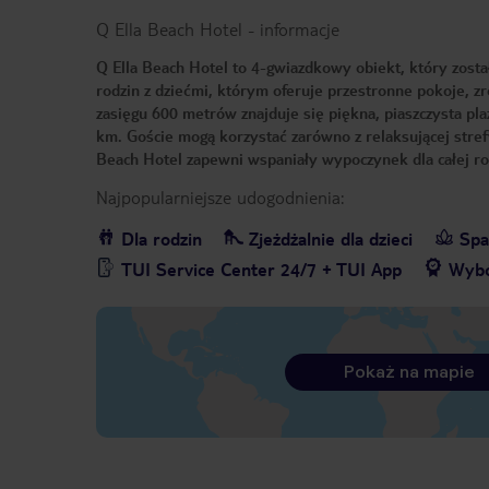
Q Ella Beach Hotel
-
informacje
Q Ella Beach Hotel to 4-gwiazdkowy obiekt, który zo
rodzin z dziećmi, którym oferuje przestronne pokoje,
zasięgu 600 metrów znajduje się piękna, piaszczysta plaż
km. Goście mogą korzystać zarówno z relaksującej stref
Beach Hotel zapewni wspaniały wypoczynek dla całej ro
Najpopularniejsze udogodnienia:
Dla rodzin
Zjeżdżalnie dla dzieci
Spa
TUI Service Center 24/7 + TUI App
Wybó
Pokaż na mapie