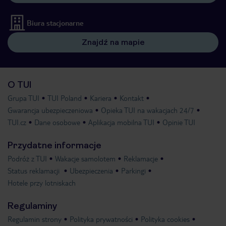
Biura stacjonarne
Znajdź na mapie
O TUI
Grupa TUI
TUI Poland
Kariera
Kontakt
Gwarancja ubezpieczeniowa
Opieka TUI na wakacjach 24/7
TUI.cz
Dane osobowe
Aplikacja mobilna TUI
Opinie TUI
Przydatne informacje
Podróż z TUI
Wakacje samolotem
Reklamacje
Status reklamacji
Ubezpieczenia
Parkingi
Hotele przy lotniskach
Regulaminy
Regulamin strony
Polityka prywatności
Polityka cookies