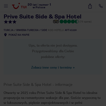
30
1
1
/
18
lat
|
numer
w Polsce
Prive Suite Side & Spa Hotel
(73 opinie)
TURCJA
RIWIERA TURECKA
SIDE
KOD HOTELU
AYT43209
POKAŻ NA MAPIE
Ups, ta oferta nie jest dostępna.
Przygotowaliśmy dla Ciebie
podobne oferty:
Zobacz inne ceny i terminy
»
Prive Suite Side & Spa Hotel
-
informacje
Otwarty w 2025 roku Prive Suite Side & Spa Hotel to idealna
propozycja na romantyczne wakacje dla par. Goście wypoczną tu
nute
w luksusowych, pięknie zaprojektowanych i w pełni