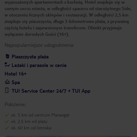
wyposażonych apartamentach z kuchnią. Hotel znajduje się w
samym sercu miasta, w odległości spaceru od starożytnego Side,
w otoczeniu licznych sklepów i restauracji. W odległości 2,5 km
znajduje się piaszczysta, długa 3-kilometrowa plaża, z prywatną
częścią hotelu i zapewnionym transferem. Obiekt przyjmuje
wyłącznie dorosłych Gości (16+).
Najpopularniejsze udogodnienia:
Piaszczysta plaża
Leżaki i parasole w cenie
Hotel 16+
Spa
TUI Service Center 24/7 + TUI App
Położenie:
ok. 5 km od centrum Manavgat
ok. 2,5 km od plaży
ok. 60 km od lotniska