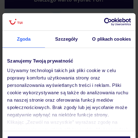
Lider niskich cen
Największe biuro
30 lat w P
podróży w Polsce
Zgoda
Szczegóły
O plikach cookies
Szanujemy Twoją prywatność
Używamy technologii takich jak pliki cookie w celu
Hotel
poprawy komfortu użytkowania strony oraz
personalizowania wyświetlanych treści i reklam. Pliki
cookie wykorzystywane są także do analizowania ruchu
na naszej stronie oraz oferowania funkcji mediów
Pokoje
społecznościowych. Brak zgody lub jej wycofanie może
negatywnie wpłynąć na niektóre funkcje strony.
Klikając „Zezwól na wszystkie” wyrażasz zgodę na
Wyżywienie
umieszczenie wszystkich plików cookie. Możesz jednak
personalizować swój wybór wchodząc w zakładkę