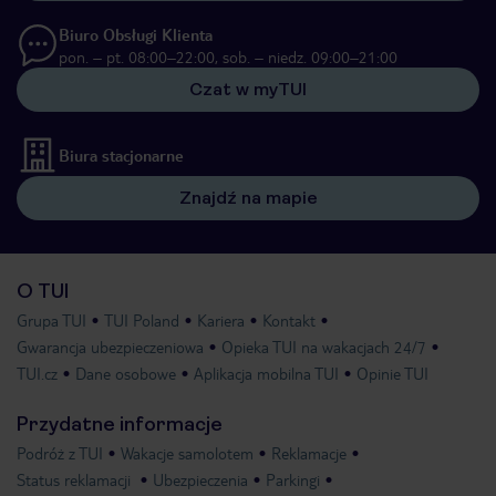
Biuro Obsługi Klienta
pon. – pt. 08:00–22:00, sob. – niedz. 09:00–21:00
Czat w myTUI
Biura stacjonarne
Znajdź na mapie
O TUI
Grupa TUI
TUI Poland
Kariera
Kontakt
Gwarancja ubezpieczeniowa
Opieka TUI na wakacjach 24/7
TUI.cz
Dane osobowe
Aplikacja mobilna TUI
Opinie TUI
Przydatne informacje
Podróż z TUI
Wakacje samolotem
Reklamacje
Status reklamacji
Ubezpieczenia
Parkingi