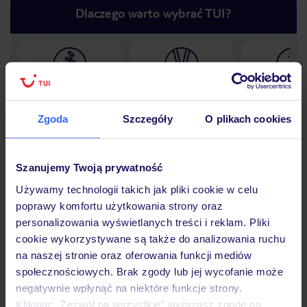
Dlaczego warto wybrać TUI?
Lider niskich cen
Największe biuro
30 lat w P
podróży w Polsce
Zgoda
Szczegóły
O plikach cookies
Szanujemy Twoją prywatność
Hotel
Używamy technologii takich jak pliki cookie w celu
poprawy komfortu użytkowania strony oraz
personalizowania wyświetlanych treści i reklam. Pliki
Opinie
cookie wykorzystywane są także do analizowania ruchu
na naszej stronie oraz oferowania funkcji mediów
społecznościowych. Brak zgody lub jej wycofanie może
Pokoje
negatywnie wpłynąć na niektóre funkcje strony.
Klikając „Zezwól na wszystkie” wyrażasz zgodę na