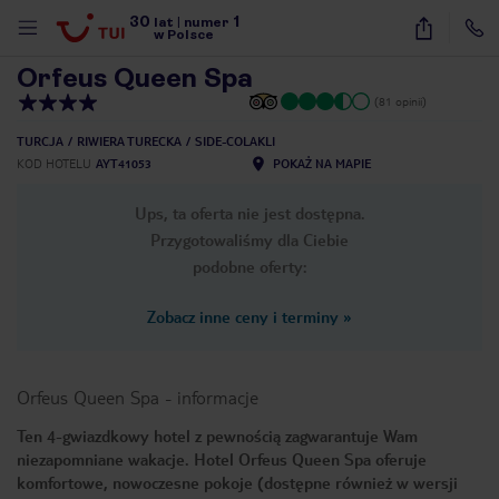
30
1
1
/
14
lat
|
numer
w Polsce
Orfeus Queen Spa
(81 opinii)
TURCJA
RIWIERA TURECKA
SIDE-COLAKLI
KOD HOTELU
AYT41053
POKAŻ NA MAPIE
Ups, ta oferta nie jest dostępna.
Przygotowaliśmy dla Ciebie
podobne oferty:
Zobacz inne ceny i terminy
»
Orfeus Queen Spa
-
informacje
Ten 4-gwiazdkowy hotel z pewnością zagwarantuje Wam
niezapomniane wakacje. Hotel Orfeus Queen Spa oferuje
nute
komfortowe, nowoczesne pokoje (dostępne również w wersji