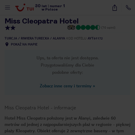
30
1
1
/
44
lat
|
numer
w Polsce
Miss Cleopatra Hotel
(70 opinii)
TURCJA
RIWIERA TURECKA
ALANYA
KOD HOTELU
AYT61172
POKAŻ NA MAPIE
Ups, ta oferta nie jest dostępna.
Przygotowaliśmy dla Ciebie
podobne oferty:
Zobacz inne ceny i terminy
»
Miss Cleopatra Hotel
-
informacje
Hotel Miss Cleopatra położony jest w Alanyi, zaledwie 60
metrów od jednej z najpopularniejszych plaż w regionie - pięknej
nute
plaży Kleopatry. Obiekt oferuje 2 zewnętrzne baseny - w tym