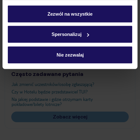
Wyżywienie
personalizować swój wybór wchodząc w zakładkę
„Szczegóły”
Zezwól na wszystkie
Szczegółowe informacje o plikach cookie znajdziesz
Atrakcje
w
polityce plików cookies
oraz
polityce prywatności
.
Spersonalizuj
Ważne informacje
Nie zezwalaj
Często zadawane pytania
Jak zmienić uczestników/osobę zgłaszającą?
Czy w Hotelu będzie przedstawiciel TUI?
Na jakiej podstawie i gdzie otrzymam karty
pokładowe/bilety lotnicze?
Zobacz więcej