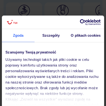
Lider niskich cen
Największe biuro
30 lat w P
podróży w Polsce
Zgoda
Szczegóły
O plikach cookies
Szanujemy Twoją prywatność
Hotel
Używamy technologii takich jak pliki cookie w celu
poprawy komfortu użytkowania strony oraz
Opinie
personalizowania wyświetlanych treści i reklam. Pliki
cookie wykorzystywane są także do analizowania ruchu
na naszej stronie oraz oferowania funkcji mediów
Pokoje
społecznościowych. Brak zgody lub jej wycofanie może
negatywnie wpłynąć na niektóre funkcje strony.
Klikając „Zezwól na wszystkie” wyrażasz zgodę na
umieszczenie wszystkich plików cookie. Możesz jednak