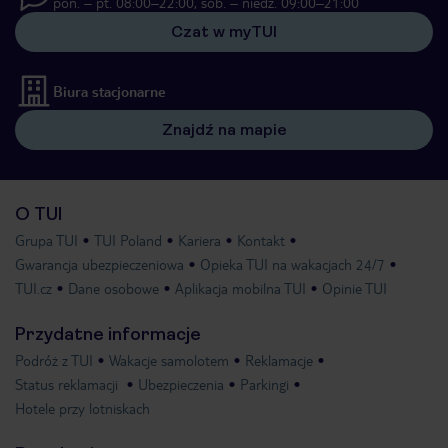
pon. – pt. 08:00–22:00, sob. – niedz. 09:00–21:00
Czat w myTUI
Biura stacjonarne
Znajdź na mapie
O TUI
Grupa TUI
TUI Poland
Kariera
Kontakt
Gwarancja ubezpieczeniowa
Opieka TUI na wakacjach 24/7
TUI.cz
Dane osobowe
Aplikacja mobilna TUI
Opinie TUI
Przydatne informacje
Podróż z TUI
Wakacje samolotem
Reklamacje
Status reklamacji
Ubezpieczenia
Parkingi
Hotele przy lotniskach