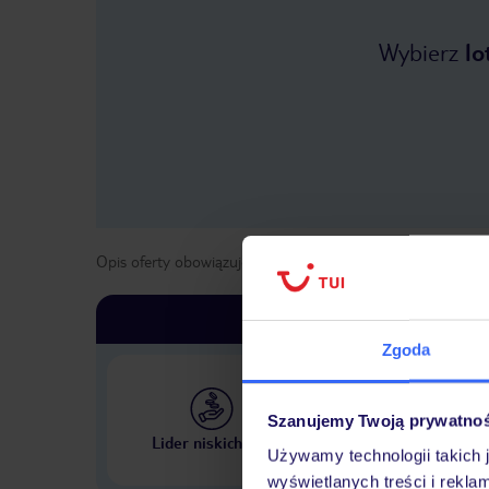
Wybierz
lo
Opis oferty obowiązuje dla wyjazdów w terminie
od
25 kwi
Zgoda
Szanujemy Twoją prywatno
Największe biuro podr
Lider niskich cen
w Polsce
Używamy technologii takich 
wyświetlanych treści i rekla