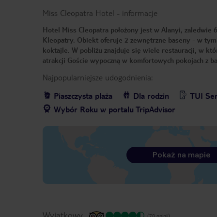
Miss Cleopatra Hotel
-
informacje
Hotel Miss Cleopatra położony jest w Alanyi, zaledwie 6
Kleopatry. Obiekt oferuje 2 zewnętrzne baseny - w tym 
koktajle. W pobliżu znajduje się wiele restauracji, w 
atrakcji Goście wypoczną w komfortowych pokojach z b
Najpopularniejsze udogodnienia:
Piaszczysta plaża
Dla rodzin
TUI Ser
Wybór Roku w portalu TripAdvisor
Pokaż na mapie
Wyjątkowy
(70 opinii)