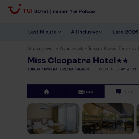
30
lat
|
numer
1
w Polsce
Last Minute
All Inclusive
Lato 2026
Strona główna
Wypoczynek
Turcja
Riwiera Turecka
Miss Cleopatra Hotel
TURCJA
RIWIERA TURECKA
ALANYA
KOD HOTELU
AYT61172
Hotel
Opinie
top
Previous slide