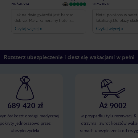
2026-07-14
2025-10-18
Jak na dwie gwiazdki jest bardzo
Hotel położony w swiet
dobrze. Mały, kameralny hotel z
lokalizacji.Do plaży oko
basenem i brodzikiem dla dzieci
metrów.Pokoje bardzo c
Czytaj więcej
»
Czytaj więcej
»
położony niedaleko (około 100 m)
zadbane.Sniadanie pop
najpiękniejszej plaży w Alanyi. Do
znajdzie coś dla siebie
portu około 2 km. Śniadania bardzo
najważniejsze to Ludzie
dobre, każdy znajdzie coś dla siebie.
o nasz pobyt .Są niesam
Pokoje z balkonem, klimatyzacją,
pomocni w każdej kwest
Rozszerz ubezpieczenie i ciesz się wakacjami w pełni
czajnikiem i lodówką sprzątane są
plaże dokładnie na wp
codziennie. Ręczniki również
.Leżaki do wykupienia w hotelu(12
wymieniane codziennie. Czystość
euro 3 osoby)Niesamow
hotelu nie budzi zastrzeżeń. Obsługa
Charli który opiekuję s
sympatyczna i służąca pomocą.
plaży.
Polecam wszystkim, którzy za małe
pieniądze chcą spędzić wspaniałe
wakacje w tym pięknym mieście :)
689 420 zł
Aż 9002
 wyniósł koszt obsługi medycznej
w przypadku tylu rezerwacji Kl
pokryty jednorazowo przez
otrzymali zwrot kosztów wakac
ubezpieczyciela
ramach ubezpieczenia od rezyg