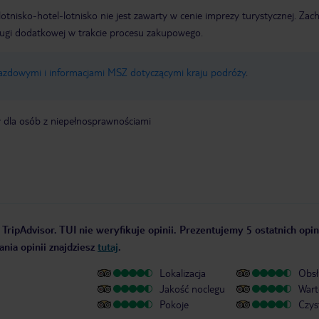
e lotnisko-hotel-lotnisko nie jest zawarty w cenie imprezy turystycznej. Za
ługi dodatkowej w trakcie procesu zakupowego.
jazdowymi i informacjami MSZ dotyczącymi kraju podróży
.
y dla osób z niepełnosprawnościami
TripAdvisor. TUI nie weryfikuje opinii. Prezentujemy 5 ostatnich opin
nia opinii znajdziesz
tutaj
.
Lokalizacja
Obsł
Jakość noclegu
Wart
Pokoje
Czys