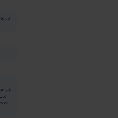
ści od
datnych
ować
śmy do