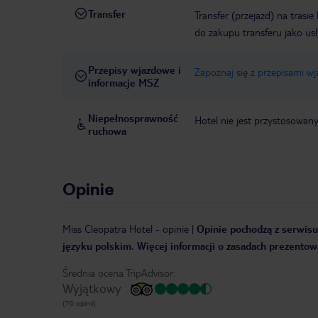
Transfer
Transfer (przejazd) na trasi
do zakupu transferu jako us
Przepisy wjazdowe i
Zapoznaj się z przepisami w
informacje MSZ
Niepełnosprawność
Hotel nie jest przystosowan
ruchowa
Opinie
Miss Cleopatra Hotel
-
opinie
|
Opinie pochodzą z serwisu 
języku polskim. Więcej informacji o zasadach prezentowa
Średnia ocena TripAdvisor:
Wyjątkowy
(70 opinii)