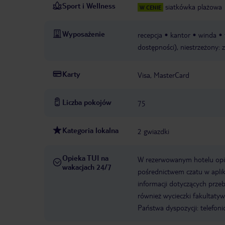
Sport i Wellness
siatkówka plażowa
W CENIE
Wyposażenie
recepcja
kantor
winda
dostępności), niestrzeżony: 
Karty
Visa, MasterCard
Liczba pokojów
75
Kategoria lokalna
2 gwiazdki
Opieka TUI na
W rezerwowanym hotelu opiek
wakacjach 24/7
pośrednictwem czatu w aplik
informacji dotyczących prze
również wycieczki fakultaty
Państwa dyspozycji: telefon