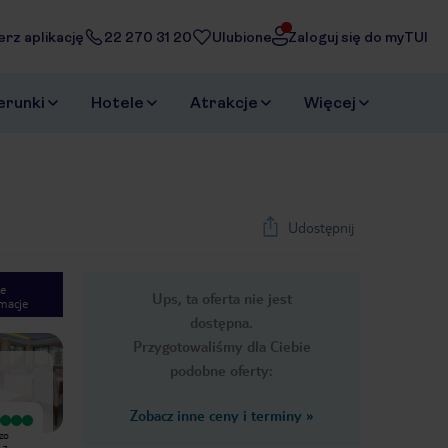
erz aplikację
22 270 31 20
Ulubione
Zaloguj się do myTUI
erunki
Hotele
Atrakcje
Więcej
Udostępnij
e
Ups, ta oferta nie jest
macje
1
/
44
dostępna.
Next slide
Przygotowaliśmy dla Ciebie
podobne oferty:
Zobacz inne ceny i terminy
»
Wyjątkowy
Bardzo dobry
zo
Hotel położony w swietnej
Pobyt w Hotelu Miss Cleopatra
 z
lokalizacji.Do plaży okolo 100
oceniam jako bardzo udany. Bardzo