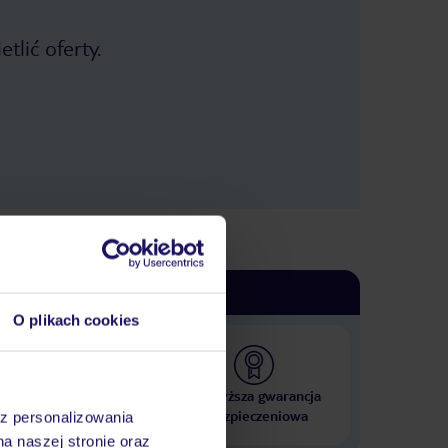
Paniom Sprzątającym :) Jeśli będę
wracał do Alanyi to spora szansa , że
tlić oferty.
do tego Hotelu. 6,5 / 10 oceniam
całokształt
O plikach cookies
 000 hoteli w ponad 50
Najwyższa gwarancja
krajach
ubezpieczeniowa
az personalizowania
na naszej stronie oraz