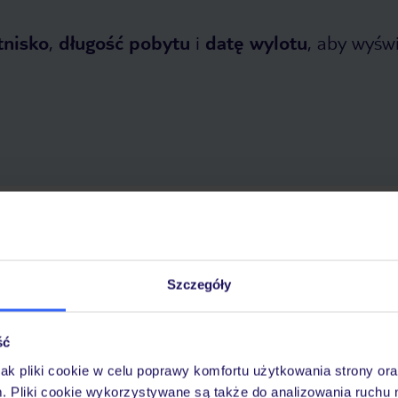
tnisko
,
długość pobytu
i
datę wylotu
, aby wyświe
etnia 2026
do
31 października 2026
Dlaczego warto wybrać TUI?
Szczegóły
ść
óży
Tylko u nas opieka na
10
30 lat w Polsce
wakacjach 24/7
jak pliki cookie w celu poprawy komfortu użytkowania strony or
m. Pliki cookie wykorzystywane są także do analizowania ruchu 