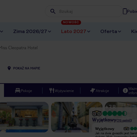
Pobi
Wpisz frazę, której szukasz
NOWOŚĆ
Zima 2026/27
Lato 2027
Oferta
Ki
Miss Cleopatra Hotel
POKAŻ NA MAPIE
Ważn
Pokoje
Wyżywienie
Atrakcje
infor
+
38
Wyjątkowy
(
70
opinii
)
Wyjątkowy
Wyjątkowy
Pobyt w tym hotelu był naprawdę
Jak na dwie gwiazdki jest bard
wyjątkowy! Obsługa od pierwszej
dobrze. Mały, kameralny hotel