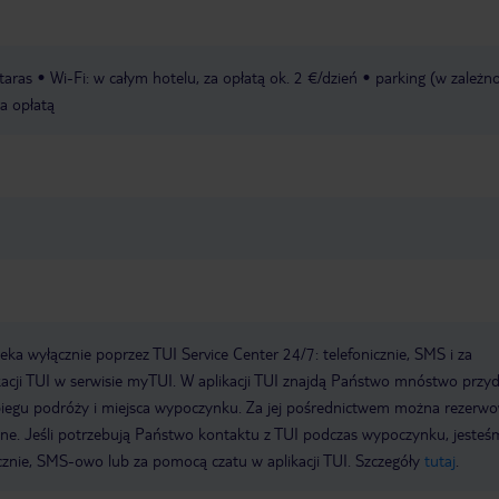
taras
Wi-Fi: w całym hotelu, za opłatą ok. 2 €/dzień
parking (w zależno
za opłatą
a wyłącznie poprzez TUI Service Center 24/7: telefonicznie, SMS i za
acji TUI w serwisie myTUI. W aplikacji TUI znajdą Państwo mnóstwo przy
biegu podróży i miejsca wypoczynku. Za jej pośrednictwem można rezerw
wne. Jeśli potrzebują Państwo kontaktu z TUI podczas wypoczynku, jeste
icznie, SMS-owo lub za pomocą czatu w aplikacji TUI. Szczegóły
tutaj
.