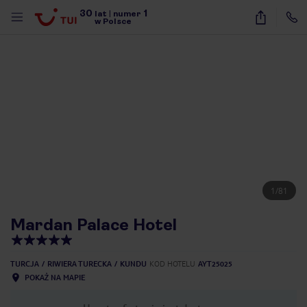
30
1
lat
|
numer
w Polsce
1
/
81
Mardan Palace Hotel
TURCJA
RIWIERA TURECKA
KUNDU
KOD HOTELU
AYT25025
POKAŻ NA MAPIE
nute