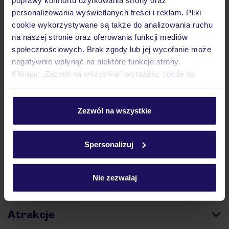
personalizowania wyświetlanych treści i reklam. Pliki
cookie wykorzystywane są także do analizowania ruchu
Lider niskich cen
Największe biuro
30 lat w P
podróży w Polsce
na naszej stronie oraz oferowania funkcji mediów
społecznościowych. Brak zgody lub jej wycofanie może
negatywnie wpłynąć na niektóre funkcje strony.
Klikając „Zezwól na wszystkie” wyrażasz zgodę na
umieszczenie wszystkich plików cookie. Możesz jednak
personalizować swój wybór wchodząc w zakładkę
Hotel
„Szczegóły”
Zezwól na wszystkie
Szczegółowe informacje o plikach cookie znajdziesz
w
polityce plików cookies
oraz
polityce prywatności
.
Pokoje
Spersonalizuj
Wyżywienie
Nie zezwalaj
Atrakcje