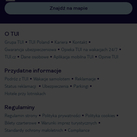
Znajdź na mapie
O TUI
Grupa TUI
TUI Poland
Kariera
Kontakt
Gwarancja ubezpieczeniowa
Opieka TUI na wakacjach 24/7
TUI.cz
Dane osobowe
Aplikacja mobilna TUI
Opinie TUI
Przydatne informacje
Podróż z TUI
Wakacje samolotem
Reklamacje
Status reklamacji
Ubezpieczenia
Parkingi
Hotele przy lotniskach
Regulaminy
Regulamin strony
Polityka prywatności
Polityka cookies
Bilety czarterowe
Warunki imprez turystycznych
Standardy ochrony małoletnich
Compliance