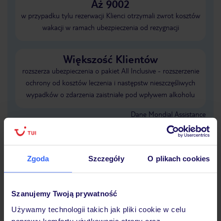
Aż 9002
w przypadku tylu rezerwacji Klienci otrzymali zwrot kosztów
wakacji w ramach ubezpieczenia od rezygnacji
Większość Klientów
rozszerza ubezpieczenia o pakiet All Inclusive - rozszerzenie
ochrony od kosztów leczenia i następstw nieszczęśliwych
wypadków o zdarzenia zaistniałe pod wpływem alkoholu
Dane Mondial Assistance
Sprawdź szczegóły wariantów ochrony
»
Zgoda
Szczegóły
O plikach cookies
Dlaczego warto wybrać TUI?
Szanujemy Twoją prywatność
Używamy technologii takich jak pliki cookie w celu
poprawy komfortu użytkowania strony oraz