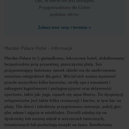
Ups, ta oferta nie jest dostępna.
Przygotowaliśmy dla Ciebie
podobne oferty:
Zobacz inne ceny i terminy
»
Mardan Palace Hotel
-
informacje
Mardan Palace to 5-gwiazdkowy, luksusowy hotel, zlokalizowany
bezpośrednio przy prywatnej, piaszczystej plaży. Ten
przypominający baśniowy zamek obiekt ma do zaoferowania
mnóstwo udogodnień dla gości. Wśród nich można wymienić
przede wszystkim kilka basenów, strefę spa z masażami i
zabiegami kąpielowymi i pielęgnacyjnymi oraz aktywności
sportowe, takie jak: joga, squash czy aqua fitness. Do dyspozycji
urlopowiczów jest także kilka restauracji i barów, w tym bar na
plaży. Dla dzieci i młodzieży przygotowano animacje, pokój gier,
plac zabaw i zajęcia w miniklubie. Dorośli udadzą się na
dyskotekę lub wezmą udział w wieczorach tanecznych,
tematycznych lub posłuchają muzyki na żywo. Komfortowy