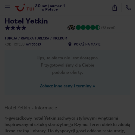
30
1
1
/
25
lat
|
numer
w Polsce
Hotel Yetkin
(95 opinii)
TURCJA
RIWIERA TURECKA
INCEKUM
KOD HOTELU
AYT55085
POKAŻ NA MAPIE
Ups, ta oferta nie jest dostępna.
Przygotowaliśmy dla Ciebie
podobne oferty:
Zobacz inne ceny i terminy
»
Hotel Yetkin
-
informacje
4-gwiazdkowy hotel Yetkin zachwyca stylowymi wnętrzami
inspirowanymi sztuką starożytnego Rzymu. Teren obiektu zdobią
nute
liczne rzeźby i obrazy. Do dyspozycji gości oddano restaurację,