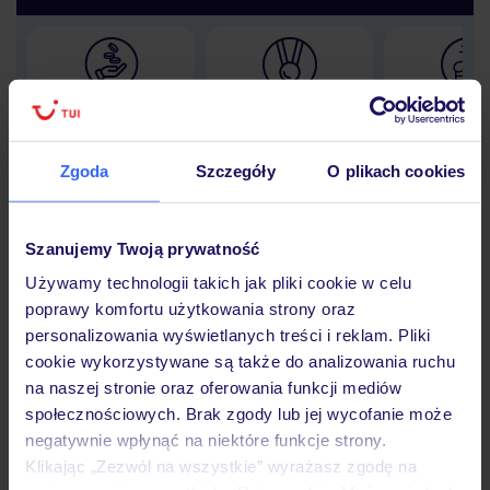
Lider niskich cen
Największe biuro
30 lat w P
podróży w Polsce
Zgoda
Szczegóły
O plikach cookies
Szanujemy Twoją prywatność
Hotel
Używamy technologii takich jak pliki cookie w celu
poprawy komfortu użytkowania strony oraz
personalizowania wyświetlanych treści i reklam. Pliki
Opinie
cookie wykorzystywane są także do analizowania ruchu
na naszej stronie oraz oferowania funkcji mediów
społecznościowych. Brak zgody lub jej wycofanie może
Pokoje
negatywnie wpłynąć na niektóre funkcje strony.
Klikając „Zezwól na wszystkie” wyrażasz zgodę na