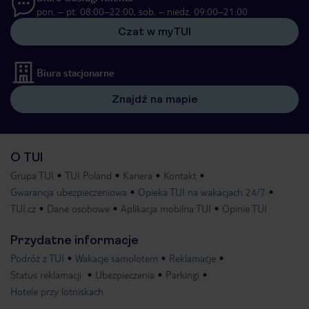
pon. – pt. 08:00–22:00, sob. – niedz. 09:00–21:00
Czat w myTUI
Biura stacjonarne
Znajdź na mapie
O TUI
Grupa TUI
TUI Poland
Kariera
Kontakt
Gwarancja ubezpieczeniowa
Opieka TUI na wakacjach 24/7
TUI.cz
Dane osobowe
Aplikacja mobilna TUI
Opinie TUI
Przydatne informacje
Podróż z TUI
Wakacje samolotem
Reklamacje
Status reklamacji
Ubezpieczenia
Parkingi
Hotele przy lotniskach