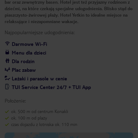
bar oraz zewnętrzny basen. Hotel jest też przyjazny rodzinom z
dziećmi, na które czekają specjalne udogodnienia. Blisko stąd do
piaszczysto-żwirowej plaży. Hotel Yetkin to idealne miejsce na
relaksujące i niezapomniane wakacje.
Najpopularniejsze udogodnienia:
Darmowe Wi-Fi
Menu dla dzieci
Dla rodzin
Plac zabaw
Leżaki i parasole w cenie
TUI Service Center 24/7 + TUI App
Położenie:
ok. 500 m od centrum Konakli
ok. 100 m od plaży
czas dojazdu z lotniska ok. 110 min